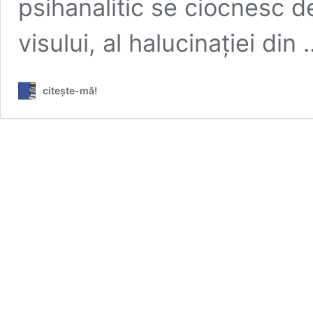
psihanalitic se ciocnesc de
visului, al halucinației din
citeşte-mă!