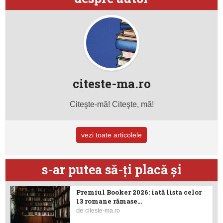
citeste-ma.ro
Citeşte-mă! Citeşte, mă!
vezi toate articolele
s-ar putea să-ţi placă şi
Premiul Booker 2026: iată lista celor
13 romane rămase...
de
citeste-ma.ro