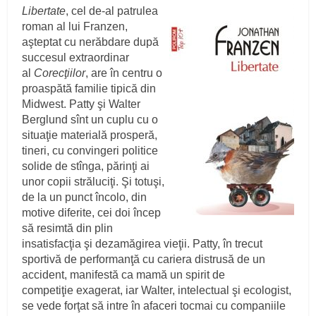
Libertate
, cel de-al patrulea
roman al lui Franzen,
aşteptat cu nerăbdare după
succesul extraordinar
al
Corecţiilor
, are în centru o
proaspătă familie tipică din
Midwest. Patty şi Walter
Berglund sînt un cuplu cu o
situaţie materială prosperă,
tineri, cu convingeri politice
solide de stînga, părinţi ai
unor copii străluciţi. Şi totuşi,
de la un punct încolo, din
motive diferite, cei doi încep
să resimtă din plin
insatisfacţia şi dezamăgirea vieţii. Patty, în trecut
sportivă de performanţă cu cariera distrusă de un
accident, manifestă ca mamă un spirit de
competiţie exagerat, iar Walter, intelectual şi ecologist,
se vede forţat să intre în afaceri tocmai cu companiile