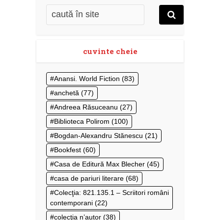
cuvinte cheie
Anansi. World Fiction
(83)
anchetă
(77)
Andreea Răsuceanu
(27)
Biblioteca Polirom
(100)
Bogdan-Alexandru Stănescu
(21)
Bookfest
(60)
Casa de Editură Max Blecher
(45)
casa de pariuri literare
(68)
Colecţia: 821.135.1 – Scriitori români
contemporani
(22)
colecţia n’autor
(38)