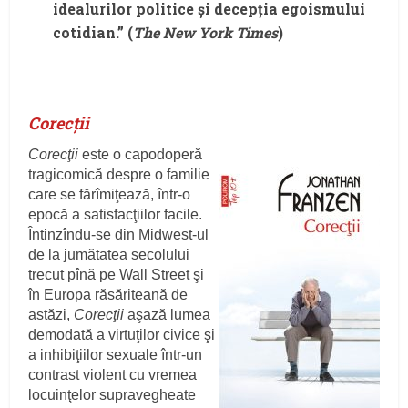
idealurilor politice şi decepţia egoismului
cotidian.” (
The New York Times
)
Corecții
Corecţii
este o capodoperă
tragicomică despre o familie
care se fărîmiţează, într-o
epocă a satisfacţiilor facile.
Întinzîndu-se din Midwest-ul
de la jumătatea secolului
trecut pînă pe Wall Street şi
în Europa răsăriteană de
astăzi,
Corecţii
aşază lumea
demodată a virtuţilor civice şi
a inhibiţiilor sexuale într-un
contrast violent cu vremea
locuinţelor supravegheate