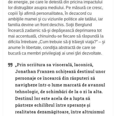
de energie, pe care le detestă din pricina impactului
lor distrugător asupra mediului. Pe măsură ce cresc,
copiii îşi afirmă personalitatea, în dezacord cu
ambiţiile mamei şi cu viziunile politice ale tatălui, iar
familia devine un front deschis. Soţii Berglund
încearcă zadarnic să-şi depăşească deprimarea tot
mai accentuată, chinuindu-se fiecare să răspundă la
dificila întrebare „Cum trebuie să-ţi trăieşti viaţa?” – şi
anume în libertate, condiţia abstractă de care se
bucură ca membri privilegiaţi ai unei ţări dezvoltate.
„Prin scriitura sa viscerală, laconică,
Jonathan Franzen schiţează destinul unor
personaje ce încearcă din răsputeri să
navigheze într-o lume marcată de avansul
tehnologic, de schimbări de la o zi la alta.
Destinul lor este acela de a lupta să
păstreze echilibrul între speranţe şi
realitatea dezamăgitoare, între altruismul