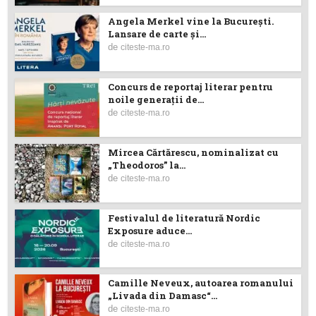
Angela Merkel vine la București.
Lansare de carte şi...
de
citeste-ma.ro
Concurs de reportaj literar pentru
noile generații de...
de
citeste-ma.ro
Mircea Cărtărescu, nominalizat cu
„Theodoros” la...
de
citeste-ma.ro
Festivalul de literatură Nordic
Exposure aduce...
de
citeste-ma.ro
Camille Neveux, autoarea romanului
„Livada din Damasc“...
de
citeste-ma.ro