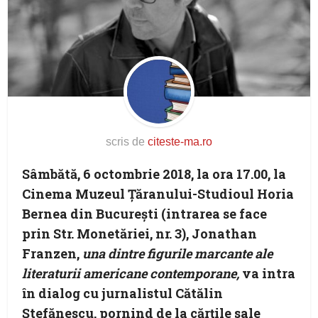
scris de
citeste-ma.ro
Sâmbătă, 6 octombrie 2018, la ora 17.00, la
Cinema Muzeul Țăranului-Studioul Horia
Bernea din București (intrarea se face
prin Str. Monetăriei, nr. 3),
Jonathan
Franzen
,
una dintre figurile marcante ale
literaturii americane contemporane,
va intra
în dialog cu jurnalistul
Cătălin
Ștefănescu
, pornind de la cărțile sale