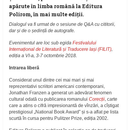
apărute în limba română la Editura
Polirom, în mai multe ediții.
Dialogul va fi urmat de o sesiune de Q&A cu cititorii,
dar și de o ședință de autografe.
Evenimentul are loc sub egida
Festivalului
Internațional de Literatură și Traducere Iași (FILIT)
,
ediția a VI-a, 3-7 octombrie 2018.
Intrarea liberă
Considerat unul dintre cei mai mari și mai
reprezentativi scriitori americani contemporani,
Jonathan Franzen a generat un adevărat fenomen
cultural odată cu publicarea romanului
Corecții
, carte
care a atins o cifră impresionantă de vînzări, a cîștigat
prestigiosul „National Book Award” și s-a aflat pe lista
scurtă în cursa pentru Pulitzer Prize, ediția 2002.