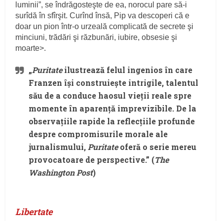
luminii”, se îndrăgosteşte de ea, norocul pare să-i
surîdă în sfîrşit. Curînd însă, Pip va descoperi că e
doar un pion într-o urzeală complicată de secrete şi
minciuni, trădări şi răzbunări, iubire, obsesie şi
moarte>.
„
Puritate
ilustrează felul ingenios în care
Franzen îşi construieşte intrigile, talentul
său de a conduce haosul vieţii reale spre
momente în aparenţă imprevizibile. De la
observaţiile rapide la reflecţiile profunde
despre compromisurile morale ale
jurnalismului,
Puritate
oferă o serie mereu
provocatoare de perspective.” (
The
Washington Post
)
Libertate