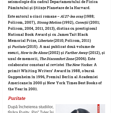
seismologie din cadrul Departamentului de Fizica
Pămîntului şi Ştiinţe Planetare de la Harvard.
Este autorul a cinci romane –
Al 27-lea oraş
(1988;
Polirom, 2007),
Strong Motion
(1992),
Corecţii
(2001;
Polirom, 2004, 2011, 2013), distins cu prestigiosul
National Book Award şi cu James Tait Black
Memorial Prize,
Libertate
(2010; Polirom, 2011)
şi
Puritate
(2015). A mai publicat două volume de
eseuri,
How to Be Alone
(2002) şi
Farther Away
(2012), şi
unul de memorii,
The Discomfort Zone
(2006). Este
colaborator constant al revistei
The New Yorker
. A
primit Whiting Writers’ Award în 1988, o bursă
Guggenheim în 1996, Premiul Berlin al Academiei
Americane în 2000 şi New York Times Best Books of
the Year în 2001.
Puritate
După încheierea studiilor,
tînăra Purity „Pip” Tyler îşi