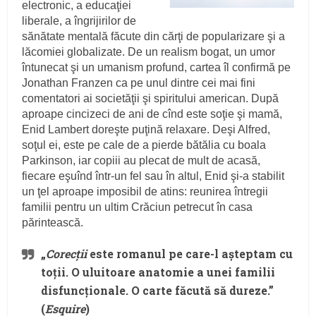
electronic, a educaţiei
liberale, a îngrijirilor de
sănătate mentală făcute din cărţi de popularizare şi a
lăcomiei globalizate. De un realism bogat, un umor
întunecat şi un umanism profund, cartea îl confirmă pe
Jonathan Franzen ca pe unul dintre cei mai fini
comentatori ai societăţii şi spiritului american. După
aproape cincizeci de ani de cînd este soţie şi mamă,
Enid Lambert doreşte puţină relaxare. Deşi Alfred,
soţul ei, este pe cale de a pierde bătălia cu boala
Parkinson, iar copiii au plecat de mult de acasă,
fiecare eşuînd într-un fel sau în altul, Enid şi-a stabilit
un ţel aproape imposibil de atins: reunirea întregii
familii pentru un ultim Crăciun petrecut în casa
părintească.
„
Corec
ţ
ii
este romanul pe care-l aşteptam cu
toţii. O uluitoare anatomie a unei familii
disfuncţionale. O carte făcută să dureze.”
(
Esquire
)