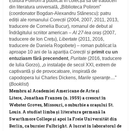
Editura Polirom a publicat în colecția sa de traduceri
din literatura universală, „Biblioteca Polirom”
(coordonator Bogdan-Alexandru Stănescu): patru
ediții ale romanului
Corecții
(2004, 2007, 2011, 2013,
traducere de Cornelia Bucur), romanul de debut al
îndrăgitului scriitor american –
Al 27-lea oraș
(2007,
traducere de Ion Crețu),
Libertate
(2011, 2016,
traducere de Daniela Rogobete) – roman publicat la
aproape 10 ani de la apariția
Corecții
și
primit cu un
entuziasm fără precendent
,
Puritate
(2016, traducere
de Iulia Gorzo), „o instalaţie de secol XXI, extrem de
captivantă şi de provocatoare, inspirată de
capodopera lui Charles Dickens,
Marile speranţe
…”
(
Booklist
)
Membru al Academiei Americane de Arte şi
Litere,
Jonathan Franzen
(n. 1959) a crescut în
Webster Groves, Missouri, o suburbie a oraşului St.
Louis. A studiat limba şi literatura germană la
Swarthmore College şi apoi la Freie Universität din
Berlin, ca bursier Fulbright. A lucrat în laboratorul de