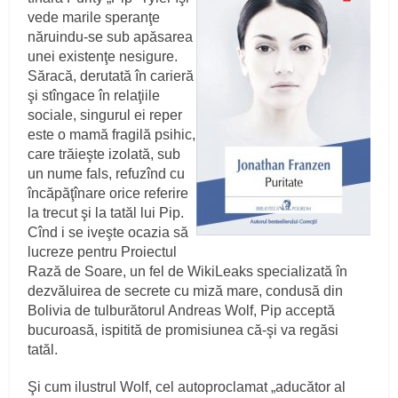
vede marile speranţe
năruindu-se sub apăsarea
unei existenţe nesigure.
Săracă, derutată în carieră
şi stîngace în relaţiile
sociale, singurul ei reper
este o mamă fragilă psihic,
care trăieşte izolată, sub
un nume fals, refuzînd cu
încăpăţînare orice referire
la trecut şi la tatăl lui Pip.
Cînd i se iveşte ocazia să
lucreze pentru Proiectul
Rază de Soare, un fel de WikiLeaks specializată în
dezvăluirea de secrete cu miză mare, condusă din
Bolivia de tulburătorul Andreas Wolf, Pip acceptă
bucuroasă, ispitită de promisiunea că-şi va regăsi
tatăl.
Şi cum ilustrul Wolf, cel autoproclamat „aducător al