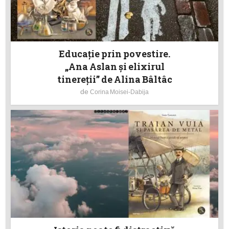
Educație prin povestire.
„Ana Aslan și elixirul
tinereții” de Alina Bâltâc
de
Corina Moisei-Dabija