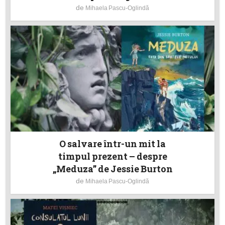
de
Mihaela Pascu-Oglindă
O salvare într-un mit la
timpul prezent – despre
„Meduza” de Jessie Burton
de
Mihaela Pascu-Oglindă