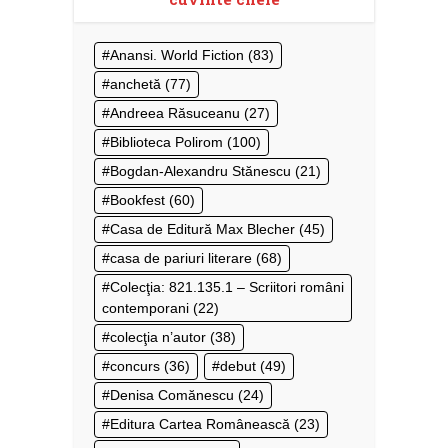
Anansi. World Fiction
(83)
anchetă
(77)
Andreea Răsuceanu
(27)
Biblioteca Polirom
(100)
Bogdan-Alexandru Stănescu
(21)
Bookfest
(60)
Casa de Editură Max Blecher
(45)
casa de pariuri literare
(68)
Colecţia: 821.135.1 – Scriitori români
contemporani
(22)
colecţia n’autor
(38)
concurs
(36)
debut
(49)
Denisa Comănescu
(24)
Editura Cartea Românească
(23)