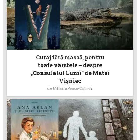
Curaj fără mască, pentru
toate vârstele – despre
„Consulatul Lunii” de Matei
Vișniec
de
Mihaela Pascu-Oglindă