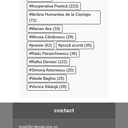
Kooperativa Poetică
(223)
librăria Humanitas de la Cișmigiu
(72)
Marian Ilea
(33)
Mircea Cărtărescu
(29)
poezie
(62)
proză scurtă
(35)
Radu Paraschivescu
(36)
Raftul Denisei
(122)
Simona Antonescu
(20)
Vasile Baghiu
(25)
Viorica Răduţă
(28)
contact
mail@citeste-ma.ro