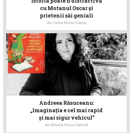
Istoria poate fi distractivă
cu Motanul Oscar și
prietenii săi geniali
de
Corina Moisei-Dabija
Andreea Răsuceanu:
„Imaginația e cel mai rapid
și mai sigur vehicul”
de
Mihaela Pascu-Oglindă