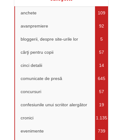
anchete
109
avanpremiere
92
bloggerii, despre site-urile lor
5
cărţi pentru copii
57
cinci detalii
14
comunicate de presă
645
concursuri
57
confesiunile unui scriitor alergător
19
cronici
1.135
evenimente
739