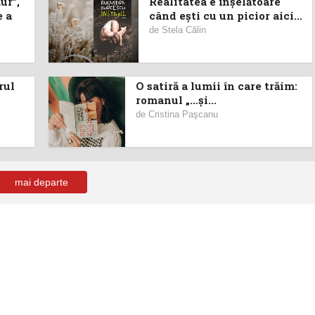
ur”,
Realitatea e înșelătoare
e a
când ești cu un picior aici...
de
Stela Călin
rul
O satiră a lumii în care trăim:
romanul „…și...
de
Cristina Paşcanu
mai departe