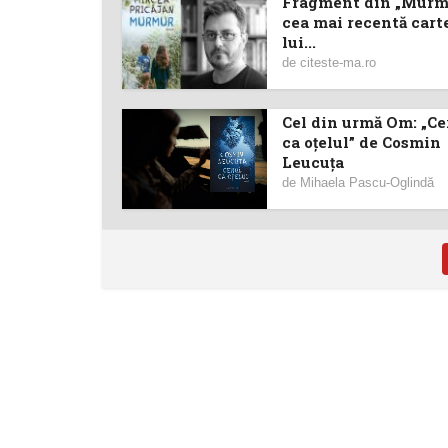
Fragment din „Murm
cea mai recentă cart
lui...
de
citeste-ma.ro
Cel din urmă Om: „Ce
ca oțelul” de Cosmin
Leucuța
de
Mihaela Pascu-Oglindă