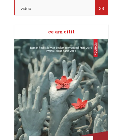
video
38
ce am citit