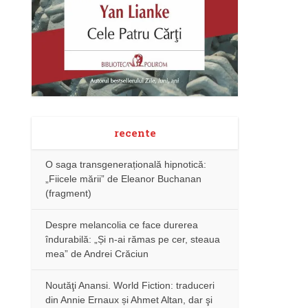
recente
O saga transgenerațională hipnotică:
„Fiicele mării” de Eleanor Buchanan
(fragment)
Despre melancolia ce face durerea
îndurabilă: „Și n-ai rămas pe cer, steaua
mea” de Andrei Crăciun
Noutăţi Anansi. World Fiction: traduceri
din Annie Ernaux și Ahmet Altan, dar şi