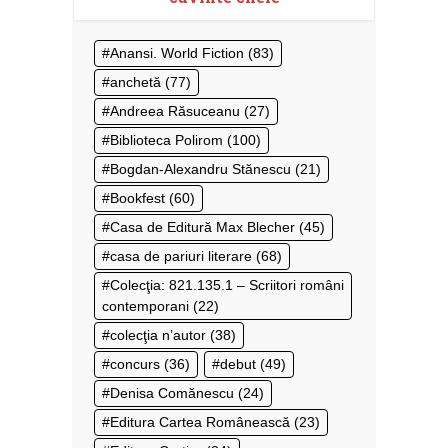
Anansi. World Fiction
(83)
anchetă
(77)
Andreea Răsuceanu
(27)
Biblioteca Polirom
(100)
Bogdan-Alexandru Stănescu
(21)
Bookfest
(60)
Casa de Editură Max Blecher
(45)
casa de pariuri literare
(68)
Colecţia: 821.135.1 – Scriitori români
contemporani
(22)
colecţia n’autor
(38)
concurs
(36)
debut
(49)
Denisa Comănescu
(24)
Editura Cartea Românească
(23)