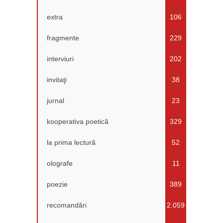
extra
106
fragmente
229
interviuri
202
invitaţi
38
jurnal
23
kooperativa poetică
329
la prima lectură
52
olografe
11
poezie
389
recomandări
2.059