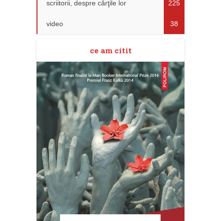
scriitorii, despre cărţile lor
225
video
38
ce am citit