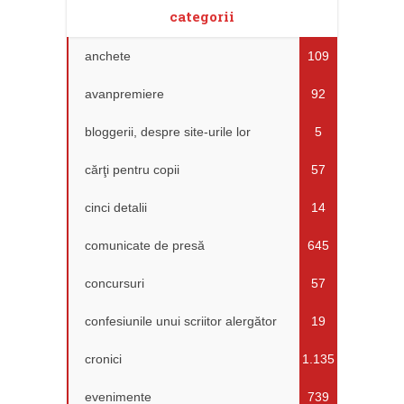
categorii
anchete
109
avanpremiere
92
bloggerii, despre site-urile lor
5
cărţi pentru copii
57
cinci detalii
14
comunicate de presă
645
concursuri
57
confesiunile unui scriitor alergător
19
cronici
1.135
evenimente
739