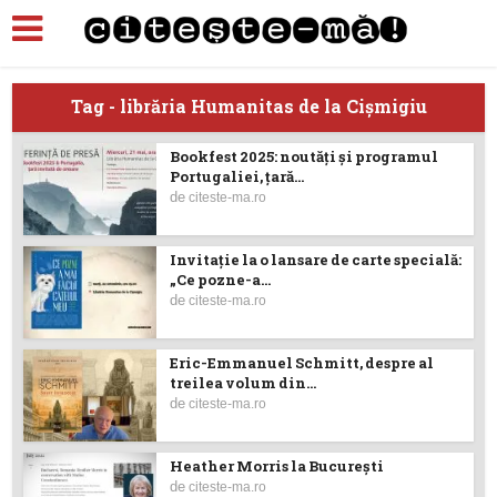
Tag - librăria Humanitas de la Cișmigiu
Bookfest 2025: noutăți și programul
Portugaliei, țară...
de
citeste-ma.ro
Invitaţie la o lansare de carte specială:
„Ce pozne-a...
de
citeste-ma.ro
Eric-Emmanuel Schmitt, despre al
treilea volum din...
de
citeste-ma.ro
Heather Morris la București
de
citeste-ma.ro