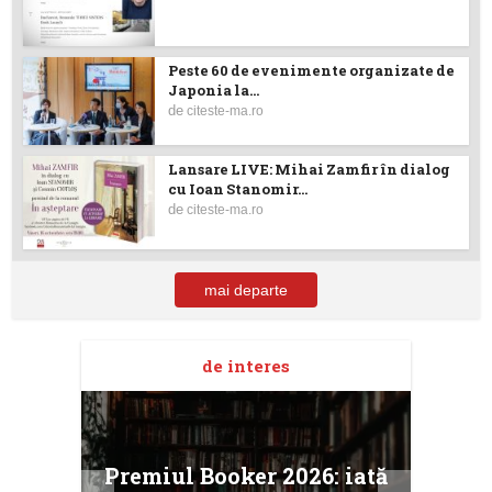
Peste 60 de evenimente organizate de
Japonia la...
de
citeste-ma.ro
Lansare LIVE: Mihai Zamfir în dialog
cu Ioan Stanomir...
de
citeste-ma.ro
mai departe
de interes
taj
Ang
Premiul Booker 2026: iată
ile
Buc