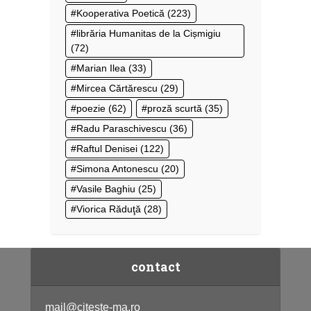
Kooperativa Poetică
(223)
librăria Humanitas de la Cișmigiu
(72)
Marian Ilea
(33)
Mircea Cărtărescu
(29)
poezie
(62)
proză scurtă
(35)
Radu Paraschivescu
(36)
Raftul Denisei
(122)
Simona Antonescu
(20)
Vasile Baghiu
(25)
Viorica Răduţă
(28)
contact
mail@citeste-ma.ro