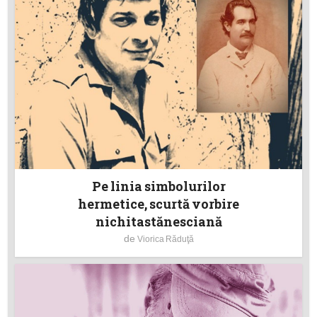
Pe linia simbolurilor
hermetice, scurtă vorbire
nichitastănesciană
de
Viorica Răduţă