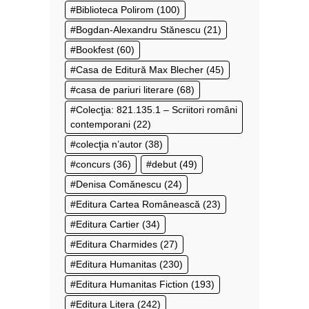
Biblioteca Polirom
(100)
Bogdan-Alexandru Stănescu
(21)
Bookfest
(60)
Casa de Editură Max Blecher
(45)
casa de pariuri literare
(68)
Colecţia: 821.135.1 – Scriitori români
contemporani
(22)
colecţia n’autor
(38)
concurs
(36)
debut
(49)
Denisa Comănescu
(24)
Editura Cartea Românească
(23)
Editura Cartier
(34)
Editura Charmides
(27)
Editura Humanitas
(230)
Editura Humanitas Fiction
(193)
Editura Litera
(242)