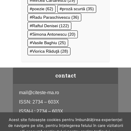
Mircea Cărtărescu
(29)
poezie
(62)
proză scurtă
(35)
Radu Paraschivescu
(36)
Raftul Denisei
(122)
Simona Antonescu
(20)
Vasile Baghiu
(25)
Viorica Răduţă
(28)
contact
mail@citeste-ma.ro
ISSN: 2734 – 603X
ISSN-L: 2734 – 603X
Acest site folosește cookies pentru îmbunătățirea experienței
citeste-ma.ro
de navigare pe site, pentru înțelegerea felului în care vizitatorii