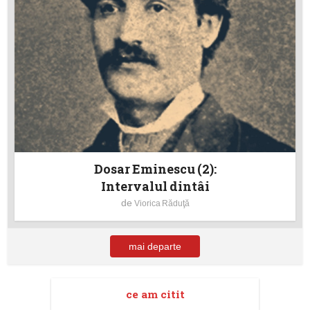
Dosar Eminescu (2):
Intervalul dintâi
de
Viorica Răduţă
mai departe
ce am citit