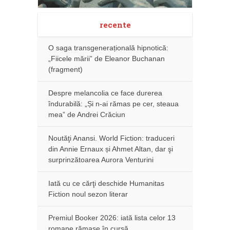
recente
O saga transgenerațională hipnotică:
„Fiicele mării” de Eleanor Buchanan
(fragment)
Despre melancolia ce face durerea
îndurabilă: „Și n-ai rămas pe cer, steaua
mea” de Andrei Crăciun
Noutăţi Anansi. World Fiction: traduceri
din Annie Ernaux și Ahmet Altan, dar şi
surprinzătoarea Aurora Venturini
Iată cu ce cărţi deschide Humanitas
Fiction noul sezon literar
Premiul Booker 2026: iată lista celor 13
romane rămase în cursă