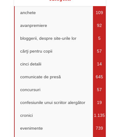
anchete
109
avanpremiere
92
bloggerii, despre site-urile lor
5
cărţi pentru copii
57
cinci detalii
14
comunicate de presă
645
concursuri
57
confesiunile unui scriitor alergător
19
cronici
1.135
evenimente
739