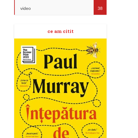
video
38
ce am citit