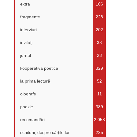
extra
106
fragmente
228
interviuri
202
invitaţi
38
jurnal
23
kooperativa poetică
329
la prima lectură
52
olografe
11
poezie
389
recomandări
2.058
scriitorii, despre cărţile lor
225