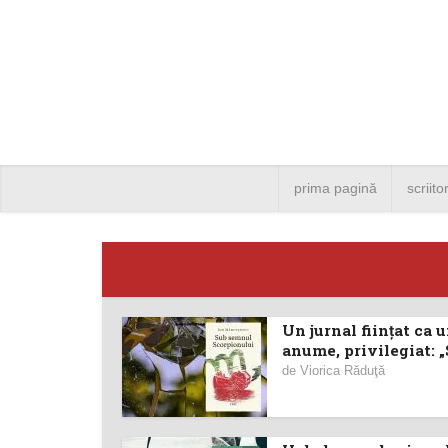
prima pagină
scriito
Un jurnal ființat ca u
Angela
anume, privilegiat: „
de
Viorica Răduţă
Bucure
4