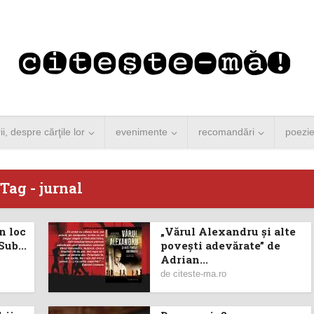
rii, despre cărţile lor
evenimente
recomandări
poezi
Tag - jurnal
n loc
„Vărul Alexandru și alte
 Merkel vine la
Concurs de reportaj
Sub...
povești adevărate” de
Adrian...
ști. Lansare de
literar pentru noile
de
citeste-ma.ro
carte şi...
generații...
 minute de citire
3 minute de citire