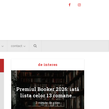
e
contact
de interes
Angela
Premiul Booker 2026: iată
Bucur
lista celor 13 romane...
3 minute de citire