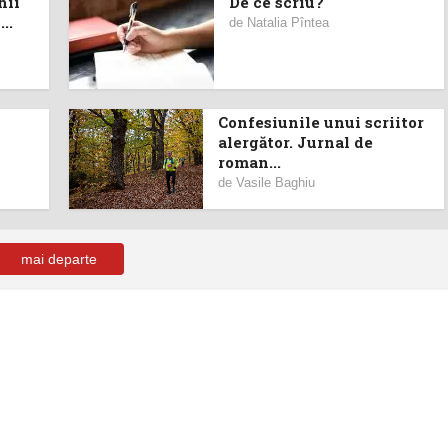
hii
De ce scriu?
..
de
Natalia Pîntea
Confesiunile unui scriitor
alergător. Jurnal de
roman...
de
Vasile Baghiu
mai departe