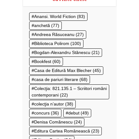
Anansi. World Fiction
(83)
anchetă
(77)
Andreea Răsuceanu
(27)
Biblioteca Polirom
(100)
Bogdan-Alexandru Stănescu
(21)
Bookfest
(60)
Casa de Editură Max Blecher
(45)
casa de pariuri literare
(68)
Colecţia: 821.135.1 – Scriitori români
contemporani
(22)
colecţia n’autor
(38)
concurs
(36)
debut
(49)
Denisa Comănescu
(24)
Editura Cartea Românească
(23)