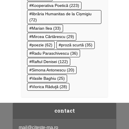
Kooperativa Poetică
(223)
librăria Humanitas de la Cișmigiu
(72)
Marian Ilea
(33)
Mircea Cărtărescu
(29)
poezie
(62)
proză scurtă
(35)
Radu Paraschivescu
(36)
Raftul Denisei
(122)
Simona Antonescu
(20)
Vasile Baghiu
(25)
Viorica Răduţă
(28)
contact
mail@citeste-ma.ro