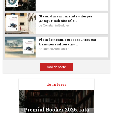
Glasul din singurătate – despre
„Singuri sub râsetele...
de
Constantin Buduleci
Plata de neam, crucea sau trauma
transgenerațională –...
de
Romeo Aurelian Ilie
mai departe
de interes
taj
Ang
Premiul Booker 2026: iată
ile
Buc