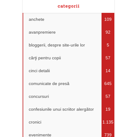
categorii
anchete
109
avanpremiere
92
bloggerii, despre site-urile lor
5
cărţi pentru copii
57
cinci detalii
14
comunicate de presă
645
concursuri
57
confesiunile unui scriitor alergător
19
cronici
1.135
evenimente
739