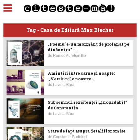
Tag - Casa de Editură Max Blecher
„Poemu’ e-un mormânt de profanat pe
dinăuntru” –...
de
Romeo Aurelian Ilie
Amintiri între carne şi noapte:
„Versiunile noastre...
de
Lavinia Băra
Sub semnul rezistenței: „Inoxidabil”
de Constantin...
de
Lavinia Băra
Stare de fapt asupra detaliilor omise
de
Constantin Buduleci