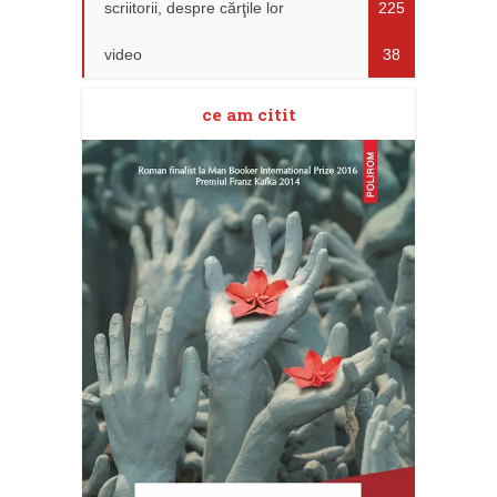
scriitorii, despre cărţile lor
225
video
38
ce am citit