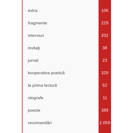
extra
106
fragmente
229
interviuri
202
invitaţi
38
jurnal
23
kooperativa poetică
329
la prima lectură
52
olografe
11
poezie
389
recomandări
2.059