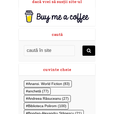
dacă vrei să susţii site-ul
caută
cuvinte cheie
Anansi. World Fiction
(83)
anchetă
(77)
Andreea Răsuceanu
(27)
Biblioteca Polirom
(100)
Bogdan-Alexandru Stănescu
(21)