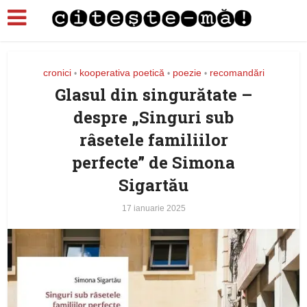
cronici
kooperativa poetică
poezie
recomandări
•
•
•
Glasul din singurătate –
despre „Singuri sub
râsetele familiilor
perfecte” de Simona
Sigartău
17 ianuarie 2025