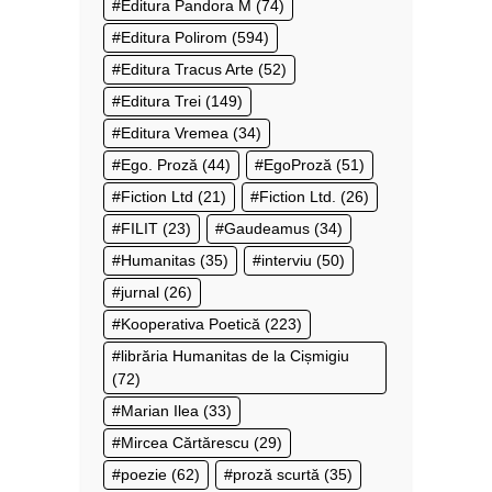
Editura Pandora M
(74)
Editura Polirom
(594)
Editura Tracus Arte
(52)
Editura Trei
(149)
Editura Vremea
(34)
Ego. Proză
(44)
EgoProză
(51)
Fiction Ltd
(21)
Fiction Ltd.
(26)
FILIT
(23)
Gaudeamus
(34)
Humanitas
(35)
interviu
(50)
jurnal
(26)
Kooperativa Poetică
(223)
librăria Humanitas de la Cișmigiu
(72)
Marian Ilea
(33)
Mircea Cărtărescu
(29)
poezie
(62)
proză scurtă
(35)