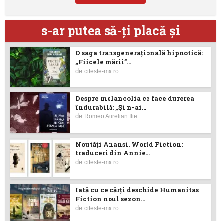
s-ar putea să-ţi placă şi
O saga transgenerațională hipnotică:
„Fiicele mării”...
de
citeste-ma.ro
Despre melancolia ce face durerea
îndurabilă: „Și n-ai...
de
Romeo Aurelian Ilie
Noutăţi Anansi. World Fiction:
traduceri din Annie...
de
citeste-ma.ro
Iată cu ce cărţi deschide Humanitas
Fiction noul sezon...
de
citeste-ma.ro