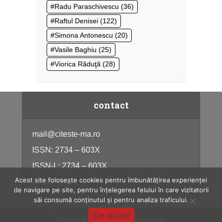
Radu Paraschivescu
(36)
Raftul Denisei
(122)
Simona Antonescu
(20)
Vasile Baghiu
(25)
Viorica Răduţă
(28)
contact
mail@citeste-ma.ro
ISSN: 2734 – 603X
ISSN-L: 2734 – 603X
Acest site folosește cookies pentru îmbunătățirea experienței
citeste-ma.ro
de navigare pe site, pentru înțelegerea felului în care vizitatorii
săi consumă conținutul și pentru analiza traficului.
De acord
Copyright © 2026, citeste-ma.ro