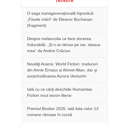
recente
O saga transgenerațională hipnotică:
„Fiicele mării” de Eleanor Buchanan
(fragment)
Despre melancolia ce face durerea
îndurabilă: „Și n-ai rămas pe cer, steaua
mea” de Andrei Crăciun
Noutăţi Anansi. World Fiction: traduceri
din Annie Ernaux și Ahmet Altan, dar şi
surprinzătoarea Aurora Venturini
Iată cu ce cărţi deschide Humanitas
Fiction noul sezon literar
Premiul Booker 2026: iată lista celor 13
romane rămase în cursă