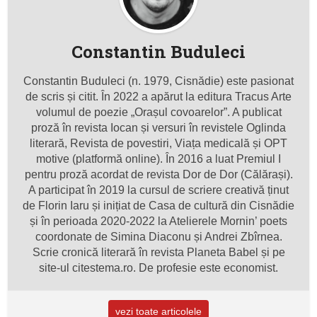
Constantin Buduleci
Constantin Buduleci (n. 1979, Cisnădie) este pasionat
de scris și citit. În 2022 a apărut la editura Tracus Arte
volumul de poezie „Orașul covoarelor”. A publicat
proză în revista Iocan și versuri în revistele Oglinda
literară, Revista de povestiri, Viața medicală și OPT
motive (platformă online). În 2016 a luat Premiul I
pentru proză acordat de revista Dor de Dor (Călărași).
A participat în 2019 la cursul de scriere creativă ținut
de Florin Iaru și inițiat de Casa de cultură din Cisnădie
și în perioada 2020-2022 la Atelierele Mornin’ poets
coordonate de Simina Diaconu și Andrei Zbîrnea.
Scrie cronică literară în revista Planeta Babel și pe
site-ul citestema.ro. De profesie este economist.
vezi toate articolele