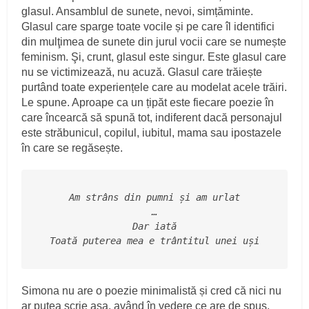
glasul. Ansamblul de sunete, nevoi, simțăminte.
Glasul care sparge toate vocile și pe care îl identifici
din mulţimea de sunete din jurul vocii care se numește
feminism. Şi, crunt, glasul este singur. Este glasul care
nu se victimizează, nu acuză. Glasul care trăiește
purtând toate experiențele care au modelat acele trăiri.
Le spune. Aproape ca un țipăt este fiecare poezie în
care încearcă să spună tot, indiferent dacă personajul
este străbunicul, copilul, iubitul, mama sau ipostazele
în care se regăsește.
Am strâns din pumni și am urlat
…
Dar iată
Toată puterea mea e trântitul unei uși
Simona nu are o poezie minimalistă și cred că nici nu
ar putea scrie așa, având în vedere ce are de spus,