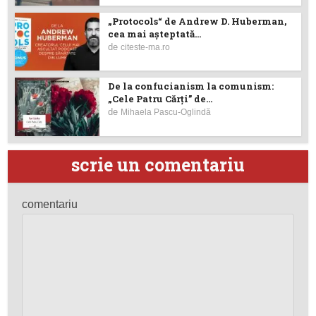
„Protocols“ de Andrew D. Huberman,
cea mai așteptată...
de
citeste-ma.ro
De la confucianism la comunism:
„Cele Patru Cărți” de...
de
Mihaela Pascu-Oglindă
scrie un comentariu
comentariu