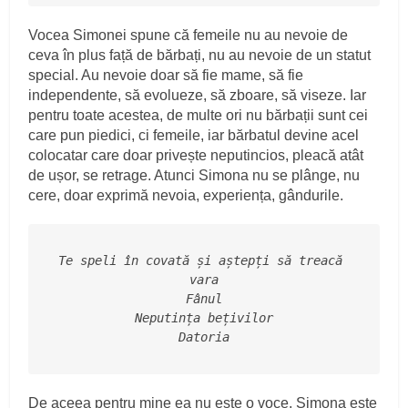
Vocea Simonei spune că femeile nu au nevoie de
ceva în plus față de bărbați, nu au nevoie de un statut
special. Au nevoie doar să fie mame, să fie
independente, să evolueze, să zboare, să viseze. Iar
pentru toate acestea, de multe ori nu bărbații sunt cei
care pun piedici, ci femeile, iar bărbatul devine acel
colocatar care doar privește neputincios, pleacă atât
de ușor, se retrage. Atunci Simona nu se plânge, nu
cere, doar exprimă nevoia, experiența, gândurile.
Te speli în covată și aștepți să treacă 
vara
Fânul
Neputința bețivilor
Datoria
De aceea pentru mine ea nu este o voce, Simona este