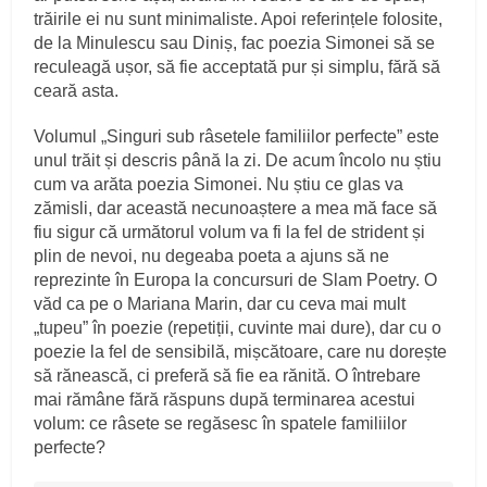
trăirile ei nu sunt minimaliste. Apoi referințele folosite,
de la Minulescu sau Diniș, fac poezia Simonei să se
reculeagă ușor, să fie acceptată pur și simplu, fără să
ceară asta.
Volumul „Singuri sub râsetele familiilor perfecte” este
unul trăit și descris până la zi. De acum încolo nu știu
cum va arăta poezia Simonei. Nu știu ce glas va
zămisli, dar această necunoaștere a mea mă face să
fiu sigur că următorul volum va fi la fel de strident și
plin de nevoi, nu degeaba poeta a ajuns să ne
reprezinte în Europa la concursuri de Slam Poetry. O
văd ca pe o Mariana Marin, dar cu ceva mai mult
„tupeu” în poezie (repetiții, cuvinte mai dure), dar cu o
poezie la fel de sensibilă, mișcătoare, care nu dorește
să rănească, ci preferă să fie ea rănită. O întrebare
mai rămâne fără răspuns după terminarea acestui
volum: ce râsete se regăsesc în spatele familiilor
perfecte?