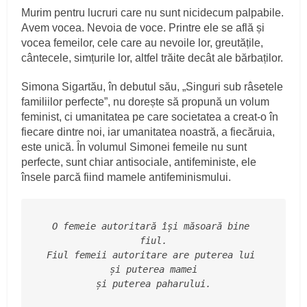
Murim pentru lucruri care nu sunt nicidecum palpabile.
Avem vocea. Nevoia de voce. Printre ele se află și
vocea femeilor, cele care au nevoile lor, greutățile,
cântecele, simțurile lor, altfel trăite decât ale bărbaților.
Simona Sigartău, în debutul său, „Singuri sub râsetele
familiilor perfecte”, nu dorește să propună un volum
feminist, ci umanitatea pe care societatea a creat-o în
fiecare dintre noi, iar umanitatea noastră, a fiecăruia,
este unică. În volumul Simonei femeile nu sunt
perfecte, sunt chiar antisociale, antifeministe, ele
însele parcă fiind mamele antifeminismului.
O femeie autoritară își măsoară bine 
fiul.
Fiul femeii autoritare are puterea lui 
și puterea mamei
și puterea paharului.