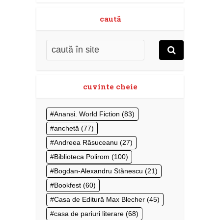
caută
cuvinte cheie
Anansi. World Fiction
(83)
anchetă
(77)
Andreea Răsuceanu
(27)
Biblioteca Polirom
(100)
Bogdan-Alexandru Stănescu
(21)
Bookfest
(60)
Casa de Editură Max Blecher
(45)
casa de pariuri literare
(68)