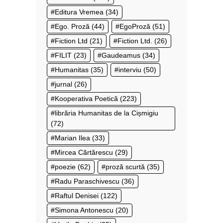
Editura Vremea
(34)
Ego. Proză
(44)
EgoProză
(51)
Fiction Ltd
(21)
Fiction Ltd.
(26)
FILIT
(23)
Gaudeamus
(34)
Humanitas
(35)
interviu
(50)
jurnal
(26)
Kooperativa Poetică
(223)
librăria Humanitas de la Cișmigiu
(72)
Marian Ilea
(33)
Mircea Cărtărescu
(29)
poezie
(62)
proză scurtă
(35)
Radu Paraschivescu
(36)
Raftul Denisei
(122)
Simona Antonescu
(20)