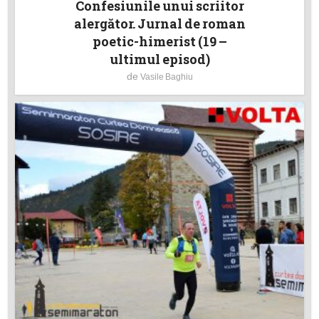
Confesiunile unui scriitor
alergător. Jurnal de roman
poetic-himerist (19 –
ultimul episod)
de
Vasile Baghiu