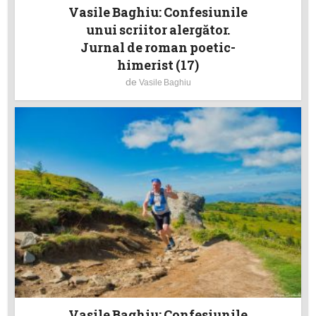
Vasile Baghiu: Confesiunile
unui scriitor alergător.
Jurnal de roman poetic-
himerist (17)
de
Vasile Baghiu
Vasile Baghiu: Confesiunile