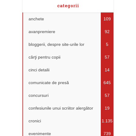
categorii
anchete
109
avanpremiere
92
bloggerii, despre site-urile lor
5
cărţi pentru copii
57
cinci detalii
14
comunicate de presă
645
concursuri
57
confesiunile unui scriitor alergător
19
cronici
1.135
evenimente
739