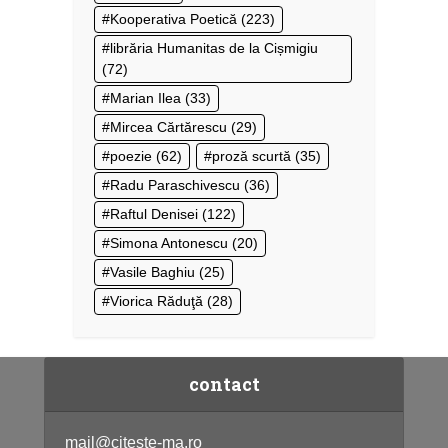
Kooperativa Poetică
(223)
librăria Humanitas de la Cișmigiu
(72)
Marian Ilea
(33)
Mircea Cărtărescu
(29)
poezie
(62)
proză scurtă
(35)
Radu Paraschivescu
(36)
Raftul Denisei
(122)
Simona Antonescu
(20)
Vasile Baghiu
(25)
Viorica Răduţă
(28)
contact
mail@citeste-ma.ro