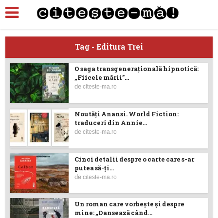
Tag - Editura Trei
O saga transgenerațională hipnotică:
„Fiicele mării”...
de
citeste-ma.ro
Noutăţi Anansi. World Fiction:
traduceri din Annie...
de
citeste-ma.ro
Cinci detalii despre o carte care s-ar
putea să-ţi...
de
citeste-ma.ro
Un roman care vorbește și despre
mine: „Dansează când...