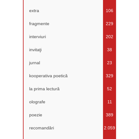
extra
106
fragmente
229
interviuri
202
invitaţi
38
jurnal
23
kooperativa poetică
329
la prima lectură
52
olografe
11
poezie
389
recomandări
2.059