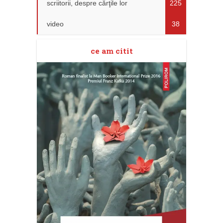
scriitorii, despre cărţile lor
225
video
38
ce am citit