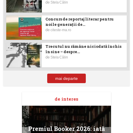
de
Stela Călin
Concurs de reportaj literar pentru
noile generații de...
de
citeste-ma.ro
Trecutul nu rămâne niciodată închis
în sine – despre...
de
Stela Călin
mai departe
de interes
taj
Ang
Premiul Booker 2026: iată
ile
Buc