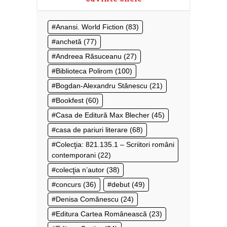
Anansi. World Fiction
(83)
anchetă
(77)
Andreea Răsuceanu
(27)
Biblioteca Polirom
(100)
Bogdan-Alexandru Stănescu
(21)
Bookfest
(60)
Casa de Editură Max Blecher
(45)
casa de pariuri literare
(68)
Colecţia: 821.135.1 – Scriitori români
contemporani
(22)
colecţia n’autor
(38)
concurs
(36)
debut
(49)
Denisa Comănescu
(24)
Editura Cartea Românească
(23)