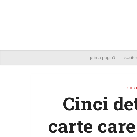
prima pagină
scriito
cinci
Cinci de
carte care