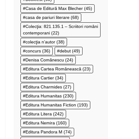
Casa de Editură Max Blecher
(45)
casa de pariuri literare
(68)
Colecţia: 821.135.1 – Scriitori români
contemporani
(22)
colecţia n’autor
(38)
concurs
(36)
debut
(49)
Denisa Comănescu
(24)
Editura Cartea Românească
(23)
Editura Cartier
(34)
Editura Charmides
(27)
Editura Humanitas
(230)
Editura Humanitas Fiction
(193)
Editura Litera
(242)
Editura Nemira
(160)
Editura Pandora M
(74)