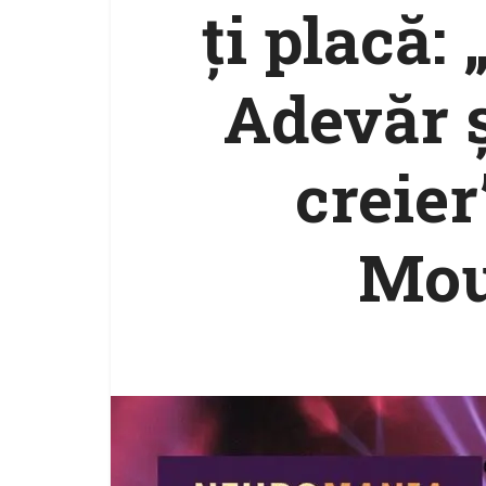
ţi placă
Adevăr ș
creier
Mou