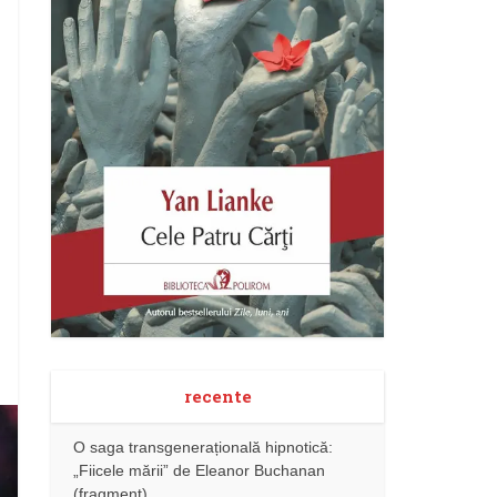
recente
O saga transgenerațională hipnotică:
„Fiicele mării” de Eleanor Buchanan
(fragment)