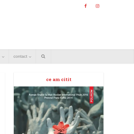
e
contact
ce am citit