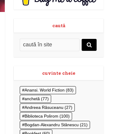
caută
cuvinte cheie
Anansi. World Fiction
(83)
anchetă
(77)
Andreea Răsuceanu
(27)
Biblioteca Polirom
(100)
Bogdan-Alexandru Stănescu
(21)
Bookfest
(60)