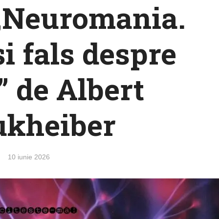
: „Neuromania.
i fals despre
” de Albert
kheiber
10 iunie 2026