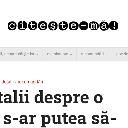
rii, despre cărţile lor
evenimente
recomandări
poezi
 detalii
recomandări
•
talii despre o
 s-ar putea să-