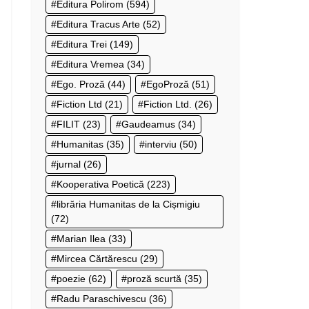
Editura Polirom
(594)
Editura Tracus Arte
(52)
Editura Trei
(149)
Editura Vremea
(34)
Ego. Proză
(44)
EgoProză
(51)
Fiction Ltd
(21)
Fiction Ltd.
(26)
FILIT
(23)
Gaudeamus
(34)
Humanitas
(35)
interviu
(50)
jurnal
(26)
Kooperativa Poetică
(223)
librăria Humanitas de la Cișmigiu
(72)
Marian Ilea
(33)
Mircea Cărtărescu
(29)
poezie
(62)
proză scurtă
(35)
Radu Paraschivescu
(36)