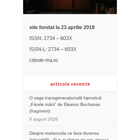
site fondat la 23 aprilie 2018
ISSN: 2734 – 603X
ISSN-L: 2734 – 603X
citeste-ma.ro
articole recente
O saga transgenerațională hipnotică:
„Fiicele mării” de Eleanor Buchanan
(fragment)
6 august 2026
Despre melancolia ce face durerea
îndurabilă: „Și n-ai rămas pe cer, steaua