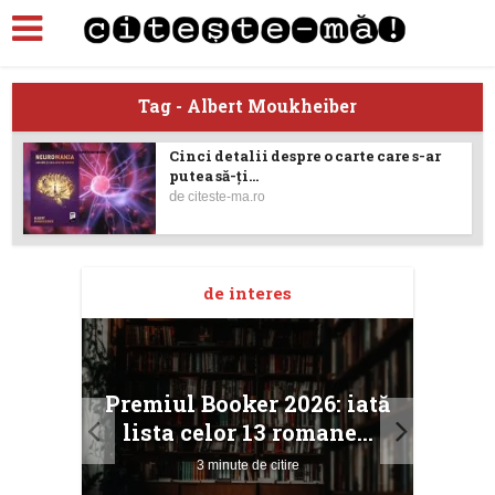
Tag - Albert Moukheiber
Cinci detalii despre o carte care s-ar
putea să-ţi...
de
citeste-ma.ro
de interes
taj
Ang
Premiul Booker 2026: iată
ile
Buc
lista celor 13 romane...
3 minute de citire