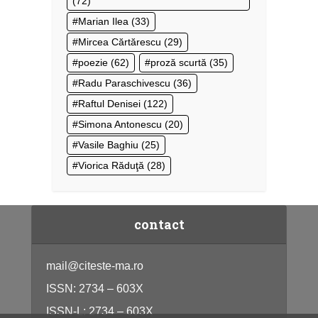
(72)
Marian Ilea
(33)
Mircea Cărtărescu
(29)
poezie
(62)
proză scurtă
(35)
Radu Paraschivescu
(36)
Raftul Denisei
(122)
Simona Antonescu
(20)
Vasile Baghiu
(25)
Viorica Răduţă
(28)
contact
mail@citeste-ma.ro
ISSN: 2734 – 603X
ISSN-L: 2734 – 603X