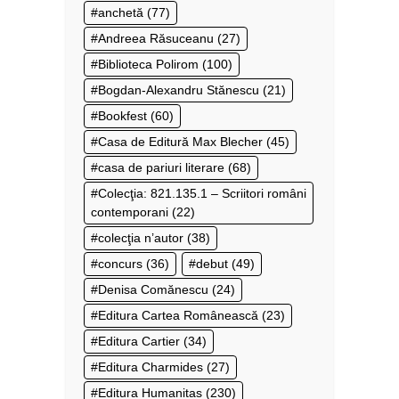
anchetă
(77)
Andreea Răsuceanu
(27)
Biblioteca Polirom
(100)
Bogdan-Alexandru Stănescu
(21)
Bookfest
(60)
Casa de Editură Max Blecher
(45)
casa de pariuri literare
(68)
Colecţia: 821.135.1 – Scriitori români
contemporani
(22)
colecţia n’autor
(38)
concurs
(36)
debut
(49)
Denisa Comănescu
(24)
Editura Cartea Românească
(23)
Editura Cartier
(34)
Editura Charmides
(27)
Editura Humanitas
(230)