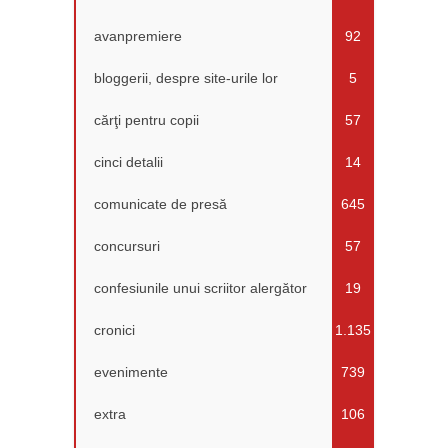
avanpremiere
92
bloggerii, despre site-urile lor
5
cărţi pentru copii
57
cinci detalii
14
comunicate de presă
645
concursuri
57
confesiunile unui scriitor alergător
19
cronici
1.135
evenimente
739
extra
106