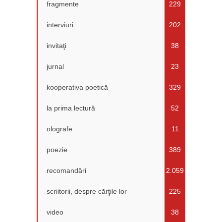
fragmente
229
interviuri
202
invitaţi
38
jurnal
23
kooperativa poetică
329
la prima lectură
52
olografe
11
poezie
389
recomandări
2.059
scriitorii, despre cărţile lor
225
video
38