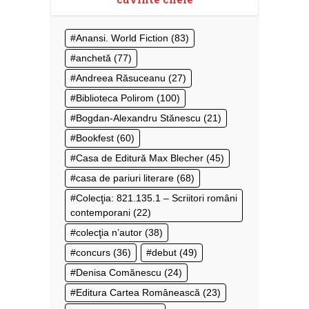
Anansi. World Fiction
(83)
anchetă
(77)
Andreea Răsuceanu
(27)
Biblioteca Polirom
(100)
Bogdan-Alexandru Stănescu
(21)
Bookfest
(60)
Casa de Editură Max Blecher
(45)
casa de pariuri literare
(68)
Colecţia: 821.135.1 – Scriitori români
contemporani
(22)
colecţia n’autor
(38)
concurs
(36)
debut
(49)
Denisa Comănescu
(24)
Editura Cartea Românească
(23)