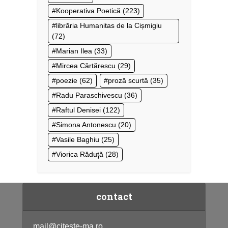
Kooperativa Poetică
(223)
librăria Humanitas de la Cișmigiu
(72)
Marian Ilea
(33)
Mircea Cărtărescu
(29)
poezie
(62)
proză scurtă
(35)
Radu Paraschivescu
(36)
Raftul Denisei
(122)
Simona Antonescu
(20)
Vasile Baghiu
(25)
Viorica Răduţă
(28)
contact
mail@citeste-ma.ro