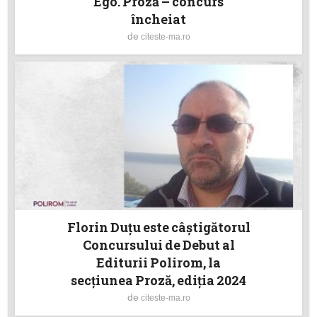
Ego. Proză – concurs
încheiat
de
citeste-ma.ro
Florin Duțu este câștigătorul
Concursului de Debut al
Editurii Polirom, la
secțiunea Proză, ediția 2024
de
citeste-ma.ro