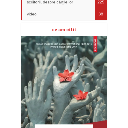
scriitorii, despre cărţile lor
225
video
38
ce am citit