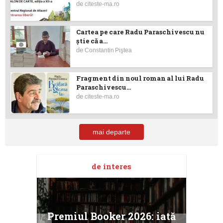
de
citeste-ma.ro
Cartea pe care Radu Paraschivescu nu
ştie că a...
de
Constantin Piştea
Fragment din noul roman al lui Radu
Paraschivescu...
de
citeste-ma.ro
mai departe
de interes
taj
Ang
Premiul Booker 2026: iată
ile
Buc