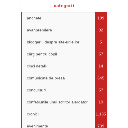
categorii
anchete
109
avanpremiere
92
bloggerii, despre site-urile lor
5
cărţi pentru copii
57
cinci detalii
14
comunicate de presă
645
concursuri
57
confesiunile unui scriitor alergător
19
cronici
1.135
evenimente
739