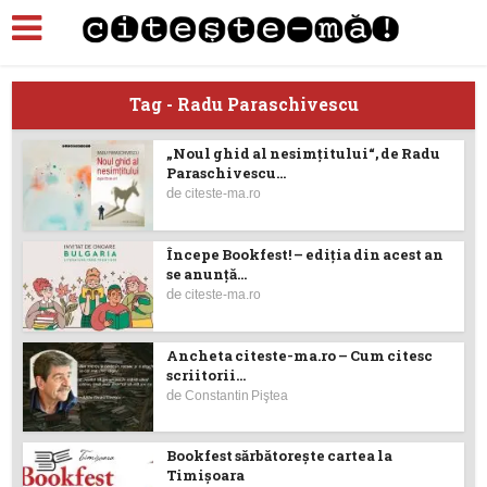
Tag - Radu Paraschivescu
„Noul ghid al nesimțitului“, de Radu
Paraschivescu...
de
citeste-ma.ro
Începe Bookfest! – ediţia din acest an
se anunță...
de
citeste-ma.ro
Ancheta citeste-ma.ro – Cum citesc
scriitorii...
de
Constantin Piştea
Bookfest sărbătorește cartea la
Timișoara