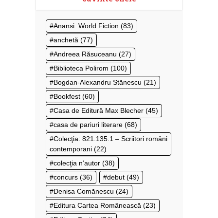
Anansi. World Fiction
(83)
anchetă
(77)
Andreea Răsuceanu
(27)
Biblioteca Polirom
(100)
Bogdan-Alexandru Stănescu
(21)
Bookfest
(60)
Casa de Editură Max Blecher
(45)
casa de pariuri literare
(68)
Colecţia: 821.135.1 – Scriitori români
contemporani
(22)
colecţia n’autor
(38)
concurs
(36)
debut
(49)
Denisa Comănescu
(24)
Editura Cartea Românească
(23)