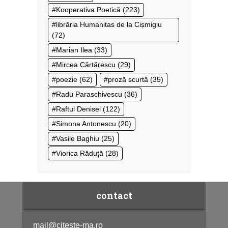
Kooperativa Poetică
(223)
librăria Humanitas de la Cișmigiu
(72)
Marian Ilea
(33)
Mircea Cărtărescu
(29)
poezie
(62)
proză scurtă
(35)
Radu Paraschivescu
(36)
Raftul Denisei
(122)
Simona Antonescu
(20)
Vasile Baghiu
(25)
Viorica Răduţă
(28)
contact
mail@citeste-ma.ro