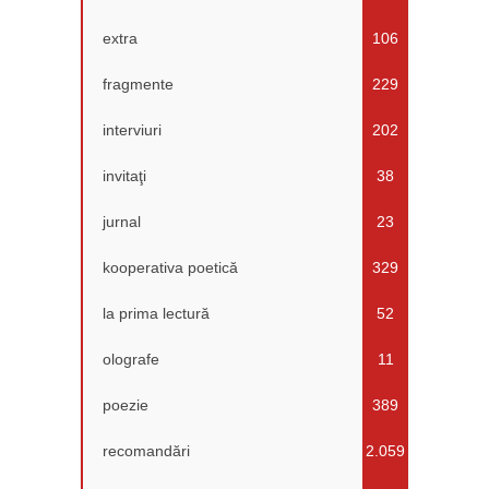
extra
106
fragmente
229
interviuri
202
invitaţi
38
jurnal
23
kooperativa poetică
329
la prima lectură
52
olografe
11
poezie
389
recomandări
2.059