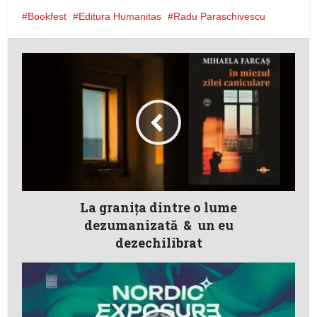
Bookfest
Editura Humanitas
Radu Paraschivescu
La granița dintre o lume
dezumanizată & un eu
dezechilibrat