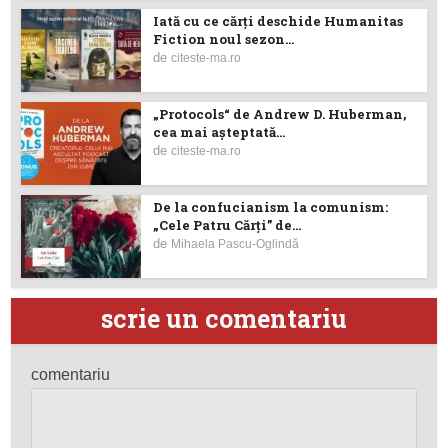
Iată cu ce cărţi deschide Humanitas
Fiction noul sezon...
de
citeste-ma.ro
„Protocols“ de Andrew D. Huberman,
cea mai așteptată...
de
citeste-ma.ro
De la confucianism la comunism:
„Cele Patru Cărți” de...
de
Mihaela Pascu-Oglindă
scrie un comentariu
comentariu