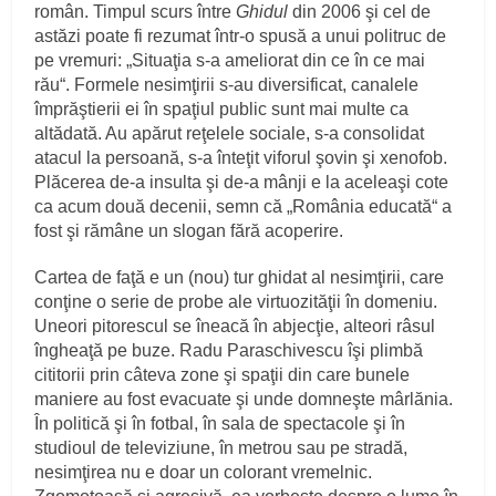
român. Timpul scurs între
Ghidul
din 2006 şi cel de
astăzi poate fi rezumat într-o spusă a unui politruc de
pe vremuri: „Situaţia s-a ameliorat din ce în ce mai
rău“. Formele nesimţirii s-au diversificat, canalele
împrăştierii ei în spaţiul public sunt mai multe ca
altădată. Au apărut reţelele sociale, s-a consolidat
atacul la persoană, s-a înteţit viforul şovin şi xenofob.
Plăcerea de-a insulta şi de-a mânji e la aceleaşi cote
ca acum două decenii, semn că „România educată“ a
fost şi rămâne un slogan fără acoperire.
Cartea de faţă e un (nou) tur ghidat al nesimţirii, care
conţine o serie de probe ale virtuozităţii în domeniu.
Uneori pitorescul se îneacă în abjecţie, alteori râsul
îngheaţă pe buze. Radu Paraschivescu îşi plimbă
cititorii prin câteva zone şi spaţii din care bunele
maniere au fost evacuate şi unde domneşte mârlănia.
În politică şi în fotbal, în sala de spectacole şi în
studioul de televiziune, în metrou sau pe stradă,
nesimţirea nu e doar un colorant vremelnic.