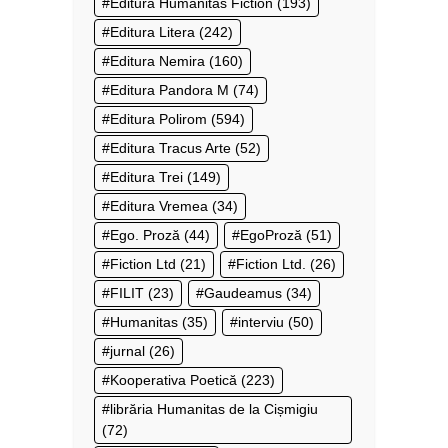
Editura Humanitas Fiction
(193)
Editura Litera
(242)
Editura Nemira
(160)
Editura Pandora M
(74)
Editura Polirom
(594)
Editura Tracus Arte
(52)
Editura Trei
(149)
Editura Vremea
(34)
Ego. Proză
(44)
EgoProză
(51)
Fiction Ltd
(21)
Fiction Ltd.
(26)
FILIT
(23)
Gaudeamus
(34)
Humanitas
(35)
interviu
(50)
jurnal
(26)
Kooperativa Poetică
(223)
librăria Humanitas de la Cișmigiu
(72)