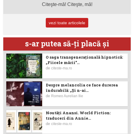
Citeşte-mă! Citeşte, mă!
vezi toate articolele
s-ar putea să-ţi placă şi
O saga transgenerațională hipnotică:
„Fiicele mării”...
de
citeste-ma.ro
Despre melancolia ce face durerea
îndurabilă: „Și n-ai...
de
Romeo Aurelian Ilie
Noutăţi Anansi. World Fiction:
traduceri din Annie...
de
citeste-ma.ro