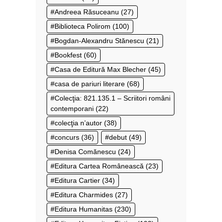
Andreea Răsuceanu
(27)
Biblioteca Polirom
(100)
Bogdan-Alexandru Stănescu
(21)
Bookfest
(60)
Casa de Editură Max Blecher
(45)
casa de pariuri literare
(68)
Colecţia: 821.135.1 – Scriitori români
contemporani
(22)
colecţia n’autor
(38)
concurs
(36)
debut
(49)
Denisa Comănescu
(24)
Editura Cartea Românească
(23)
Editura Cartier
(34)
Editura Charmides
(27)
Editura Humanitas
(230)