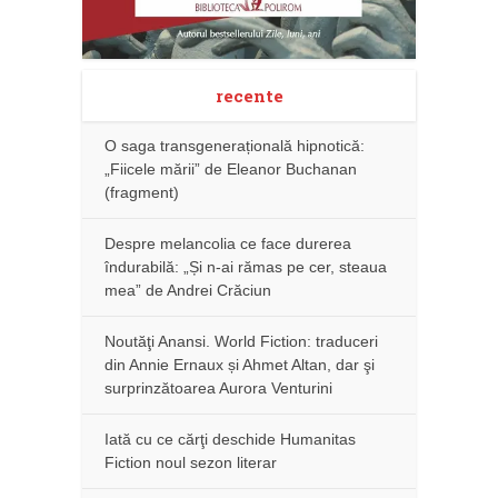
recente
O saga transgenerațională hipnotică:
„Fiicele mării” de Eleanor Buchanan
(fragment)
Despre melancolia ce face durerea
îndurabilă: „Și n-ai rămas pe cer, steaua
mea” de Andrei Crăciun
Noutăţi Anansi. World Fiction: traduceri
din Annie Ernaux și Ahmet Altan, dar şi
surprinzătoarea Aurora Venturini
Iată cu ce cărţi deschide Humanitas
Fiction noul sezon literar