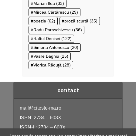
Marian Ilea
(33)
Mircea Cărtărescu
(29)
poezie
(62)
proză scurtă
(35)
Radu Paraschivescu
(36)
Raftul Denisei
(122)
Simona Antonescu
(20)
Vasile Baghiu
(25)
Viorica Răduţă
(28)
contact
mail@citeste-ma.ro
ISSN: 2734 – 603X
ISSN-L: 2734 – 603X