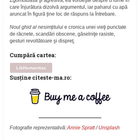
Zgomotoasă şi agresivă, ea vorbeşte despre o lume în
care înjurătura dizolvă argumentul, iar paharul cu apă
aruncat în figură ţine loc de răspuns la întrebare.
Noul ghid al nesimţitului
e cronica unei vieţi punctate
de răcnete, scandări obscene, găselniţe rasiste,
gesturi revoltătoare şi dispreţ.
Cumpără cartea:
LibHumanitas
Susţine citeste-ma.ro:
Fotografie reprezentativă:
Annie Spratt
/
Unsplash