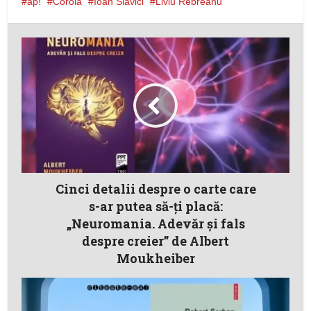
ap!
Corola
Ioan Slavici
Liviu Rebreanu
Cinci detalii despre o carte care
s-ar putea să-ţi placă:
„Neuromania. Adevăr și fals
despre creier” de Albert
Moukheiber