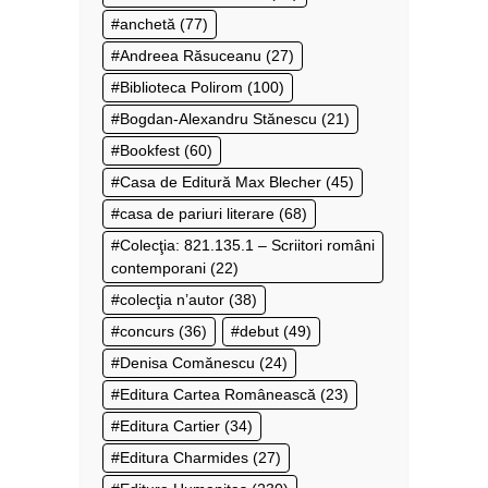
anchetă
(77)
Andreea Răsuceanu
(27)
Biblioteca Polirom
(100)
Bogdan-Alexandru Stănescu
(21)
Bookfest
(60)
Casa de Editură Max Blecher
(45)
casa de pariuri literare
(68)
Colecţia: 821.135.1 – Scriitori români
contemporani
(22)
colecţia n’autor
(38)
concurs
(36)
debut
(49)
Denisa Comănescu
(24)
Editura Cartea Românească
(23)
Editura Cartier
(34)
Editura Charmides
(27)