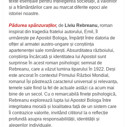
texte esențiale pentru înțelegerea societății, a valorilor
și a frământărilor care au marcat diferite epoci ale
istoriei noastre.
Pădurea spânzuraților
,
de
Liviu Rebreanu,
roman
inspirat din tragedia fratelui autorului, Emil, îl
urmărește pe Apostol Bologa, împărțit între datoria de
ofițer al armatei austro-ungare și conștiința
apartenenței sale românești. Absurditatea războiului,
conștiința încărcată și identitatea lui Apostol sunt
surprinse în acest roman psihologic semnat de
Rebreanu, care a văzut lumina tiparului în 1922. Deși
este ancorat în contextul Primului Război Mondial,
romanul își păstrează caracterul universal și relevanța,
temele sale fiind la fel de actuale astăzi ca acum mai
bine de un secol. Cu o remarcabilă finețe psihologică,
Rebreanu explorează lupta lui Apostol Bologa între
integritatea morală și loialitatea față de un sistem care
îi contrazice valorile, invitând cititorul la o reflecție
profundă asupra responsabilității, identității și
alegerilor individuale.