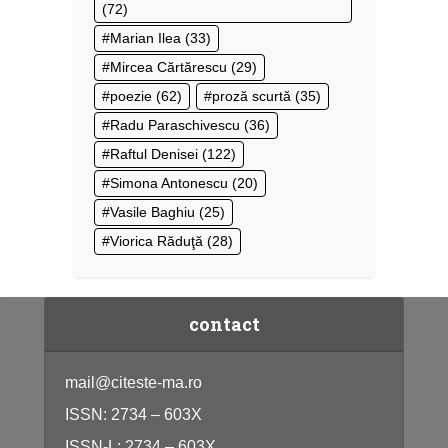
(72)
Marian Ilea
(33)
Mircea Cărtărescu
(29)
poezie
(62)
proză scurtă
(35)
Radu Paraschivescu
(36)
Raftul Denisei
(122)
Simona Antonescu
(20)
Vasile Baghiu
(25)
Viorica Răduţă
(28)
contact
mail@citeste-ma.ro
ISSN: 2734 – 603X
ISSN-L: 2734 – 603X