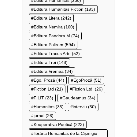
Editura Humanitas
(230)
Editura Humanitas Fiction
(193)
Editura Litera
(242)
Editura Nemira
(160)
Editura Pandora M
(74)
Editura Polirom
(594)
Editura Tracus Arte
(52)
Editura Trei
(148)
Editura Vremea
(34)
Ego. Proză
(44)
EgoProză
(51)
Fiction Ltd
(21)
Fiction Ltd.
(26)
FILIT
(23)
Gaudeamus
(34)
Humanitas
(35)
interviu
(50)
jurnal
(26)
Kooperativa Poetică
(223)
librăria Humanitas de la Cișmigiu