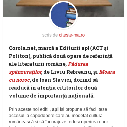
scris de
citeste-ma.ro
Corola.net, marcă a
Editurii ap!
(ACT și
Politon), publică două opere de referință
ale literaturii române,
Pădurea
spânzuraților
,
de
Liviu Rebreanu
, și
Moara
cu noroc
,
de Ioan Slavici
, dorind să
readucă în atenția cititorilor două
volume de importanță națională.
Prin aceste noi ediții,
ap!
își propune să faciliteze
accesul la capodopere care au modelat cultura
românească și să încurajeze redescoperirea unor