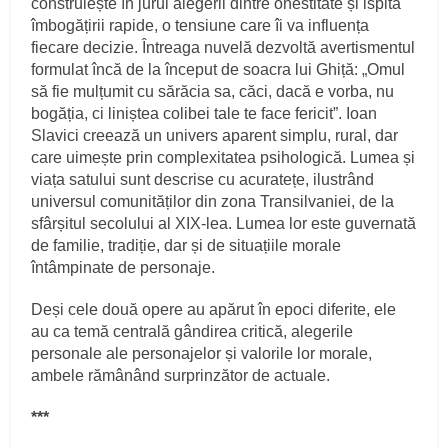
construiește în jurul alegerii dintre onestitate și ispita
îmbogățirii rapide, o tensiune care îi va influența
fiecare decizie. Întreaga nuvelă dezvoltă avertismentul
formulat încă de la început de soacra lui Ghiță: „Omul
să fie mulțumit cu sărăcia sa, căci, dacă e vorba, nu
bogăția, ci liniștea colibei tale te face fericit”. Ioan
Slavici creează un univers aparent simplu, rural, dar
care uimește prin complexitatea psihologică. Lumea și
viața satului sunt descrise cu acuratețe, ilustrând
universul comunităților din zona Transilvaniei, de la
sfârșitul secolului al XIX-lea. Lumea lor este guvernată
de familie, tradiție, dar și de situațiile morale
întâmpinate de personaje.
Deși cele două opere au apărut în epoci diferite, ele
au ca temă centrală gândirea critică, alegerile
personale ale personajelor și valorile lor morale,
ambele rămânând surprinzător de actuale.
***