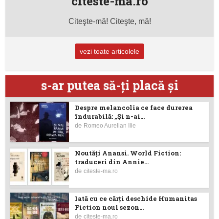
citeste-ma.ro
Citeşte-mă! Citeşte, mă!
vezi toate articolele
s-ar putea să-ţi placă şi
Despre melancolia ce face durerea
îndurabilă: „Și n-ai...
de
Romeo Aurelian Ilie
Noutăţi Anansi. World Fiction:
traduceri din Annie...
de
citeste-ma.ro
Iată cu ce cărţi deschide Humanitas
Fiction noul sezon...
de
citeste-ma.ro