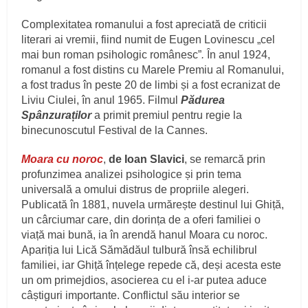
Complexitatea romanului a fost apreciată de criticii
literari ai vremii, fiind numit de Eugen Lovinescu „cel
mai bun roman psihologic românesc”
.
În anul 1924,
romanul a fost distins cu Marele Premiu al Romanului,
a fost tradus în peste 20 de limbi și a fost ecranizat de
Liviu Ciulei, în anul 1965. Filmul
Pădurea
Spânzuraților
a primit premiul pentru regie la
binecunoscutul Festival de la Cannes.
Moara cu noroc
,
de Ioan Slavici
, se remarcă prin
profunzimea analizei psihologice și prin tema
universală a omului distrus de propriile alegeri.
Publicată în 1881, nuvela urmărește destinul lui Ghiță,
un cârciumar care, din dorința de a oferi familiei o
viață mai bună, ia în arendă hanul Moara cu noroc.
Apariția lui Lică Sămădăul tulbură însă echilibrul
familiei, iar Ghiță înțelege repede că, deși acesta este
un om primejdios, asocierea cu el i-ar putea aduce
câștiguri importante. Conflictul său interior se