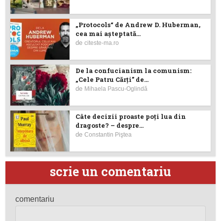
„Protocols“ de Andrew D. Huberman,
cea mai așteptată...
de
citeste-ma.ro
De la confucianism la comunism:
„Cele Patru Cărți” de...
de
Mihaela Pascu-Oglindă
Câte decizii proaste poţi lua din
dragoste? – despre...
de
Constantin Piştea
scrie un comentariu
comentariu