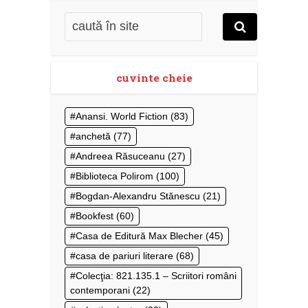
cuvinte cheie
Anansi. World Fiction
(83)
anchetă
(77)
Andreea Răsuceanu
(27)
Biblioteca Polirom
(100)
Bogdan-Alexandru Stănescu
(21)
Bookfest
(60)
Casa de Editură Max Blecher
(45)
casa de pariuri literare
(68)
Colecţia: 821.135.1 – Scriitori români
contemporani
(22)