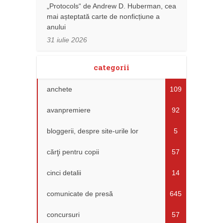
„Protocols“ de Andrew D. Huberman, cea
mai așteptată carte de nonficțiune a
anului
31 iulie 2026
categorii
anchete
109
avanpremiere
92
bloggerii, despre site-urile lor
5
cărţi pentru copii
57
cinci detalii
14
comunicate de presă
645
concursuri
57