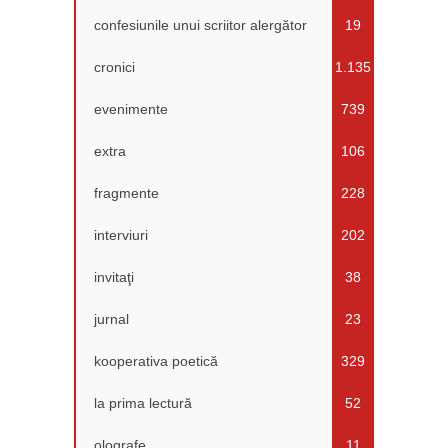
confesiunile unui scriitor alergător
19
cronici
1.135
evenimente
739
extra
106
fragmente
228
interviuri
202
invitaţi
38
jurnal
23
kooperativa poetică
329
la prima lectură
52
olografe
11