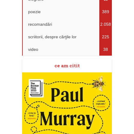
poezie
389
recomandări
2.058
scriitorii, despre cărţile lor
225
video
38
ce am citit