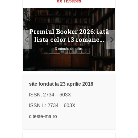
de interes
taj
Ang
Premiul Booker 2026: iată
ile
Buc
lista celor 13 romane...
3 minute de citire
site fondat la 23 aprilie 2018
ISSN: 2734 – 603X
ISSN-L: 2734 – 603X
citeste-ma.ro