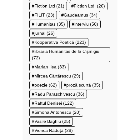
Fiction Ltd
(21)
Fiction Ltd.
(26)
FILIT
(23)
Gaudeamus
(34)
Humanitas
(35)
interviu
(50)
jurnal
(26)
Kooperativa Poetică
(223)
librăria Humanitas de la Cișmigiu
(72)
Marian Ilea
(33)
Mircea Cărtărescu
(29)
poezie
(62)
proză scurtă
(35)
Radu Paraschivescu
(36)
Raftul Denisei
(122)
Simona Antonescu
(20)
Vasile Baghiu
(25)
Viorica Răduţă
(28)