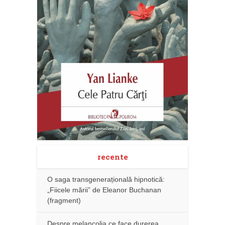
recente
O saga transgenerațională hipnotică:
„Fiicele mării” de Eleanor Buchanan
(fragment)
Despre melancolia ce face durerea