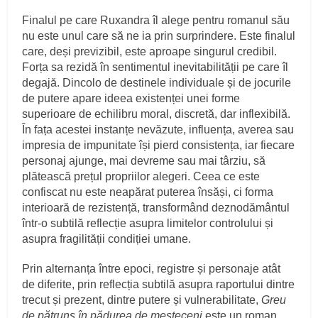
Finalul pe care Ruxandra îl alege pentru romanul său
nu este unul care să ne ia prin surprindere. Este finalul
care, deși previzibil, este aproape singurul credibil.
Forța sa rezidă în sentimentul inevitabilității pe care îl
degajă. Dincolo de destinele individuale și de jocurile
de putere apare ideea existenței unei forme
superioare de echilibru moral, discretă, dar inflexibilă.
În fața acestei instanțe nevăzute, influența, averea sau
impresia de impunitate își pierd consistența, iar fiecare
personaj ajunge, mai devreme sau mai târziu, să
plătească prețul propriilor alegeri. Ceea ce este
confiscat nu este neapărat puterea însăși, ci forma
interioară de rezistență, transformând deznodământul
într-o subtilă reflecție asupra limitelor controlului și
asupra fragilității condiției umane.
Prin alternanța între epoci, registre și personaje atât
de diferite, prin reflecția subtilă asupra raportului dintre
trecut și prezent, dintre putere și vulnerabilitate,
Greu
de pătruns în pădurea de mesteceni
este un roman