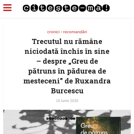
cronici
recomandări
•
Trecutul nu rămâne
niciodată închis în sine
– despre „Greu de
pătruns în pădurea de
mesteceni” de Ruxandra
Burcescu
16 iunie 2026