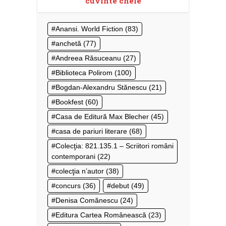
cuvinte cheie
Anansi. World Fiction
(83)
anchetă
(77)
Andreea Răsuceanu
(27)
Biblioteca Polirom
(100)
Bogdan-Alexandru Stănescu
(21)
Bookfest
(60)
Casa de Editură Max Blecher
(45)
casa de pariuri literare
(68)
Colecţia: 821.135.1 – Scriitori români
contemporani
(22)
colecţia n’autor
(38)
concurs
(36)
debut
(49)
Denisa Comănescu
(24)
Editura Cartea Românească
(23)