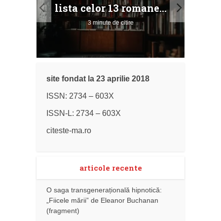
ile
Buc
lista celor 13 romane...
3 minute de citire
site fondat la 23 aprilie 2018
ISSN: 2734 – 603X
ISSN-L: 2734 – 603X
citeste-ma.ro
articole recente
O saga transgenerațională hipnotică:
„Fiicele mării” de Eleanor Buchanan
(fragment)