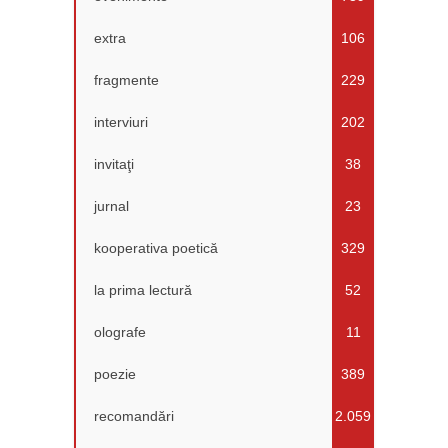
extra
106
fragmente
229
interviuri
202
invitaţi
38
jurnal
23
kooperativa poetică
329
la prima lectură
52
olografe
11
poezie
389
recomandări
2.059