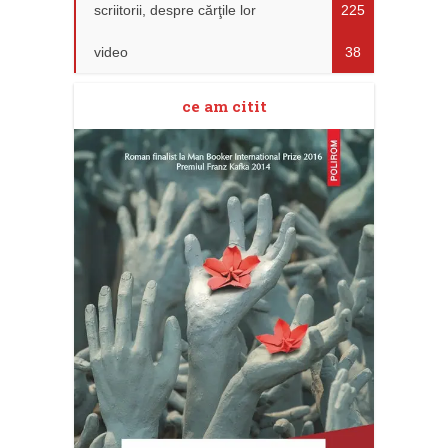
scriitorii, despre cărţile lor
225
video
38
ce am citit