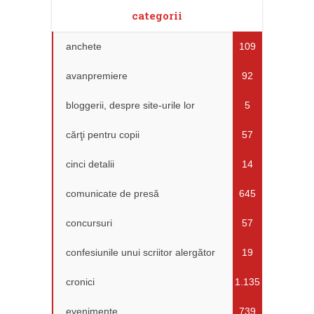
categorii
anchete
109
avanpremiere
92
bloggerii, despre site-urile lor
5
cărţi pentru copii
57
cinci detalii
14
comunicate de presă
645
concursuri
57
confesiunile unui scriitor alergător
19
cronici
1.135
evenimente
739