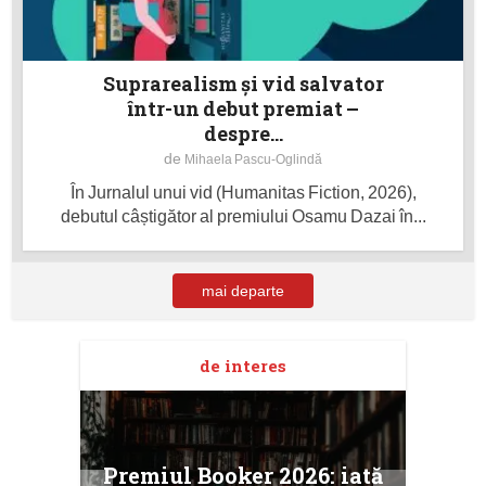
Suprarealism și vid salvator
într-un debut premiat –
despre...
de
Mihaela Pascu-Oglindă
În Jurnalul unui vid (Humanitas Fiction, 2026),
debutul câștigător al premiului Osamu Dazai în...
mai departe
de interes
taj
Ang
Premiul Booker 2026: iată