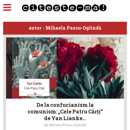
autor - Mihaela Pascu-Oglindă
De la confucianism la
comunism: „Cele Patru Cărți”
de Yan Lianke...
de
Mihaela Pascu-Oglindă