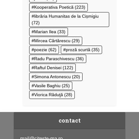
Kooperativa Poetică
(223)
librăria Humanitas de la Cișmigiu
(72)
Marian Ilea
(33)
Mircea Cărtărescu
(29)
poezie
(62)
proză scurtă
(35)
Radu Paraschivescu
(36)
Raftul Denisei
(122)
Simona Antonescu
(20)
Vasile Baghiu
(25)
Viorica Răduţă
(28)
contact
mail@citeste-ma.ro