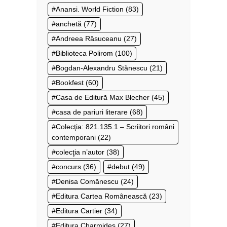
Anansi. World Fiction
(83)
anchetă
(77)
Andreea Răsuceanu
(27)
Biblioteca Polirom
(100)
Bogdan-Alexandru Stănescu
(21)
Bookfest
(60)
Casa de Editură Max Blecher
(45)
casa de pariuri literare
(68)
Colecţia: 821.135.1 – Scriitori români
contemporani
(22)
colecţia n’autor
(38)
concurs
(36)
debut
(49)
Denisa Comănescu
(24)
Editura Cartea Românească
(23)
Editura Cartier
(34)
Editura Charmides
(27)