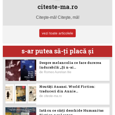
citeste-ma.ro
Citeşte-mă! Citeşte, mă!
vezi toate articolele
s-ar putea să-ţi placă şi
Despre melancolia ce face durerea
îndurabilă: „Și n-ai...
de
Romeo Aurelian Ilie
Noutăţi Anansi. World Fiction:
traduceri din Annie...
de
citeste-ma.ro
Iată cu ce cărţi deschide Humanitas
Fiction noul sezon...