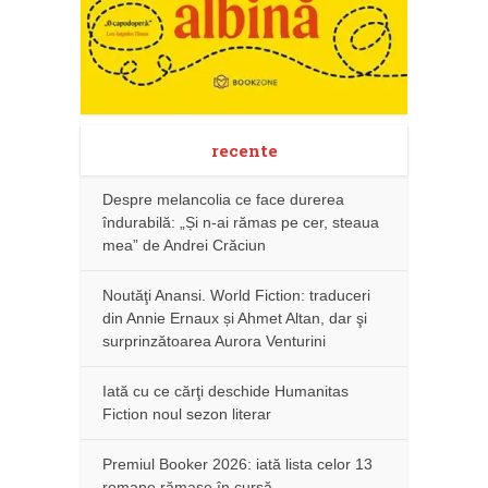
recente
Despre melancolia ce face durerea
îndurabilă: „Și n-ai rămas pe cer, steaua
mea” de Andrei Crăciun
Noutăţi Anansi. World Fiction: traduceri
din Annie Ernaux și Ahmet Altan, dar şi
surprinzătoarea Aurora Venturini
Iată cu ce cărţi deschide Humanitas
Fiction noul sezon literar
Premiul Booker 2026: iată lista celor 13
romane rămase în cursă