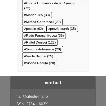
librăria Humanitas de la Cișmigiu
(72)
Marian Ilea
(33)
Mircea Cărtărescu
(29)
poezie
(62)
proză scurtă
(35)
Radu Paraschivescu
(36)
Raftul Denisei
(122)
Simona Antonescu
(20)
Vasile Baghiu
(25)
Viorica Răduţă
(28)
contact
mail@citeste-ma.ro
ISSN: 2734 – 603X