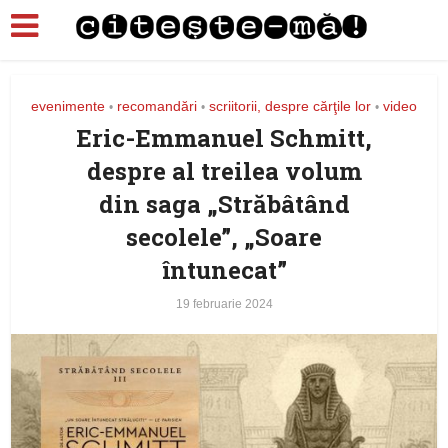
evenimente
recomandări
scriitorii, despre cărţile lor
video
•
•
•
Eric-Emmanuel Schmitt,
despre al treilea volum
din saga „Străbâtând
secolele”, „Soare
întunecat”
19 februarie 2024