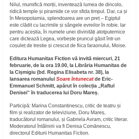
Nilul, mumifică morții, inventează lumea de dincolo,
ridică temple și piramide ce vor sfida timpul. Dar, ca și
în Mesopotamia, splendoarea are un preț – Egiptul
este clădit cu lacrimile și sângele evreilor în robie. Iar
pentru aceștia, în numele unei divinități atotputernice
care dictează Legea, vorbește pruncul găsit într-un
coșuleț de trestie și crescut de fiica faraonului, Moise.
Editura Humanitas Fiction vă invită miercuri, 21
februarie, de la ora 19.00, la Librăria Humanitas de
la Cișmigiu (bd. Regina Elisabeta nr. 38), la
lansarea romanului
Soare întunecat
de Eric-
Emmanuel Schmitt, apărut în colecția „Raftul
Denisei“ în traducerea lui Doru Mareș.
Participă: Marina Constantinescu, critic de teatru și
film și realizator de televiziune, Doru Mareș,
traducătorul romanului, și Gabriela Avram, critic literar.
Moderatorul întâlnirii va fi Denisa Comănescu,
directorul Editurii Humanitas Fiction.