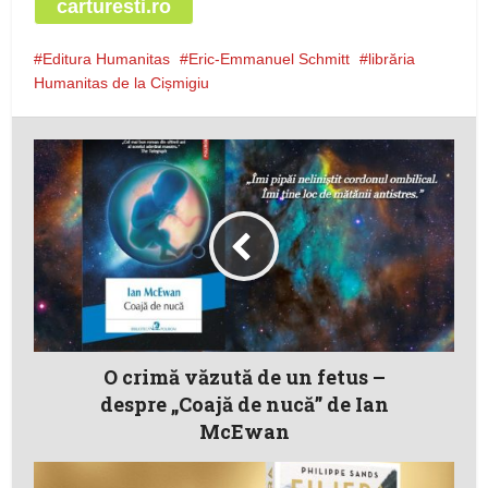
carturesti.ro
Editura Humanitas
Eric-Emmanuel Schmitt
librăria
Humanitas de la Cișmigiu
O crimă văzută de un fetus –
despre „Coajă de nucă” de Ian
McEwan