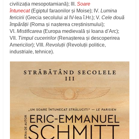
civilizația mesopotamiană); III.
Soare
întunecat
(Egiptul faraonilor și Moise); IV.
Lumina
fericirii
(Grecia secolului al IV-lea î.Hr.); V.
Cele două
împărății
(Roma și nașterea creștinismului);
VI.
Mistificarea
(Europa medievală și Ioana d’Arc);
VII.
Timpul cuceririlor
(Renașterea și descoperirea
Americilor); VIII.
Revoluții
(Revoluții politice,
industriale, tehnice).