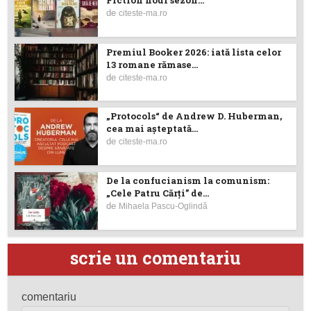
de
citeste-ma.ro
Premiul Booker 2026: iată lista celor
13 romane rămase...
de
citeste-ma.ro
„Protocols“ de Andrew D. Huberman,
cea mai așteptată...
de
citeste-ma.ro
De la confucianism la comunism:
„Cele Patru Cărți” de...
de
Mihaela Pascu-Oglindă
scrie un comentariu
comentariu