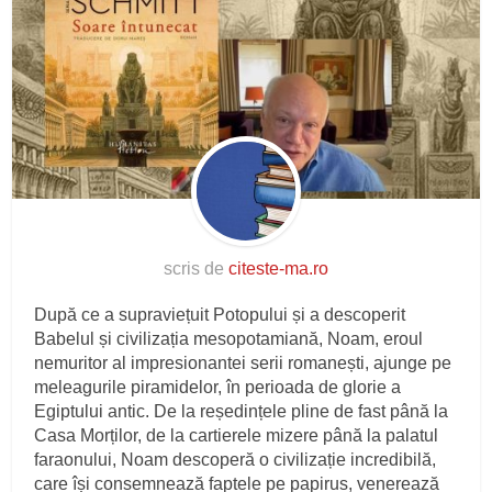
scris de
citeste-ma.ro
După ce a supraviețuit Potopului și a descoperit
Babelul și civilizația mesopotamiană, Noam, eroul
nemuritor al impresionantei serii romanești, ajunge pe
meleagurile piramidelor, în perioada de glorie a
Egiptului antic. De la reședințele pline de fast până la
Casa Morților, de la cartierele mizere până la palatul
faraonului, Noam descoperă o civilizație incredibilă,
care își consemnează faptele pe papirus, venerează