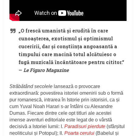
„O frescă umanistă și erudită în care
cunoașterea, exotismul și optimismul
cuceririi, dar și conștiința angoasantă a
timpului care macină totul alcătuiesc o
fugă muzicală încântătoare pentru cititor.“
—
Le Figaro Magazine
Străbătând secolele
lansează o provocare
extraordinară: povestirea istoriei omenirii sub o formă
pur romanescă, intrarea în Istorie prin istorisiri, ca și
cum Yuval Noah Harari s-ar întâlni cu Alexandre
Dumas. Fiecare dintre cele opt titluri ale acestei
imense aventuri editoriale este legat de o vârstă
decisivă a Istoriei lumii: I.
Paradisuri pierdute
(sfârșitul
neoliticului și Potopul); II.
Poarta cerului
(Babelul și