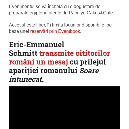
Evenimentul se va încheia cu o degustare de
preparate egiptene oferite de Palmiye Cakes&Cafe.
Accesul este liber, în limita locurilor disponibile, pe
baza unei
rezervări prin Eventbook
.
Eric-Emmanuel
Schmitt
transmite cititorilor
români un mesaj
cu prilejul
apariției romanului
Soare
întunecat
.