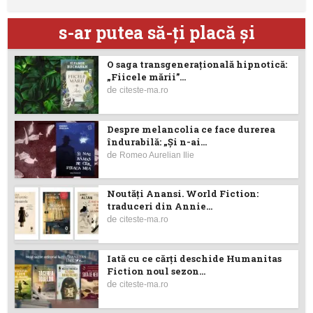
s-ar putea să-ţi placă şi
O saga transgenerațională hipnotică:
„Fiicele mării”...
de
citeste-ma.ro
Despre melancolia ce face durerea
îndurabilă: „Și n-ai...
de
Romeo Aurelian Ilie
Noutăţi Anansi. World Fiction:
traduceri din Annie...
de
citeste-ma.ro
Iată cu ce cărţi deschide Humanitas
Fiction noul sezon...
de
citeste-ma.ro