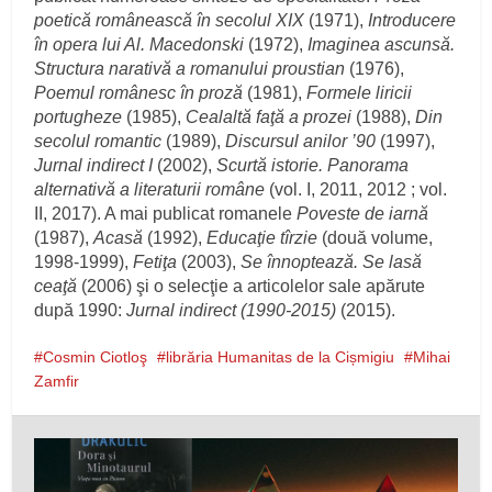
poetică românească în secolul XIX
(1971),
Introducere
în opera lui Al. Macedonski
(1972),
Imaginea ascunsă.
Structura narativă a romanului proustian
(1976),
Poemul românesc în proză
(1981),
Formele liricii
portugheze
(1985),
Cealaltă faţă a prozei
(1988),
Din
secolul romantic
(1989),
Discursul anilor ’90
(1997),
Jurnal indirect I
(2002),
Scurtă istorie. Panorama
alternativă a literaturii române
(vol. I, 2011, 2012 ; vol.
II, 2017). A mai publicat romanele
Poveste de iarnă
(1987),
Acasă
(1992),
Educaţie tîrzie
(două volume,
1998‑1999),
Fetiţa
(2003),
Se înnoptează. Se lasă
ceaţă
(2006) şi o selecţie a articolelor sale apărute
după 1990:
Jurnal indirect (1990‑2015)
(2015).
Cosmin Ciotloş
librăria Humanitas de la Cișmigiu
Mihai
Zamfir