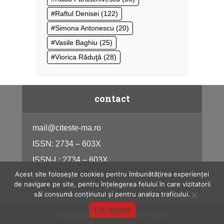
Raftul Denisei
(122)
Simona Antonescu
(20)
Vasile Baghiu
(25)
Viorica Răduţă
(28)
contact
mail@citeste-ma.ro
ISSN: 2734 – 603X
ISSN-L: 2734 – 603X
Acest site folosește cookies pentru îmbunătățirea experienței
citeste-ma.ro
de navigare pe site, pentru înțelegerea felului în care vizitatorii
săi consumă conținutul și pentru analiza traficului.
De acord
Copyright © 2026, citeste-ma.ro