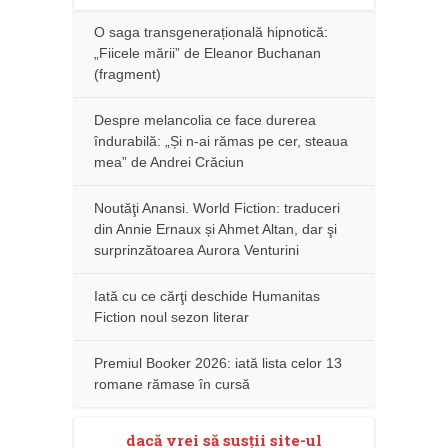
O saga transgenerațională hipnotică:
„Fiicele mării” de Eleanor Buchanan
(fragment)
Despre melancolia ce face durerea
îndurabilă: „Și n-ai rămas pe cer, steaua
mea” de Andrei Crăciun
Noutăţi Anansi. World Fiction: traduceri
din Annie Ernaux și Ahmet Altan, dar şi
surprinzătoarea Aurora Venturini
Iată cu ce cărţi deschide Humanitas
Fiction noul sezon literar
Premiul Booker 2026: iată lista celor 13
romane rămase în cursă
dacă vrei să susţii site-ul