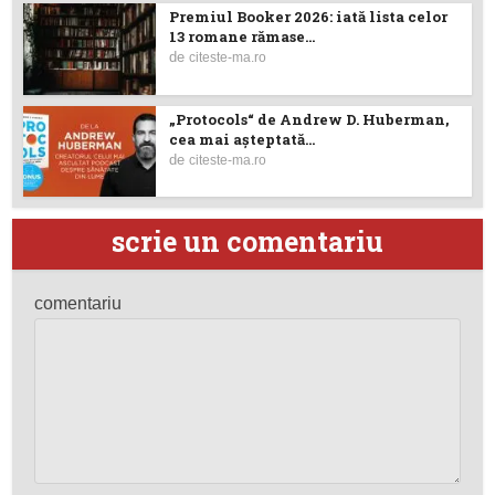
Premiul Booker 2026: iată lista celor
13 romane rămase...
de
citeste-ma.ro
„Protocols“ de Andrew D. Huberman,
cea mai așteptată...
de
citeste-ma.ro
scrie un comentariu
comentariu