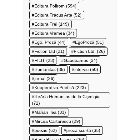
Editura Polirom
(594)
Editura Tracus Arte
(52)
Editura Trei
(149)
Editura Vremea
(34)
Ego. Proză
(44)
EgoProză
(51)
Fiction Ltd
(21)
Fiction Ltd.
(26)
FILIT
(23)
Gaudeamus
(34)
Humanitas
(35)
interviu
(50)
jurnal
(26)
Kooperativa Poetică
(223)
librăria Humanitas de la Cișmigiu
(72)
Marian Ilea
(33)
Mircea Cărtărescu
(29)
poezie
(62)
proză scurtă
(35)
Radu Paraschivescu
(36)