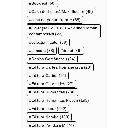
Bookfest
(60)
Casa de Editură Max Blecher
(45)
casa de pariuri literare
(68)
Colecţia: 821.135.1 – Scriitori români
contemporani
(22)
colecţia n’autor
(38)
concurs
(36)
debut
(49)
Denisa Comănescu
(24)
Editura Cartea Românească
(23)
Editura Cartier
(34)
Editura Charmides
(27)
Editura Humanitas
(230)
Editura Humanitas Fiction
(193)
Editura Litera
(242)
Editura Nemira
(160)
Editura Pandora M
(74)