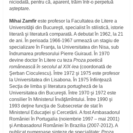
niciodată, pentru că, aparent, trăim într-o perpetuă
așteptare.
Mihai Zamfir
este profesor la Facultatea de Litere a
Universităţii din Bucureşti, specialist în stilistică, istorie
literară şi literatură comparată. A debutat în 1962, la 21
de ani. În perioada 1966‑1967 urmează un stagiu de
specializare în Franţa, la Universitatea din Nisa, sub
îndrumarea profesorului Pierre Guiraud. În 1970
devine doctor în Litere cu teza
Proza poetică
românească în secolul al XIX‑lea
(coordonată de
Şerban Cioculescu). Între 1972 şi 1975 este profesor
la Universitatea din Lisabona. În 1975 înfiinţează
Secţia de limba şi literatura portugheză de la
Universitatea din Bucureşti. Între 1970 şi 1972 este
consilier în Ministerul Învăţămîntului. Între 1990 şi
1993 deţine funcţia de Subsecretar de stat în
Ministerul Educaţiei şi Cercetării. A fost Ambasadorul
României în Portugalia (noiembrie 1997 – mai 2001)
şi Ambasadorul României în Brazilia (2007‑2012). A
publicat numeroase sinteze de specialitate:
Proza