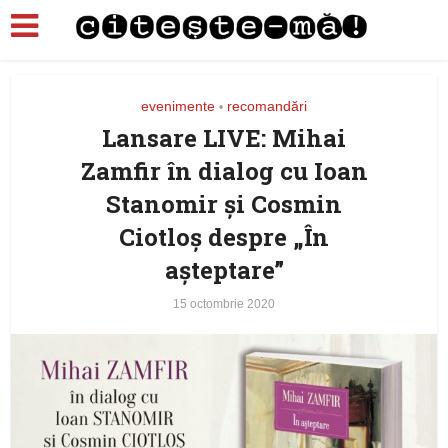
evenimente
recomandări
•
Lansare LIVE: Mihai
Zamfir în dialog cu Ioan
Stanomir și Cosmin
Ciotloș despre „În
așteptare”
15 octombrie 2020