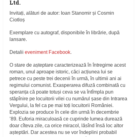
Ltd.
Invitați, alături de autor: Ioan Stanomir și Cosmin
Ciotloș
Exemplare cu autograf, disponibile în librărie, după
lansare.
Detalii
eveniment Facebook
.
O stare de așteptare caracterizează în întregime acest
roman, unul aproape istoric, căci acțiunea lui se
petrece cu peste trei decenii în urmă, în ultimii ani ai
regimului comunist. Exasperarea difuză combinată cu
speranța că poate totuși ceva se va întîmpla pun
stăpînire pe locuitorii vilei cu numărul șase din Intrarea
Vergului, la fel ca pe mai toți locuitorii României.
Explozia se produce în cele din urmă în decembrie
’89. Euforia miraculoasă ce cuprinde lumea durează
doar cîteva zile, ca orice miracol, lăsînd însă loc altor
așteptări. Dar acestea nu se vor îndeplini probabil