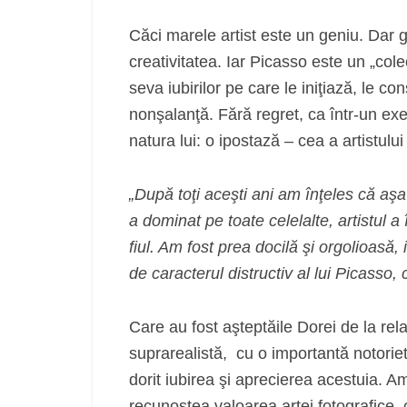
Căci marele artist este un geniu. Dar g
creativitatea. Iar Picasso este un „col
seva iubirilor pe care le iniţiază, le 
nonşalanţă. Fără regret, ca într-un exer
natura lui: o ipostază – cea a artistulu
„După toţi aceşti ani am înţeles că aşa 
a dominat pe toate celelalte, artistul a 
fiul. Am fost prea docilă şi orgolioasă,
de caracterul distructiv al lui Picasso, 
Care au fost aşteptăile Dorei de la rela
suprarealistă, cu o importantă notorie
dorit iubirea şi aprecierea acestuia. 
recunoştea valoarea artei fotografice,