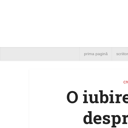
prima pagină
scriito
cr
O iubir
despr