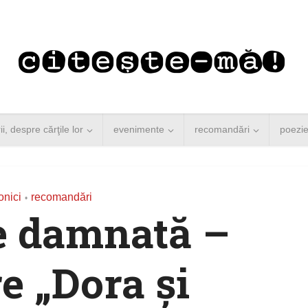
rii, despre cărţile lor
evenimente
recomandări
poezi
onici
recomandări
•
e damnată –
e „Dora şi