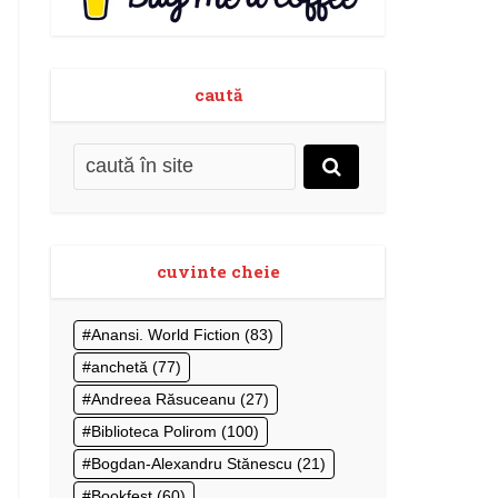
caută
cuvinte cheie
Anansi. World Fiction
(83)
anchetă
(77)
Andreea Răsuceanu
(27)
Biblioteca Polirom
(100)
Bogdan-Alexandru Stănescu
(21)
Bookfest
(60)