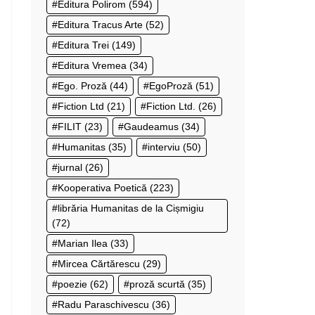
Editura Polirom
(594)
Editura Tracus Arte
(52)
Editura Trei
(149)
Editura Vremea
(34)
Ego. Proză
(44)
EgoProză
(51)
Fiction Ltd
(21)
Fiction Ltd.
(26)
FILIT
(23)
Gaudeamus
(34)
Humanitas
(35)
interviu
(50)
jurnal
(26)
Kooperativa Poetică
(223)
librăria Humanitas de la Cișmigiu
(72)
Marian Ilea
(33)
Mircea Cărtărescu
(29)
poezie
(62)
proză scurtă
(35)
Radu Paraschivescu
(36)