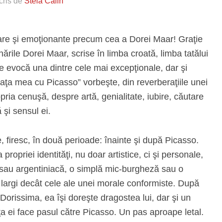
cris de
Stela Călin
oare şi emoţionante precum cea a Dorei Maar! Graţie
rile Dorei Maar, scrise în limba croată, limba tatălui
e evocă una dintre cele mai excepţionale, dar şi
iaţa mea cu Picasso” vorbeşte, din reverberaţiile unei
pria cenuşă, despre artă, genialitate, iubire, căutare
 şi sensul ei.
 firesc, în două perioade: înainte şi după Picasso.
propriei identităţi, nu doar artistice, ci şi personale,
tă sau argentiniacă, o simplă mic-burgheză sau o
largi decât cele ale unei morale conformiste. După
Dorissima, ea îşi doreşte dragostea lui, dar şi un
nţa ei face pasul către Picasso. Un pas aproape letal.