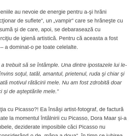
eniile au nevoie de energie pentru a-şi hrăni
ecţionar de suflete”, un „vampir” care se hrăneşte cu
consumă şi de care, apoi, se debarasează cu
ciţiu de igienă artistică. Pentru că aceasta a fost
i – a dominat-o pe toate celelalte.
a trebuit să se întâmple. Una dintre ipostazele lui le-
învins soţul, tatăl, amantul, prietenul, ruda şi chiar şi
 iată motivul rătăcirii mele. Nu am fost zdrobită doar
ci şi de aşteptările mele.”
ţia cu Picasso?! Ea însăşi artist-fotograf, de factură
tate la momentul întâlnirii cu Picasso, Dora Maar şi-a
Ambele, deziderate imposibile căci Picasso nu
 considerând-o de „mâna a doua”, în timp ce iubirea,