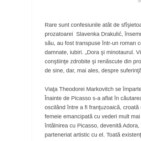
s
Rare sunt confesiunile atât de sfîşiet
prozatoarei Slavenka Drakulić, însemnă
său, au fost transpuse într-un roman c
damnate, iubiri. „Dora şi minotaurul. V
conştiinţe zdrobite şi renăscute din pro
de sine, dar, mai ales, despre suferinţă
Viaţa Theodorei Markovitch se împarte,
Înainte de Picasso s-a aflat în căutarea 
oscilând între a fi franţuzoaică, croa
femeie emancipată cu vederi mult mai 
întâlnirea cu Picasso, devenită Adora, 
parteneriat artistic cu el. Toată existe