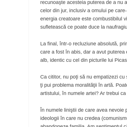
recunoaşte acesteia puterea de a nu abd
celor din jur, inclusiv a omului pe care-
energia creatoare este combustibilul vie
sufletească ce poate duce la naufragiu
La final, într-o recluziune absolută, pr
care a fost în abis, dar a avut puterea
alb, identic cu cel din picturile lui Pic
Ca cititor, nu poţi să nu empatizezi c
ţi pui problema moralităţii în artă. Poat
artistului, în numele artei? Ar trebui ca 
În numele liniştii de care avea nevoie 
ideologii în care nu credea (comunismul
abandoneze familia. Am sentimentul c