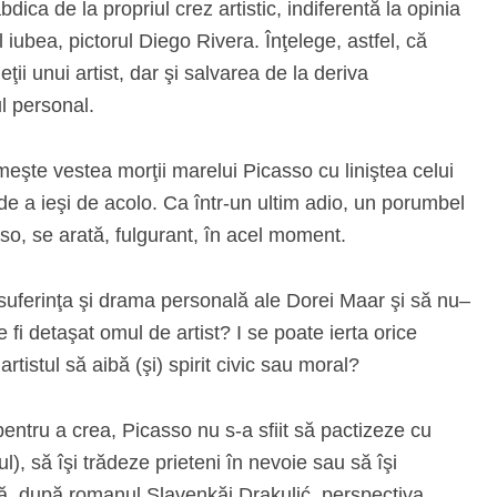
ica de la propriul crez artistic, indiferentă la opinia
l iubea, pictorul Diego Rivera. Înţelege, astfel, că
ţii unui artist, dar şi salvarea de la deriva
l personal.
imeşte vestea morţii marelui Picasso cu liniştea celui
 de a ieşi de acolo. Ca într-un ultim adio, un porumbel
asso, se arată, fulgurant, în acel moment.
u suferinţa şi drama personală ale Dorei Maar şi să nu–
e fi detaşat omul de artist? I se poate ierta orice
artistul să aibă (şi) spirit civic sau moral?
pentru a crea, Picasso nu s-a sfiit să pactizeze cu
), să îşi trădeze prieteni în nevoie sau să îşi
ă, după romanul Slavenkăi Drakulić, perspectiva