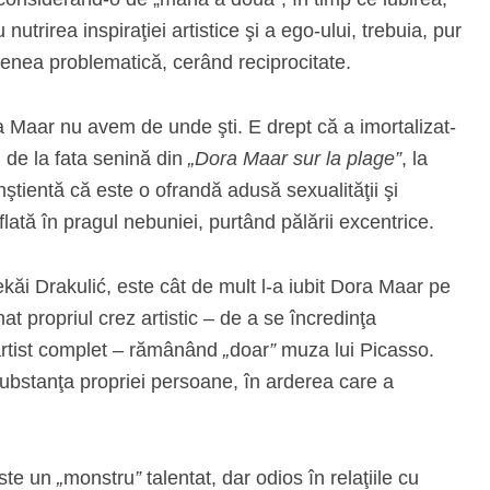
utrirea inspiraţiei artistice şi a ego-ului, trebuia, pur
venea problematică, cerând reciprocitate.
 Maar nu avem de unde şti. E drept că a imortalizat-
i, de la fata senină din
„Dora Maar sur la plage”
, la
ştientă că este o ofrandă adusă sexualităţii şi
aflată în pragul nebuniei, purtând pălării excentrice.
kăi Drakulić, este cât de mult l-a iubit Dora Maar pe
t propriul crez artistic – de a se încredinţa
n artist complet – rămânând
„
doar
”
muza lui Picasso.
 substanţa propriei persoane, în arderea care a
este un
„
monstru
”
talentat, dar odios în relaţiile cu