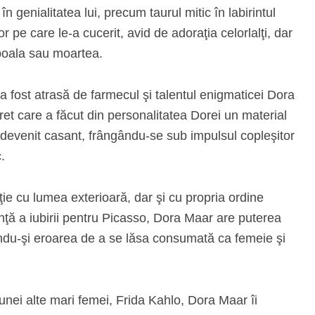
în genialitatea lui, precum taurul mitic în labirintul
r pe care le-a cucerit, avid de adoraţia celorlalţi, dar
m boala sau moartea.
a fost atrasă de farmecul şi talentul enigmaticei Dora
ret care a făcut din personalitatea Dorei un material
t a devenit casant, frângându-se sub impulsul copleşitor
.
cţie cu lumea exterioară, dar şi cu propria ordine
nţă a iubirii pentru Picasso, Dora Maar are puterea
ându-şi eroarea de a se lăsa consumată ca femeie şi
 unei alte mari femei, Frida Kahlo, Dora Maar îi