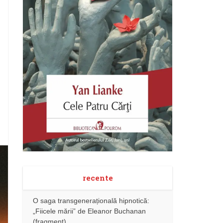
recente
O saga transgenerațională hipnotică:
„Fiicele mării” de Eleanor Buchanan
(fragment)