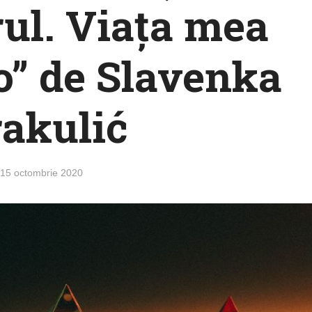
ul. Viaţa mea
o” de Slavenka
akulić
15 octombrie 2020