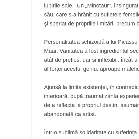
iubirile sale. Un
„
Minotaur
”,
însingurat 
său, care s-a hrănit cu sufletele femeilo
şi speriat de propriile limitări, precu
Personalitatea schizoidă a lui Picasso 
Maar. Vanitatea a fost ingredientul sec
atât de preţios, dar şi inflexibil, încâ
al forţei acestui geniu, aproape malefic
Ajunsă la limita existenţei, în contradi
interioară, după traumatizanta experie
de a reflecta la propriul destin, asum
abandonată ca artist.
Într-o sublimă solidaritate cu suferinţa