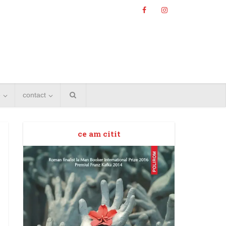
e
contact
ce am citit