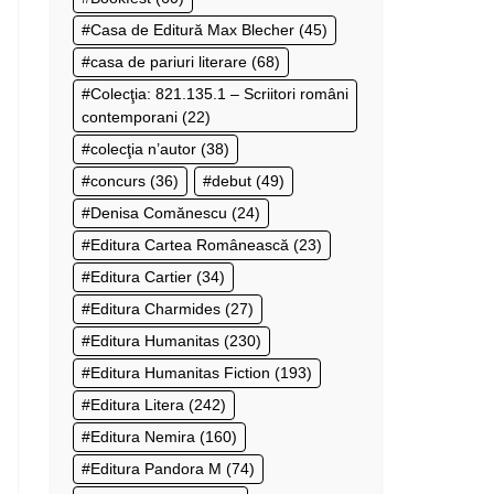
Casa de Editură Max Blecher
(45)
casa de pariuri literare
(68)
Colecţia: 821.135.1 – Scriitori români
contemporani
(22)
colecţia n’autor
(38)
concurs
(36)
debut
(49)
Denisa Comănescu
(24)
Editura Cartea Românească
(23)
Editura Cartier
(34)
Editura Charmides
(27)
Editura Humanitas
(230)
Editura Humanitas Fiction
(193)
Editura Litera
(242)
Editura Nemira
(160)
Editura Pandora M
(74)