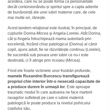
acesteia, care nu se poate forma ca personalitate
decât contorsionându-și spiritul spre a capta adierile
de bunăvoință ale unei iubiri materne care, de cele
mai multe ori, rănește.
Acest tandem relaţional este ilustrat, în principal, de
cuplurile Dorina-Mircea şi Angela-Lorelei. Atât Dorina,
cât și Angela întruchipează mama autoritară prin
excelență, frizând chiar patologicul (Dorina) al căror
copil, ajuns adult, fie se răzvrătește continuu (Lorelei),
fie sucombă sub povara unei iubiri ce nu-i este
destinată, ci îl atinge prin ricoșeu (Mircea).
Fiind ele însele victimele unor frustrări profunde,
mamele Ruxandrei Burcescu transfigurează
propriul chin interior într-o nesecată capacitate de
a produce durere în urmașii lor
. Este aproape
traumatic modul în care autoarea ne face martorii
ravagiilor sufletești pe care o iubire maternă
patologică le poate produce la nivelul psihicului
copilului său.