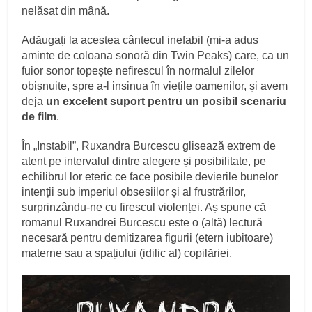
nelăsat din mână.
Adăugați la acestea cântecul inefabil (mi-a adus
aminte de coloana sonoră din Twin Peaks) care, ca un
fuior sonor topește nefirescul în normalul zilelor
obișnuite, spre a-l insinua în viețile oamenilor, și avem
deja
un excelent suport pentru un posibil scenariu
de film
.
În „Instabil”, Ruxandra Burcescu glisează extrem de
atent pe intervalul dintre alegere și posibilitate, pe
echilibrul lor eteric ce face posibile devierile bunelor
intenții sub imperiul obsesiilor și al frustrărilor,
surprinzându-ne cu firescul violenței. Aș spune că
romanul Ruxandrei Burcescu este o (altă) lectură
necesară pentru demitizarea figurii (etern iubitoare)
materne sau a spațiului (idilic al) copilăriei.