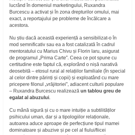
lucrând în domeniul marketingului, Ruxandra
Burcescu a activat și în zona drepturilor omului, mai
exact, a reportajului pe probleme de încălcare a
acestora.
Nu știu dacă această experiență a sensibilizat-o în
mod semnificativ sau ea a fost catalizată în cadrul
mentoratului cu Marius Chivu și Florin Iaru, asigurat
de programul „Prima Carte”. Ceea ce pot spune cu
certitudine este faptul că, explorând o nișă narativă
deosebită – etosul rural al relațiilor familiale (în special
al celor dintre părinți și copii) și exploatând cu mare
pricepere filonul „vrăjitoriei”, adiacent culturii populare
– Ruxandra Burcescu realizează
un tablou greu de
egalat al abuzului
.
Cu mână sigură și cu o mare intuiție a subtilităților
psihicului uman, dar și a tipologiilor relaționale,
autoarea aduce aproape de perfecțiune tipul mamei
dominatoare și abuzive și pe cel al fiului/fiicei