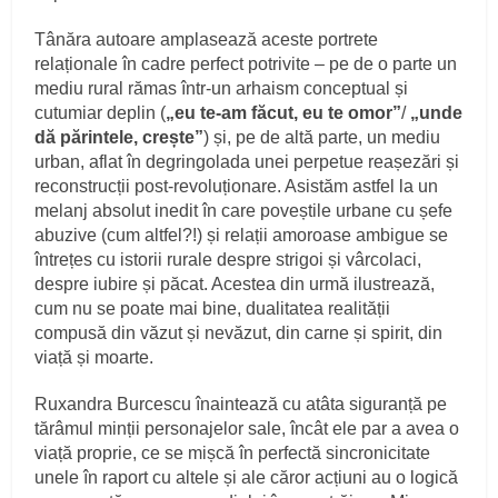
Tânăra autoare amplasează aceste portrete
relaționale în cadre perfect potrivite – pe de o parte un
mediu rural rămas într-un arhaism conceptual și
cutumiar deplin (
„eu te-am făcut, eu te omor”
/
„unde
dă părintele, crește”
) și, pe de altă parte, un mediu
urban, aflat în degringolada unei perpetue reașezări și
reconstrucții post-revoluționare. Asistăm astfel la un
melanj absolut inedit în care poveștile urbane cu șefe
abuzive (cum altfel?!) și relații amoroase ambigue se
întrețes cu istorii rurale despre strigoi și vârcolaci,
despre iubire și păcat. Acestea din urmă ilustrează,
cum nu se poate mai bine, dualitatea realității
compusă din văzut și nevăzut, din carne și spirit, din
viață și moarte.
Ruxandra Burcescu înaintează cu atâta siguranță pe
tărâmul minții personajelor sale, încât ele par a avea o
viață proprie, ce se mișcă în perfectă sincronicitate
unele în raport cu altele și ale căror acțiuni au o logică