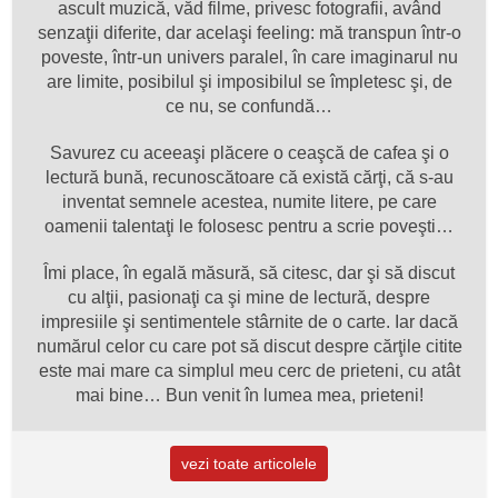
ascult muzică, văd filme, privesc fotografii, având
senzaţii diferite, dar acelaşi feeling: mă transpun într-o
poveste, într-un univers paralel, în care imaginarul nu
are limite, posibilul şi imposibilul se împletesc şi, de
ce nu, se confundă…
Savurez cu aceeaşi plăcere o ceaşcă de cafea şi o
lectură bună, recunoscătoare că există cărţi, că s-au
inventat semnele acestea, numite litere, pe care
oamenii talentaţi le folosesc pentru a scrie poveşti…
Îmi place, în egală măsură, să citesc, dar şi să discut
cu alţii, pasionaţi ca şi mine de lectură, despre
impresiile şi sentimentele stârnite de o carte. Iar dacă
numărul celor cu care pot să discut despre cărţile citite
este mai mare ca simplul meu cerc de prieteni, cu atât
mai bine… Bun venit în lumea mea, prieteni!
vezi toate articolele