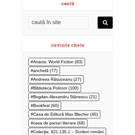
caută
cuvinte cheie
Anansi. World Fiction
(83)
anchetă
(77)
Andreea Răsuceanu
(27)
Biblioteca Polirom
(100)
Bogdan-Alexandru Stănescu
(21)
Bookfest
(60)
Casa de Editură Max Blecher
(45)
casa de pariuri literare
(68)
Colecţia: 821.135.1 – Scriitori români