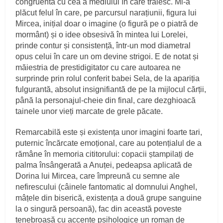
congruentă cu cea a mediului în care trăiesc. Mi-a
plăcut felul în care, pe parcursul narațiunii, figura lui
Mircea, inițial doar o imagine (o figură pe o piatră de
mormânt) și o idee obsesivă în mintea lui Lorelei,
prinde contur și consistență, într-un mod diametral
opus celui în care un om devine strigoi. E de notat și
măiestria de prestidigitator cu care autoarea ne
surprinde prin rolul conferit babei Sela, de la apariția
fulgurantă, absolut insignifiantă de pe la mijlocul cărții,
până la personajul-cheie din final, care dezghioacă
tainele unor vieți marcate de grele păcate.
Remarcabilă este și existența unor imagini foarte tari,
puternic încărcate emoțional, care au potențialul de a
rămâne în memoria cititorului: copacii ștampilați de
palma însângerată a Anuței, pedeapsa aplicată de
Dorina lui Mircea, care împreună cu semne ale
nefirescului (câinele fantomatic al domnului Anghel,
mâțele din biserică, existența a două grupe sanguine
la o singură persoană), fac din această poveste
tenebroasă cu accente psihologice un roman de