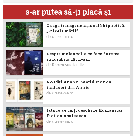
s-ar putea să-ţi placă şi
O saga transgenerațională hipnotică:
„Fiicele mării”...
de
citeste-ma.ro
Despre melancolia ce face durerea
îndurabilă: „Și n-ai...
de
Romeo Aurelian Ilie
Noutăţi Anansi. World Fiction:
traduceri din Annie...
de
citeste-ma.ro
Iată cu ce cărţi deschide Humanitas
Fiction noul sezon...
de
citeste-ma.ro