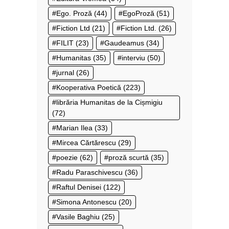
Ego. Proză
(44)
EgoProză
(51)
Fiction Ltd
(21)
Fiction Ltd.
(26)
FILIT
(23)
Gaudeamus
(34)
Humanitas
(35)
interviu
(50)
jurnal
(26)
Kooperativa Poetică
(223)
librăria Humanitas de la Cișmigiu
(72)
Marian Ilea
(33)
Mircea Cărtărescu
(29)
poezie
(62)
proză scurtă
(35)
Radu Paraschivescu
(36)
Raftul Denisei
(122)
Simona Antonescu
(20)
Vasile Baghiu
(25)