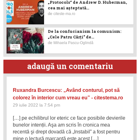
„Protocols“ de Andrew D. Huberman,
cea mai așteptată...
de
citeste-ma.ro
De la confucianism la comunism:
„Cele Patru Cărți” de...
de
Mihaela Pascu-Oglindă
adaugă un comentariu
Ruxandra Burcescu: „Având conturul, pot să
colorez în interior cum vreau eu” - citestema.ro
29 iulie 2022 la 7:54 pm
[…] pe echilibrul lor eteric ce face posibile devierile
bunelor intenții. Aşa am scris în cronica mea
recentă şi drept dovadă că „Instabil” a fost pentru
mine o lectură marcantă este acest […]