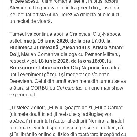
mizele acestui ultim roman al seriei. În plus, actorul
Alexandru Unguru va citi un fragment din „Tristețea
Zeilor”, iar artista Alina Horez va delecta publicul cu
un recital de vioară.
Turneul va continua apoi la Craiova și Cluj-Napoca,
astfel:
marți, 16 iunie 2026, de la ora 17:00, la
Biblioteca Județeană „Alexandru și Aristia Aman”
Dolj,
Marian Coman va dialoga cu Petrișor Militaru,
respectiv
joi, 18 iunie 2026, de la ora 18:00,
la
Bookcorner Librarium din Cluj-Napoca
, în cadrul
unui eveniment găzduit și moderat de Valentin
Derevlean. Celui din urmă eveniment din turneu se va
alătura și CORBU cu
Cei care tac
, un one man show
experiențial.
„Tristețea Zeilor”, „Fluviul Șoaptelor” și „Furia Oarbă”
(ultimele două în ediții revizuite și adăugite) vor
apărea în imprintul n’autor al editurii Nemira la finalul
lunii mai și vor fi disponibile atât pe site-ul editurii, cât
și în librăriile online și fizice din toată țara începând cu