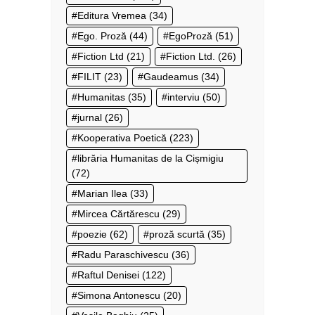
Editura Vremea
(34)
Ego. Proză
(44)
EgoProză
(51)
Fiction Ltd
(21)
Fiction Ltd.
(26)
FILIT
(23)
Gaudeamus
(34)
Humanitas
(35)
interviu
(50)
jurnal
(26)
Kooperativa Poetică
(223)
librăria Humanitas de la Cișmigiu
(72)
Marian Ilea
(33)
Mircea Cărtărescu
(29)
poezie
(62)
proză scurtă
(35)
Radu Paraschivescu
(36)
Raftul Denisei
(122)
Simona Antonescu
(20)