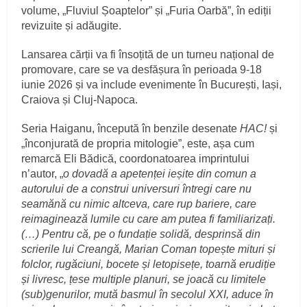
volume, „Fluviul Șoaptelor” și „Furia Oarbă”, în ediții
revizuite și adăugite.
Lansarea cărții va fi însoțită de un turneu național de
promovare, care se va desfășura în perioada 9-18
iunie 2026 și va include evenimente în București, Iași,
Craiova și Cluj-Napoca.
Seria Haiganu, începută în benzile desenate
HAC!
și
„înconjurată de propria mitologie”, este, așa cum
remarcă Eli Bădică, coordonatoarea imprintului
n’autor, „
o dovadă a apetenței ieșite din comun a
autorului de a construi universuri întregi care nu
seamănă cu nimic altceva, care rup bariere, care
reimaginează lumile cu care am putea fi familiarizați.
(…) Pentru că, pe o fundație solidă, desprinsă din
scrierile lui Creangă, Marian Coman topește mituri și
folclor, rugăciuni, bocete și letopisețe, toarnă erudiție
și livresc, țese multiple planuri, se joacă cu limitele
(sub)genurilor, mută basmul în secolul XXI, aduce în