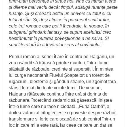
prim-plan personaje în straie noi, vine cu ritmuri alerte
și dileme mai vechi decât timpul, adaugă nuanțe peste
nuanțe. Și-și creează astfel un univers cu totul și cu
totul al său. Și, deși atipice în parcursul scriitorului,
cele trei romane care pot fi încadrate, la rigoare, în
subgenul grimdark fantasy, se supun aceluiași crez
nestrămutat în puterea poveștilor de a ne salva. Și
sunt literatură în adevăratul sens al cuvântului
.”
Primul roman al seriei îl are în centru pe Haiganu, un
zeu osândit să trăiască printre muritori, într-o lume
sfâșiată de războaie, credințe și superstiții. În mintea
lui curge necontenit Fluviul Șoaptelor: un torent de
rugăciuni, blesteme și gânduri străine, un zgomot fără
sfârșit format din toate vocile lumii. De veacuri,
Haiganu rătăcește continuu între ură și dorința de
răzbunare, încercând zadarnic să găsească liniștea
într-o lume care nu tace niciodată. „Furia Oarbă”, al
doilea volum al trilogiei, este o poveste despre război,
transformare și forțe care scapă de sub control într-un
loc în care mila este rară, iar ceea ce pare un dar se