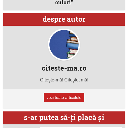
culori”
despre autor
citeste-ma.ro
Citeşte-mă! Citeşte, mă!
vezi toate articolele
s-ar putea să-ţi placă şi