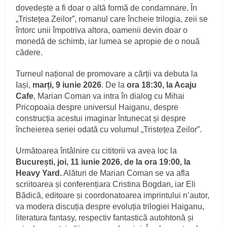
dovedește a fi doar o altă formă de condamnare. În
„Tristețea Zeilor”, romanul care încheie trilogia, zeii se
întorc unii împotriva altora, oamenii devin doar o
monedă de schimb, iar lumea se apropie de o nouă
cădere.
Turneul național de promovare a cărții va debuta la
Iași,
marți, 9 iunie 2026
. De la
ora 18:30, la Acaju
Cafe
, Marian Coman va intra în dialog cu Mihai
Pricopoaia despre universul Haiganu, despre
construcția acestui imaginar întunecat și despre
încheierea seriei odată cu volumul „Tristețea Zeilor”.
Următoarea întâlnire cu cititorii va avea loc la
București, joi, 11 iunie 2026, de la ora 19:00, la
Heavy Yard.
Alături de Marian Coman se va afla
scriitoarea și conferențiara Cristina Bogdan, iar Eli
Bădică, editoare și coordonatoarea imprintului n’autor,
va modera discuția despre evoluția trilogiei Haiganu,
literatura fantasy, respectiv fantastică autohtonă și