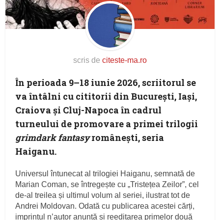
scris de
citeste-ma.ro
În perioada 9–18 iunie 2026, scriitorul se
va întâlni cu cititorii din București, Iași,
Craiova și Cluj-Napoca în cadrul
turneului de promovare a primei trilogii
grimdark fantasy
românești, seria
Haiganu.
Universul întunecat al trilogiei Haiganu, semnată de
Marian Coman, se întregește cu „Tristețea Zeilor”, cel
de-al treilea și ultimul volum al seriei, ilustrat tot de
Andrei Moldovan. Odată cu publicarea acestei cărți,
imprintul n’autor anunță și reeditarea primelor două