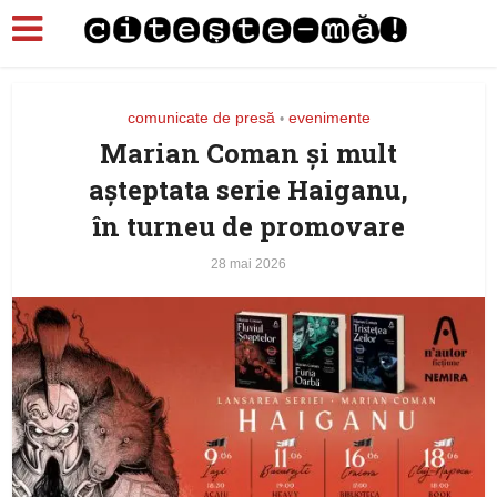
comunicate de presă
evenimente
•
Marian Coman și mult
așteptata serie Haiganu,
în turneu de promovare
28 mai 2026