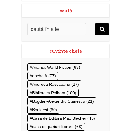
caută
cuvinte cheie
Anansi. World Fiction
(83)
anchetă
(77)
Andreea Răsuceanu
(27)
Biblioteca Polirom
(100)
Bogdan-Alexandru Stănescu
(21)
Bookfest
(60)
Casa de Editură Max Blecher
(45)
casa de pariuri literare
(68)