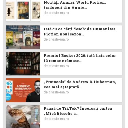
Noutăţi Anansi. World Fiction:
traduceri din Annie...
de
citeste-ma.ro
Iată cu ce cărţi deschide Humanitas
Fiction noul sezon...
de
citeste-ma.ro
Premiul Booker 2026: iată lista celor
13 romane rămase...
de
citeste-ma.ro
„Protocols“ de Andrew D. Huberman,
cea mai așteptată...
de
citeste-ma.ro
Pauză de TikTok? Încercaţi cartea
„Mică filosofie a...
de
citeste-ma.ro