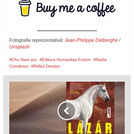
Fotografie reprezentativă:
Jean-Philippe Delberghe
/
Unsplash
Cho Nam-joo
Editura Humanitas Fiction
Nadia
Comăneci
Raftul Denisei