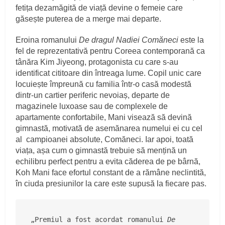
fetița dezamăgită de viață devine o femeie care
găsește puterea de a merge mai departe.
Eroina romanului
De dragul Nadiei Comăneci
este la
fel de reprezentativă pentru Coreea contemporană ca
tânăra Kim Jiyeong, protagonista cu care s-au
identificat cititoare din întreaga lume. Copil unic care
locuiește împreună cu familia într-o casă modestă
dintr-un cartier periferic nevoiaș, departe de
magazinele luxoase sau de complexele de
apartamente confortabile, Mani visează să devină
gimnastă, motivată de asemănarea numelui ei cu cel
al campioanei absolute, Comăneci. Iar apoi, toată
viața, așa cum o gimnastă trebuie să mențină un
echilibru perfect pentru a evita căderea de pe bârnă,
Koh Mani face efortul constant de a rămâne neclintită,
în ciuda presiunilor la care este supusă la fiecare pas.
„Premiul a fost acordat romanului 
De 