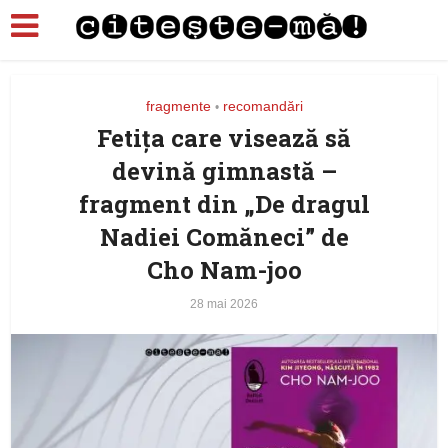
fragmente
recomandări
•
Fetiţa care visează să
devină gimnastă –
fragment din „De dragul
Nadiei Comăneci” de
Cho Nam-joo
28 mai 2026