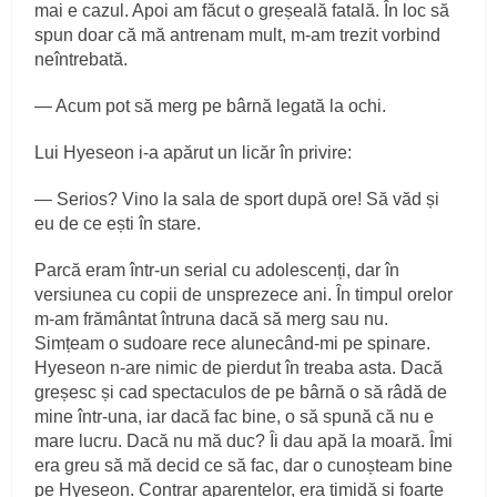
mai e cazul. Apoi am făcut o greșeală fatală. În loc să
spun doar că mă antrenam mult, m-am trezit vorbind
neîntrebată.
— Acum pot să merg pe bârnă legată la ochi.
Lui Hyeseon i-a apărut un licăr în privire:
— Serios? Vino la sala de sport după ore! Să văd și
eu de ce ești în stare.
Parcă eram într-un serial cu adolescenți, dar în
versiunea cu copii de unsprezece ani. În timpul orelor
m-am frământat întruna dacă să merg sau nu.
Simțeam o sudoare rece alunecând-mi pe spinare.
Hyeseon n-are nimic de pierdut în treaba asta. Dacă
greșesc și cad spectaculos de pe bârnă o să râdă de
mine într-una, iar dacă fac bine, o să spună că nu e
mare lucru. Dacă nu mă duc? Îi dau apă la moară. Îmi
era greu să mă decid ce să fac, dar o cunoșteam bine
pe Hyeseon. Contrar aparențelor, era timidă și foarte