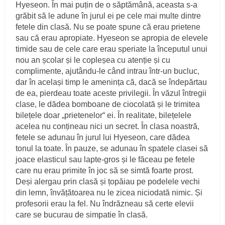
Hyeseon. În mai puțin de o săptămână, aceasta s-a
grăbit să le adune în jurul ei pe cele mai multe dintre
fetele din clasă. Nu se poate spune că erau prietene
sau că erau apropiate. Hyeseon se apropia de elevele
timide sau de cele care erau speriate la începutul unui
nou an școlar și le copleșea cu atenție și cu
complimente, ajutându-le când intrau într-un bucluc,
dar în același timp le amenința că, dacă se îndepărtau
de ea, pierdeau toate aceste privilegii. În văzul întregii
clase, le dădea bomboane de ciocolată și le trimitea
bilețele doar „prietenelor“ ei. În realitate, bilețelele
acelea nu conțineau nici un secret. În clasa noastră,
fetele se adunau în jurul lui Hyeseon, care dădea
tonul la toate. În pauze, se adunau în spatele clasei să
joace elasticul sau lapte-gros și le făceau pe fetele
care nu erau primite în joc să se simtă foarte prost.
Deși alergau prin clasă și țopăiau pe podelele vechi
din lemn, învățătoarea nu le zicea niciodată nimic. Și
profesorii erau la fel. Nu îndrăzneau să certe elevii
care se bucurau de simpatie în clasă.