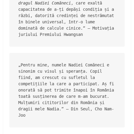
dragul Nadiei Comăneci
, care exaltă 
capacitatea de a-ți depăși condiția și a 
răzbi, datorită credinței de nestrămutat 
în binele universal, într-o lume 
dominată de calcule cinice.“ — Motivația 
juriului Premiului Hwangsan 
„Pentru mine, numele Nadiei Comăneci e 
sinonim cu visul și speranța. Copil 
fiind, am crescut cu sufletul la 
competițiile la care a participat. Aș fi 
onorată să pot trimite înapoi în România 
toată susținerea de care m-am bucurat. 
Mulțumiri cititorilor din România și 
dragii mele Nadia.“ — Din Seul, Cho Nam-
Joo