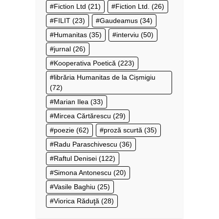
Fiction Ltd
(21)
Fiction Ltd.
(26)
FILIT
(23)
Gaudeamus
(34)
Humanitas
(35)
interviu
(50)
jurnal
(26)
Kooperativa Poetică
(223)
librăria Humanitas de la Cișmigiu
(72)
Marian Ilea
(33)
Mircea Cărtărescu
(29)
poezie
(62)
proză scurtă
(35)
Radu Paraschivescu
(36)
Raftul Denisei
(122)
Simona Antonescu
(20)
Vasile Baghiu
(25)
Viorica Răduţă
(28)