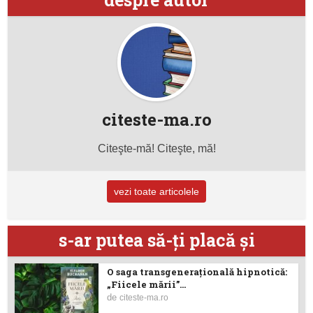
citeste-ma.ro
Citeşte-mă! Citeşte, mă!
vezi toate articolele
s-ar putea să-ţi placă şi
O saga transgenerațională hipnotică:
„Fiicele mării”...
de
citeste-ma.ro