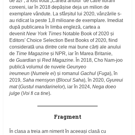
de azi“, a fost votat „Cartea anului“ de către librarii
coreeni, iar în 2018 depășise deja un milion de
exemplare vândute. La sfârșitul lui 2020, vânzările s-
au ridicat la peste 1,8 milioane de exemplare. Imediat
după publicarea în limba engleză, cartea a
devenit
New York Times
Notable Book of 2020 și
Editors’ Choice Selection Best Books of 2020, fiind
considerată una dintre cele mai bune cărți ale anului
de
Time Magazine
și NPR, iar în Marea Britanie,
de
Guardian
și
Red Magazine
. În 2018, Cho Nam-joo
publică volumul de nuvele
Geunyeo
ireumeun
(
Numele ei
) și romanul
Gachul
(
Fuga
), în
2019,
Saha mensyon
(
Blocul Saha
), în 2020,
Gyureui
mat
(
Gustul mandarinelor
), iar în 2024,
Nega doeo
julge
(
Voi fi ca tine
).
Fragment
În clasa a treia am nimerit în aceeași clasă cu