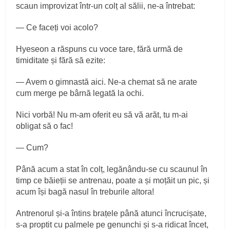
scaun improvizat într-un colț al sălii, ne-a întrebat:
— Ce faceți voi acolo?
Hyeseon a răspuns cu voce tare, fără urmă de
timiditate și fără să ezite:
— Avem o gimnastă aici. Ne-a chemat să ne arate
cum merge pe bârnă legată la ochi.
Nici vorbă! Nu m-am oferit eu să vă arăt, tu m-ai
obligat să o fac!
— Cum?
Până acum a stat în colț, legănându-se cu scaunul în
timp ce băieții se antrenau, poate a și moțăit un pic, și
acum își bagă nasul în treburile altora!
Antrenorul și-a întins brațele până atunci încrucișate,
s-a proptit cu palmele pe genunchi și s-a ridicat încet,