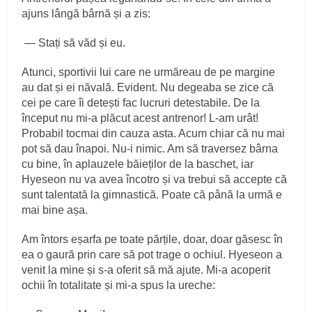
ajuns lângă bârnă și a zis:
— Stați să văd și eu.
Atunci, sportivii lui care ne urmăreau de pe margine
au dat și ei năvală. Evident. Nu degeaba se zice că
cei pe care îi detești fac lucruri detestabile. De la
început nu mi-a plăcut acest antrenor! L-am urât!
Probabil tocmai din cauza asta. Acum chiar că nu mai
pot să dau înapoi. Nu-i nimic. Am să traversez bârna
cu bine, în aplauzele băieților de la baschet, iar
Hyeseon nu va avea încotro și va trebui să accepte că
sunt talentată la gimnastică. Poate că până la urmă e
mai bine așa.
Am întors eșarfa pe toate părțile, doar, doar găsesc în
ea o gaură prin care să pot trage o ochiul. Hyeseon a
venit la mine și s-a oferit să mă ajute. Mi-a acoperit
ochii în totalitate și mi-a spus la ureche: