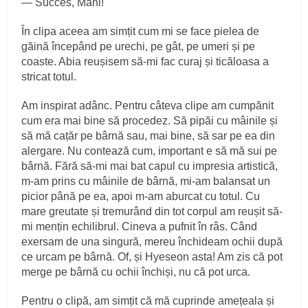
— Succes, Mani!
În clipa aceea am simțit cum mi se face pielea de
găină începând pe urechi, pe gât, pe umeri și pe
coaste. Abia reușisem să-mi fac curaj și ticăloasa a
stricat totul.
Am inspirat adânc. Pentru câteva clipe am cumpănit
cum era mai bine să procedez. Să pipăi cu mâinile și
să mă cațăr pe bârnă sau, mai bine, să sar pe ea din
alergare. Nu contează cum, important e să mă sui pe
bârnă. Fără să-mi mai bat capul cu impresia artistică,
m-am prins cu mâinile de bârnă, mi-am balansat un
picior până pe ea, apoi m-am aburcat cu totul. Cu
mare greutate și tremurând din tot corpul am reușit să-
mi mențin echilibrul. Cineva a pufnit în râs. Când
exersam de una singură, mereu închideam ochii după
ce urcam pe bârnă. Of, și Hyeseon asta! Am zis că pot
merge pe bârnă cu ochii închiși, nu că pot urca.
Pentru o clipă, am simțit că mă cuprinde amețeala și