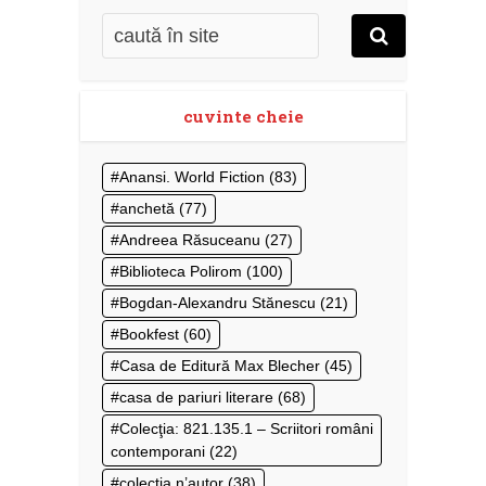
cuvinte cheie
Anansi. World Fiction
(83)
anchetă
(77)
Andreea Răsuceanu
(27)
Biblioteca Polirom
(100)
Bogdan-Alexandru Stănescu
(21)
Bookfest
(60)
Casa de Editură Max Blecher
(45)
casa de pariuri literare
(68)
Colecţia: 821.135.1 – Scriitori români
contemporani
(22)
colecţia n’autor
(38)