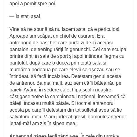
apoi a pornit spre noi.
— Ia stați așa!
Vine să ne spună să nu facem asta, că e periculos!
Aproape am scăpat un chiot de ușurare. Era
antrenorul de baschet care purta zi de zi aceiași
pantaloni de trening răriți în genunchi. Cel care scuipa
printre dinți în sala de sport și apoi întindea flegma cu
pantoful, după care o ducea prin toată sala și
murdărea podeaua pe care elevii se așezau sau se
întindeau să facă încălzirea. Detestam genul acesta
de antrenor. Ba mai mult, auzisem că îi bătea rău pe
băieți. Având în vedere că echipa școlii noastre
câștigase trofee la campionatul național, înseamnă că
băieții încasau multă bătaie. Și tocmai antrenorul
acesta pe care îl detestam din tot sufletul avea să fie
salvatorul meu. V-am judecat greșit, domnule antrenor.
Iertați-mă! am zis în sinea mea.
Antrenorul pășea legănându-se. În cele din urmă a