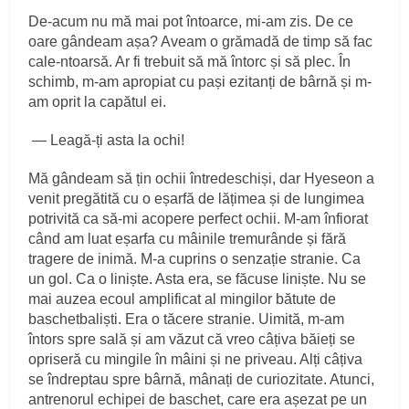
De-acum nu mă mai pot întoarce, mi-am zis. De ce
oare gândeam așa? Aveam o grămadă de timp să fac
cale-ntoarsă. Ar fi trebuit să mă întorc și să plec. În
schimb, m-am apropiat cu pași ezitanți de bârnă și m-
am oprit la capătul ei.
— Leagă-ți asta la ochi!
Mă gândeam să țin ochii întredeschiși, dar Hyeseon a
venit pregătită cu o eșarfă de lățimea și de lungimea
potrivită ca să-mi acopere perfect ochii. M-am înfiorat
când am luat eșarfa cu mâinile tremurânde și fără
tragere de inimă. M-a cuprins o senzație stranie. Ca
un gol. Ca o liniște. Asta era, se făcuse liniște. Nu se
mai auzea ecoul amplificat al mingilor bătute de
baschetbaliști. Era o tăcere stranie. Uimită, m-am
întors spre sală și am văzut că vreo câțiva băieți se
opriseră cu mingile în mâini și ne priveau. Alți câțiva
se îndreptau spre bârnă, mânați de curiozitate. Atunci,
antrenorul echipei de baschet, care era așezat pe un