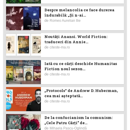
Despre melancolia ce face durerea
îndurabilă: „Și n-ai...
de
Romeo Aurelian Ilie
Noutăţi Anansi. World Fiction:
traduceri din Annie...
de
citeste-ma.ro
Iată cu ce cărţi deschide Humanitas
Fiction noul sezon...
de
citeste-ma.ro
„Protocols“ de Andrew D. Huberman,
cea mai așteptată...
de
citeste-ma.ro
De la confucianism la comunism:
„Cele Patru Cărți” de...
de
Mihaela Pascu-Oglindă