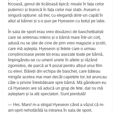
fricoasă, genul de ticăloasă tipică: moale în fața celor
puternici și tiranică în fața celor mai slabi. Aveam o
singură opțiune: să trec cu eleganță dintr-un capăt în
altul al bârnei și s-o pun pe Hyeseon cu botul pe labe.
În sala de sport erau vreo douăzeci de baschetbaliști
care se antrenau intens și o bârnă mare într-un colț,
adusă nu se știe de cine de prin vreo magazie a școlii,
care mă aștepta. Hyeseon și fetele care o urmau
conștiincioase peste tot erau așezate toate pe bârnă,
împingându-se cu umerii unele în altele și râzând
zgomotos, de parcă ar fi pozat pentru afișul unui film
cu elevi. Băieții din echipa de baschet, care băteau
mingile acelea mai mari decât capetele lor, tot aruncau
câte o privire întrebătoare spre bârnă. Mă gândeam eu
că Hyeseon are să aducă un grup de fete, dar nu mă
așteptam și la alți spectatori. Sunt pierdută!
— Hei, Mani! m-a strigat Hyeseon când a văzut că m-
am oprit nehotărâtă la intrarea în sala de sport.