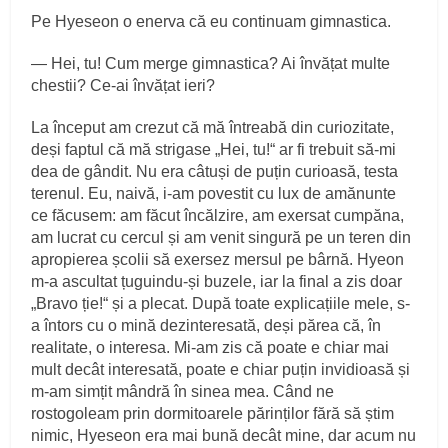
Pe Hyeseon o enerva că eu continuam gimnastica.
— Hei, tu! Cum merge gimnastica? Ai învățat multe
chestii? Ce-ai învățat ieri?
La început am crezut că mă întreabă din curiozitate,
deși faptul că mă strigase „Hei, tu!“ ar fi trebuit să-mi
dea de gândit. Nu era câtuși de puțin curioasă, testa
terenul. Eu, naivă, i-am povestit cu lux de amănunte
ce făcusem: am făcut încălzire, am exersat cumpăna,
am lucrat cu cercul și am venit singură pe un teren din
apropierea școlii să exersez mersul pe bârnă. Hyeon
m-a ascultat țuguindu-și buzele, iar la final a zis doar
„Bravo ție!“ și a plecat. După toate explicațiile mele, s-
a întors cu o mină dezinteresată, deși părea că, în
realitate, o interesa. Mi-am zis că poate e chiar mai
mult decât interesată, poate e chiar puțin invidioasă și
m-am simțit mândră în sinea mea. Când ne
rostogoleam prin dormitoarele părinților fără să știm
nimic, Hyeseon era mai bună decât mine, dar acum nu