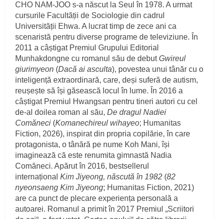
CHO NAM-JOO s-a născut la Seul în 1978. A urmat
cursurile Facultății de Sociologie din cadrul
Universității Ehwa. A lucrat timp de zece ani ca
scenaristă pentru diverse programe de televiziune. În
2011 a câștigat Premiul Grupului Editorial
Munhakdongne cu romanul său de debut
Gwireul
giurimyeon
(
Dacă ai asculta
), povestea unui tânăr cu o
inteligență extraordinară, care, deși suferă de autism,
reușește să își găsească locul în lume. În 2016 a
câștigat Premiul Hwangsan pentru tineri autori cu cel
de-al doilea roman al său,
De dragul Nadiei
Comăneci
(
Komanechireul wihayeo
; Humanitas
Fiction, 2026), inspirat din propria copilărie, în care
protagonista, o tânără pe nume Koh Mani, își
imaginează că este renumita gimnastă Nadia
Comăneci. Apărut în 2016, bestsellerul
internațional
Kim Jiyeong, născută în 1982
(
82
nyeonsaeng Kim Jiyeong
; Humanitas Fiction, 2021)
are ca punct de plecare experiența personală a
autoarei. Romanul a primit în 2017 Premiul „Scriitori