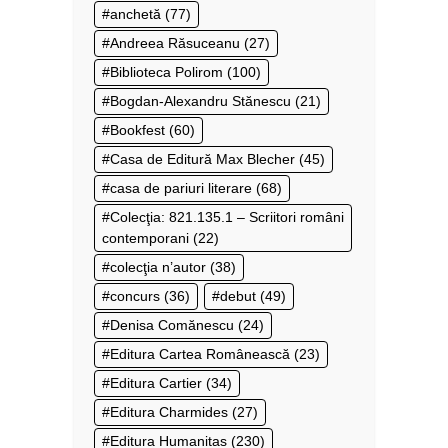
anchetă
(77)
Andreea Răsuceanu
(27)
Biblioteca Polirom
(100)
Bogdan-Alexandru Stănescu
(21)
Bookfest
(60)
Casa de Editură Max Blecher
(45)
casa de pariuri literare
(68)
Colecţia: 821.135.1 – Scriitori români
contemporani
(22)
colecţia n’autor
(38)
concurs
(36)
debut
(49)
Denisa Comănescu
(24)
Editura Cartea Românească
(23)
Editura Cartier
(34)
Editura Charmides
(27)
Editura Humanitas
(230)