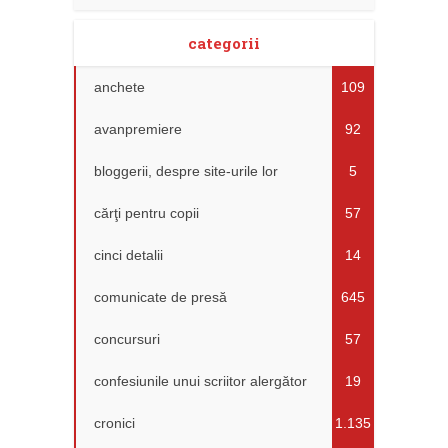
categorii
anchete
109
avanpremiere
92
bloggerii, despre site-urile lor
5
cărţi pentru copii
57
cinci detalii
14
comunicate de presă
645
concursuri
57
confesiunile unui scriitor alergător
19
cronici
1.135