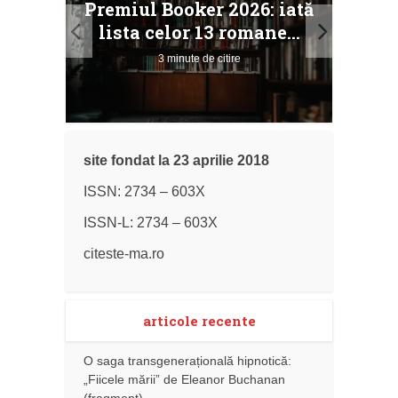
Premiul Booker 2026: iată
ile
Buc
lista celor 13 romane...
3 minute de citire
site fondat la 23 aprilie 2018
ISSN: 2734 – 603X
ISSN-L: 2734 – 603X
citeste-ma.ro
articole recente
O saga transgenerațională hipnotică:
„Fiicele mării” de Eleanor Buchanan
(fragment)