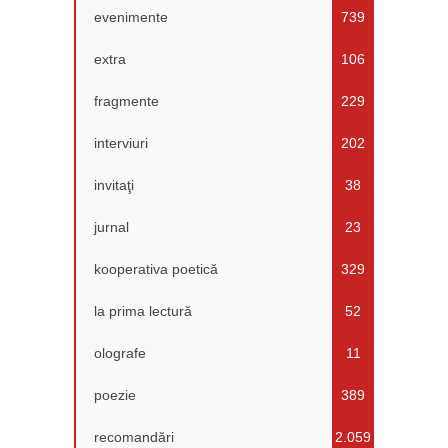
evenimente
739
extra
106
fragmente
229
interviuri
202
invitaţi
38
jurnal
23
kooperativa poetică
329
la prima lectură
52
olografe
11
poezie
389
recomandări
2.059