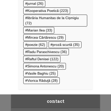
jurnal
(26)
Kooperativa Poetică
(223)
librăria Humanitas de la Cișmigiu
(72)
Marian Ilea
(33)
Mircea Cărtărescu
(29)
poezie
(62)
proză scurtă
(35)
Radu Paraschivescu
(36)
Raftul Denisei
(122)
Simona Antonescu
(20)
Vasile Baghiu
(25)
Viorica Răduţă
(28)
contact