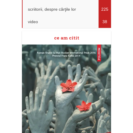
scriitorii, despre cărţile lor
225
video
38
ce am citit