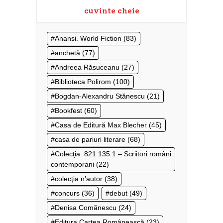
cuvinte cheie
Anansi. World Fiction
(83)
anchetă
(77)
Andreea Răsuceanu
(27)
Biblioteca Polirom
(100)
Bogdan-Alexandru Stănescu
(21)
Bookfest
(60)
Casa de Editură Max Blecher
(45)
casa de pariuri literare
(68)
Colecţia: 821.135.1 – Scriitori români
contemporani
(22)
colecţia n’autor
(38)
concurs
(36)
debut
(49)
Denisa Comănescu
(24)
Editura Cartea Românească
(23)