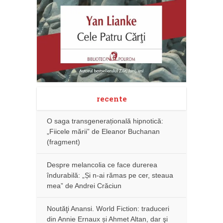
recente
O saga transgenerațională hipnotică:
„Fiicele mării” de Eleanor Buchanan
(fragment)
Despre melancolia ce face durerea
îndurabilă: „Și n-ai rămas pe cer, steaua
mea” de Andrei Crăciun
Noutăţi Anansi. World Fiction: traduceri
din Annie Ernaux și Ahmet Altan, dar şi