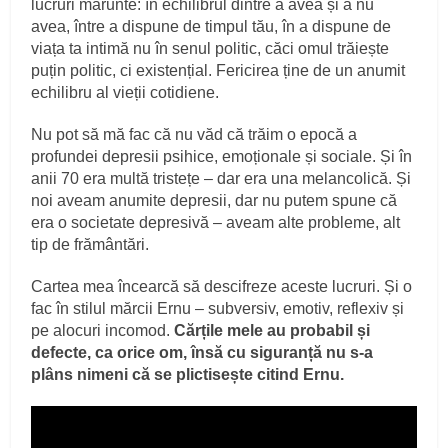
lucruri mărunte: în echilibrul dintre a avea și a nu
avea, între a dispune de timpul tău, în a dispune de
viața ta intimă nu în senul politic, căci omul trăiește
puțin politic, ci existențial. Fericirea ține de un anumit
echilibru al vieții cotidiene.
Nu pot să mă fac că nu văd că trăim o epocă a
profundei depresii psihice, emoționale și sociale. Și în
anii 70 era multă tristețe – dar era una melancolică. Și
noi aveam anumite depresii, dar nu putem spune că
era o societate depresivă – aveam alte probleme, alt
tip de frământări.
Cartea mea încearcă să descifreze aceste lucruri. Și o
fac în stilul mărcii Ernu – subversiv, emotiv, reflexiv și
pe alocuri incomod.
Cărțile mele au probabil și
defecte, ca orice om, însă cu siguranță nu s-a
plâns nimeni că se plictisește citind Ernu.