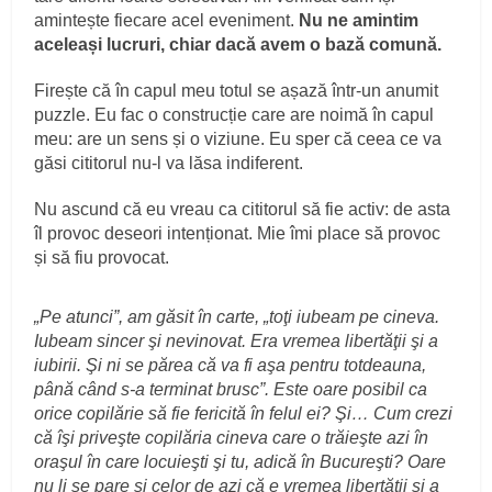
amintește fiecare acel eveniment.
Nu ne amintim
aceleași lucruri, chiar dacă avem o bază comună.
Firește că în capul meu totul se așază într-un anumit
puzzle. Eu fac o construcție care are noimă în capul
meu: are un sens și o viziune. Eu sper că ceea ce va
găsi cititorul nu-l va lăsa indiferent.
Nu ascund că eu vreau ca cititorul să fie activ: de asta
îl provoc deseori intenționat. Mie îmi place să provoc
și să fiu provocat.
„Pe atunci”, am găsit în carte, „toţi iubeam pe cineva.
Iubeam sincer şi nevinovat. Era vremea libertăţii şi a
iubirii. Şi ni se părea că va fi aşa pentru totdeauna,
până când s-a terminat brusc”. Este oare posibil ca
orice copilărie să fie fericită în felul ei? Şi… Cum crezi
că îşi priveşte copilăria cineva care o trăieşte azi în
oraşul în care locuieşti şi tu, adică în Bucureşti? Oare
nu li se pare şi celor de azi că e vremea libertăţii şi a