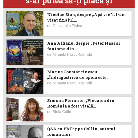
s-ar putea să-ţi placă şi
Nicolae Stan, despre „Apă vie”: „I-am
visat finalul...
de
Constantin Piştea
Ana Alfianu, despre „Peter Haas și
fantoma din...
de
Mihaela Pascu-Oglindă
Marius Constantinescu:
„Îndrăgostirea de operă este...
de
Mihaela Pascu-Oglindă
Simona Ferrante: „Plecarea din
România a fost vitală...
de
Stela Călin
Q&A cu Philippe Collin, autorul
romanului...