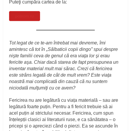
Puteţi cumpăra cartea de la:
polirom.ro
Tot legat de ce te-am întrebat mai devreme, îmi
amintesc că tot în „Sălbaticii copii dingo” spui despre
nişte familii ceva de genul că era viaţa lor şi erau
fericite aşa. Chiar dacă starea de fapt presupunea un
inventar material mult mai sărac. Crezi că fericirea
este strâns legată de cât de mult vrem? Este viaţa
noastră mai complicată din cauză că nu suntem
niciodată mulţumiţi cu ce avem?
Fericirea nu are legătură cu viața materială – sau are
legătură foarte puțin. Pentru a fi fericit trebuie să ai
acel puțin al strictului necesar. Fericirea, cum spun
înțelepții clasici ai literaturii ruse, e ca sănătatea – o
pricepi și o apreciezi când o pierzi. Ea se ascunde în