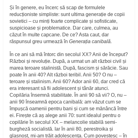
Și în genere, eu încerc să scap de formulele
reducționiste simpliste: sunt ultima generație de copii
sovietici – cu minți foarte complicate și sofisticate,
suspicioase și problematice. Dar care, culmea, au
căzut în multe capcane. De ce? Asta caut, dar
răspunsul greu urmează în
Generația canibală.
În ce ani să mă întorc din secolul XX? Anii de început?
Război și revoluție. După, a urmat un alt război civil și
marea teroare stalinistă. După, fascism și sărăcie. Sau
poate în anii 40? Alt război teribil. Anii 50? O nu –
teroare și stalinism. Anii 60? Ador anii 60, dar cred că
era interesant să fii adolescent și tânăr atunci.
Copilăria însemnă stabilitate. În anii 90 să vii? O, nu –
anii 90 înseamnă epoca canibală: am văzut cum se
împușcă oamenii pentru bani și cum se mănâncă între
ei. Firește că aș alege anii 70: sunt idealul pentru o
copilărie în secolul XX – melancolie stabilă semi-
burgheză socialistă. Iar în anii 80, perestroika și
glasnost, mi-am trăit adolescența. Cum povestesc – în