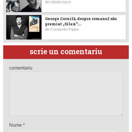
de
citeste-ma.ro
George Cornilă, despre romanul său
premiat „Silex”:...
de
Constantin Piştea
scrie un comentariu
comentariu
Nume
*