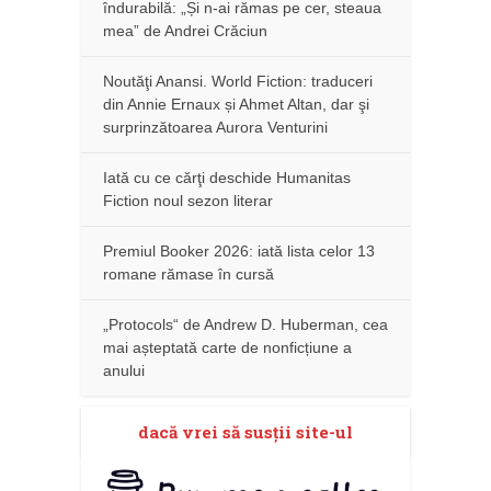
îndurabilă: „Și n-ai rămas pe cer, steaua
mea” de Andrei Crăciun
Noutăţi Anansi. World Fiction: traduceri
din Annie Ernaux și Ahmet Altan, dar şi
surprinzătoarea Aurora Venturini
Iată cu ce cărţi deschide Humanitas
Fiction noul sezon literar
Premiul Booker 2026: iată lista celor 13
romane rămase în cursă
„Protocols“ de Andrew D. Huberman, cea
mai așteptată carte de nonficțiune a
anului
dacă vrei să susţii site-ul