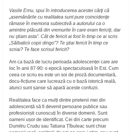
Vasile Ernu, spui în introducerea acestei cărţi că
„asemănările cu realitatea sunt pure coincidenţe
rămase în memoria subiectivă a autorului ca o
amintire plăcută din vremurile în care eram fericiţi, dar
nu ştiam asta”. Cât de fericit ai fost în timp ce ai scris
„Sălbaticii copii dingo”? Te ştiai fericit în timp ce
scriai? Te face scrisul fericit?
Am ca bază de lucru perioada adolescenței care are
loc în anii 87-90: o epocă spectaculoasă în Est. Cum
ceea ce scriu eu este un soi de proză documentară,
docu-ficțiune care lucrează cu o bază istorică reală,
atunci sunt șanse să apară aceste confuzii.
Realitatea face ca mulți dintre prietenii mei din
adolescență să fi devenit persoane publice sau
profesioniști cunoscuți în diverse domenii. Sunt
oameni ușor de identificat. Cei din carte precum
Dumitru Crudu sau Tatiana Țîbuleac sunt chiar