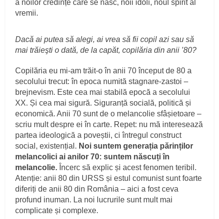
a noilor credințe care se nasc, noii idoli, noul spirit al
vremii.
Dacă ai putea să alegi, ai vrea să fii copil azi sau să
mai trăieşti o dată, de la capăt, copilăria din anii
’80?
Copilăria eu mi-am trăit-o în anii 70 început de 80 a
secolului trecut: în epoca numită stagnare-zastoi –
brejnevism. Este cea mai stabilă epocă a secolului
XX. Și cea mai sigură. Siguranță socială, politică și
economică. Anii 70 sunt de o melancolie sfâșietoare –
scriu mult despre ei în carte. Repet: nu mă interesează
partea ideologică a poveștii, ci întregul construct
social, existențial.
Noi suntem generația părinților
melancolici ai anilor 70: suntem născuți în
melancolie.
Încerc să explic și acest fenomen teribil.
Atenție: anii 80 din URSS și estul comunist sunt foarte
diferiți de anii 80 din România – aici a fost ceva
profund inuman. La noi lucrurile sunt mult mai
complicate și complexe.