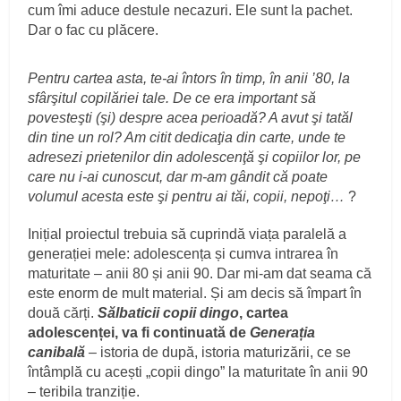
cum îmi aduce destule necazuri. Ele sunt la pachet.
Dar o fac cu plăcere.
Pentru cartea asta, te-ai întors în timp, în anii
’80, la
sfârşitul copilăriei tale. De ce era important să
povesteşti (şi) despre acea perioadă? A avut şi tatăl
din tine un rol? Am citit dedicaţia din carte, unde te
adresezi prietenilor din adolescenţă şi copiilor lor, pe
care nu i-ai cunoscut, dar m-am gândit că poate
volumul acesta este şi pentru ai tăi, copii, nepoţi…
?
Inițial proiectul trebuia să cuprindă viața paralelă a
generației mele: adolescența și cumva intrarea în
maturitate – anii 80 și anii 90. Dar mi-am dat seama că
este enorm de mult material. Și am decis să împart în
două cărți.
Sălbaticii copii dingo
, cartea
adolescenței, va fi continuată de
Generația
canibală
–
istoria de după, istoria maturizării, ce se
întâmplă cu acești „copii dingo” la maturitate în anii 90
– teribila tranziție.