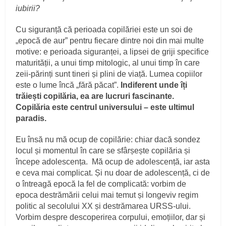
iubirii?
Cu siguranță că perioada copilăriei este un soi de
„epocă de aur” pentru fiecare dintre noi din mai multe
motive: e perioada siguranței, a lipsei de griji specifice
maturității, a unui timp mitologic, al unui timp în care
zeii-părinți sunt tineri și plini de viață. Lumea copiilor
este o lume încă „fără păcat”.
Indiferent unde îți
trăiești copilăria, ea are lucruri fascinante.
Copilăria este centrul universului – este ultimul
paradis.
Eu însă nu mă ocup de copilărie: chiar dacă sondez
locul și momentul în care se sfârșește copilăria și
începe adolescența. Mă ocup de adolescență, iar asta
e ceva mai complicat. Și nu doar de adolescență, ci de
o întreagă epocă la fel de complicată: vorbim de
epoca destrămării celui mai temut și longeviv regim
politic al secolului XX și destrămarea URSS-ului.
Vorbim despre descoperirea corpului, emoțiilor, dar și