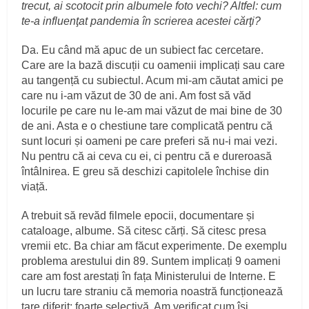
trecut, ai scotocit prin albumele foto vechi? Altfel: cum
te-a influenţat pandemia în scrierea acestei cărţi?
Da. Eu când mă apuc de un subiect fac cercetare.
Care are la bază discuții cu oamenii implicați sau care
au tangență cu subiectul. Acum mi-am căutat amici pe
care nu i-am văzut de 30 de ani. Am fost să văd
locurile pe care nu le-am mai văzut de mai bine de 30
de ani. Asta e o chestiune tare complicată pentru că
sunt locuri și oameni pe care preferi să nu-i mai vezi.
Nu pentru că ai ceva cu ei, ci pentru că e dureroasă
întâlnirea. E greu să deschizi capitolele închise din
viață.
A trebuit să revăd filmele epocii, documentare și
cataloage, albume. Să citesc cărți. Să citesc presa
vremii etc. Ba chiar am făcut experimente. De exemplu
problema arestului din 89. Suntem implicați 9 oameni
care am fost arestați în fața Ministerului de Interne. E
un lucru tare straniu că memoria noastră funcționează
tare diferit: foarte selectivă. Am verificat cum își