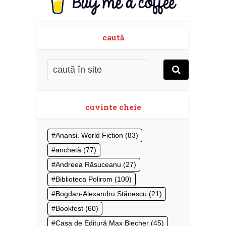
caută
cuvinte cheie
Anansi. World Fiction
(83)
anchetă
(77)
Andreea Răsuceanu
(27)
Biblioteca Polirom
(100)
Bogdan-Alexandru Stănescu
(21)
Bookfest
(60)
Casa de Editură Max Blecher
(45)