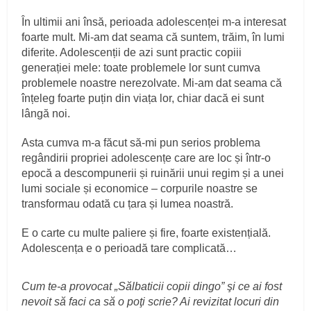
În ultimii ani însă, perioada adolescenței m-a interesat
foarte mult. Mi-am dat seama că suntem, trăim, în lumi
diferite. Adolescenții de azi sunt practic copiii
generației mele: toate problemele lor sunt cumva
problemele noastre nerezolvate. Mi-am dat seama că
înțeleg foarte puțin din viața lor, chiar dacă ei sunt
lângă noi.
Asta cumva m-a făcut să-mi pun serios problema
regândirii propriei adolescențe care are loc și într-o
epocă a descompunerii și ruinării unui regim și a unei
lumi sociale și economice – corpurile noastre se
transformau odată cu țara și lumea noastră.
E o carte cu multe paliere și fire, foarte existențială.
Adolescența e o perioadă tare complicată…
Cum te-a provocat „Sălbaticii copii dingo” şi ce ai fost
nevoit să faci ca să o poţi scrie? Ai revizitat locuri din