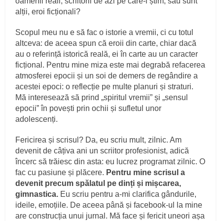
oamenii reali, scriitorii de azi pe care-i știm, sau sunt
alții, eroi ficționali?
Scopul meu nu e să fac o istorie a vremii, ci cu totul
altceva: de aceea spun că eroii din carte, chiar dacă
au o referință istorică reală, ei în carte au un caracter
ficțional. Pentru mine miza este mai degrabă refacerea
atmosferei epocii și un soi de demers de regândire a
acestei epoci: o reflecție pe multe planuri și straturi.
Mă interesează să prind „spiritul vremii” și „sensul
epocii” în povești prin ochii și sufletul unor
adolescenți.
Fericirea și scrisul? Da, eu scriu mult, zilnic. Am
devenit de câțiva ani un scriitor profesionist, adică
încerc să trăiesc din asta: eu lucrez programat zilnic. O
fac cu pasiune și plăcere.
Pentru mine scrisul a
devenit precum spălatul pe dinți și mișcarea,
gimnastica.
Eu scriu pentru a-mi clarifica gândurile,
ideile, emoțiile. De aceea până și facebook-ul la mine
are construcția unui jurnal. Mă face și fericit uneori așa