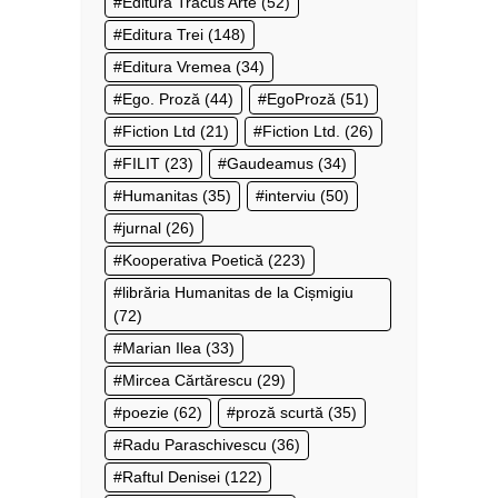
Editura Tracus Arte
(52)
Editura Trei
(148)
Editura Vremea
(34)
Ego. Proză
(44)
EgoProză
(51)
Fiction Ltd
(21)
Fiction Ltd.
(26)
FILIT
(23)
Gaudeamus
(34)
Humanitas
(35)
interviu
(50)
jurnal
(26)
Kooperativa Poetică
(223)
librăria Humanitas de la Cișmigiu
(72)
Marian Ilea
(33)
Mircea Cărtărescu
(29)
poezie
(62)
proză scurtă
(35)
Radu Paraschivescu
(36)
Raftul Denisei
(122)