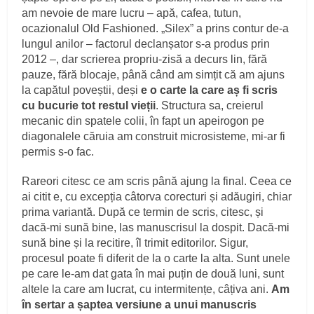
am nevoie de mare lucru – apă, cafea, tutun,
ocazionalul Old Fashioned. „Silex” a prins contur de-a
lungul anilor – factorul declanșator s-a produs prin
2012 –, dar scrierea propriu-zisă a decurs lin, fără
pauze, fără blocaje, până când am simțit că am ajuns
la capătul poveștii, deși
e o carte la care aș fi scris
cu bucurie tot restul vieții
. Structura sa, creierul
mecanic din spatele colii, în fapt un apeirogon pe
diagonalele căruia am construit microsisteme, mi-ar fi
permis s-o fac.
Rareori citesc ce am scris până ajung la final. Ceea ce
ai citit e, cu excepția câtorva corecturi și adăugiri, chiar
prima variantă. După ce termin de scris, citesc, și
dacă-mi sună bine, las manuscrisul la dospit. Dacă-mi
sună bine și la recitire, îl trimit editorilor. Sigur,
procesul poate fi diferit de la o carte la alta. Sunt unele
pe care le-am dat gata în mai puțin de două luni, sunt
altele la care am lucrat, cu intermitențe, câțiva ani.
Am
în sertar a șaptea versiune a unui manuscris