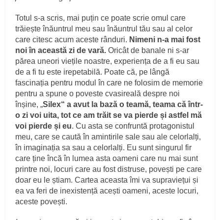
Totul s-a scris, mai puțin ce poate scrie omul care
trăiește înăuntrul meu sau înăuntrul tău sau al celor
care citesc acum aceste rânduri.
Nimeni n-a mai fost
noi în această zi de vară.
Oricât de banale ni s-ar
părea uneori viețile noastre, experiența de a fi eu sau
de a fi tu este irepetabilă. Poate că, pe lângă
fascinația pentru modul în care ne folosim de memorie
pentru a spune o poveste cvasireală despre noi
înșine, „
Silex“ a avut la bază o teamă, teama că într-
o zi voi uita, tot ce am trăit se va pierde și astfel mă
voi pierde și eu
. Cu asta se confruntă protagonistul
meu, care se caută în amintirile sale sau ale celorlalți,
în imaginația sa sau a celorlalți. Eu sunt singurul fir
care ține încă în lumea asta oameni care nu mai sunt
printre noi, locuri care au fost distruse, povești pe care
doar eu le știam. Cartea aceasta îmi va supraviețui și
ea va feri de inexistență acești oameni, aceste locuri,
aceste povești.