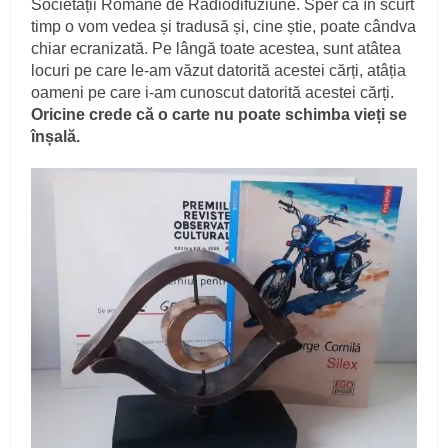
Societății Române de Radiodifuziune. Sper că în scurt
timp o vom vedea și tradusă și, cine știe, poate cândva
chiar ecranizată. Pe lângă toate acestea, sunt atâtea
locuri pe care le-am văzut datorită acestei cărți, atâția
oameni pe care i-am cunoscut datorită acestei cărți.
Oricine crede că o carte nu poate schimba vieți se
înșală.