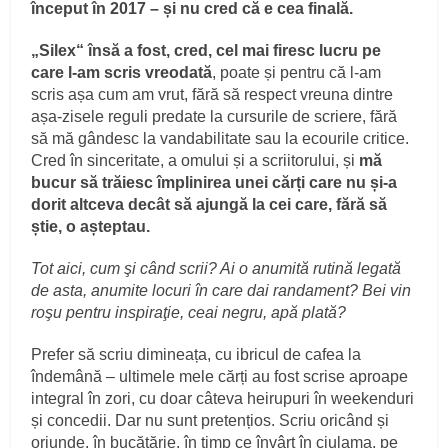
început în 2017 – și nu cred că e cea finală.
„Silex“ însă a fost, cred, cel mai firesc lucru pe
care l-am scris vreodată
, poate și pentru că l-am
scris așa cum am vrut, fără să respect vreuna dintre
așa-zisele reguli predate la cursurile de scriere, fără
să mă gândesc la vandabilitate sau la ecourile critice.
Cred în sinceritate, a omului și a scriitorului, și
mă
bucur să trăiesc împlinirea unei cărți care nu și-a
dorit altceva decât să ajungă la cei care, fără să
știe, o așteptau.
Tot aici, cum şi când scrii? Ai o anumită rutină legată
de asta, anumite locuri în care dai randament? Bei vin
roşu pentru inspiraţie, ceai negru, apă plată?
Prefer să scriu dimineața, cu ibricul de cafea la
îndemână – ultimele mele cărți au fost scrise aproape
integral în zori, cu doar câteva heirupuri în weekenduri
și concedii. Dar nu sunt pretențios. Scriu oricând și
oriunde, în bucătărie, în timp ce învârt în ciulama, pe