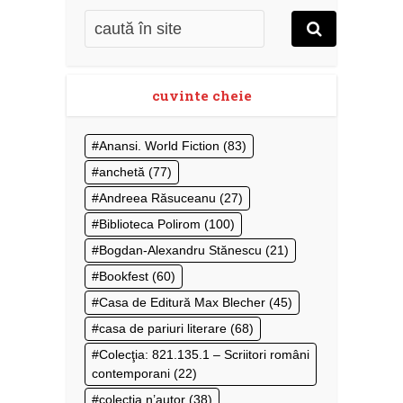
cuvinte cheie
Anansi. World Fiction
(83)
anchetă
(77)
Andreea Răsuceanu
(27)
Biblioteca Polirom
(100)
Bogdan-Alexandru Stănescu
(21)
Bookfest
(60)
Casa de Editură Max Blecher
(45)
casa de pariuri literare
(68)
Colecţia: 821.135.1 – Scriitori români
contemporani
(22)
colecţia n’autor
(38)