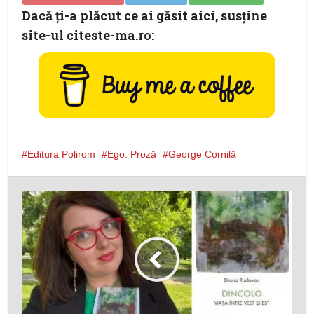
Dacă ţi-a plăcut ce ai găsit aici, susţine
site-ul citeste-ma.ro:
Editura Polirom
Ego. Proză
George Cornilă