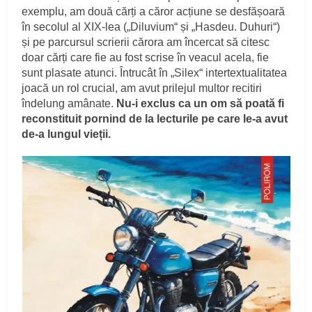
exemplu, am două cărți a căror acțiune se desfășoară
în secolul al XIX-lea („Diluvium“ și „Hasdeu. Duhuri“)
și pe parcursul scrierii cărora am încercat să citesc
doar cărți care fie au fost scrise în veacul acela, fie
sunt plasate atunci. Întrucât în „Silex“ intertextualitatea
joacă un rol crucial, am avut prilejul multor recitiri
îndelung amânate.
Nu-i exclus ca un om să poată fi
reconstituit pornind de la lecturile pe care le-a avut
de-a lungul vieții.