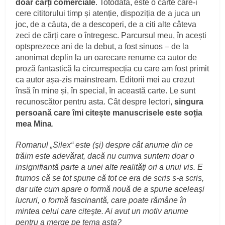
doar cărți comerciale
. Totodată, este o carte care-i
cere cititorului timp și atenție, dispoziția de a juca un
joc, de a căuta, de a descoperi, de a citi alte câteva
zeci de cărți care o întregesc. Parcursul meu, în acești
optsprezece ani de la debut, a fost sinuos – de la
anonimat deplin la un oarecare renume ca autor de
proză fantastică la circumspecția cu care am fost primit
ca autor așa-zis mainstream. Editorii mei au crezut
însă în mine și, în special, în această carte. Le sunt
recunoscător pentru asta. Cât despre lectori,
singura
persoană care îmi citește manuscrisele este soția
mea Mina
.
Romanul „Silex“ este (şi) despre cât anume din ce
trăim este adevărat, dacă nu cumva suntem doar o
insignifiantă parte a unei alte realităţi ori a unui vis. E
frumos că se tot spune că tot ce era de scris s-a scris,
dar uite cum apare o formă nouă de a spune aceleaşi
lucruri, o formă fascinantă, care poate rămâne în
mintea celui care citeşte. Ai avut un motiv anume
pentru a merge pe tema asta?