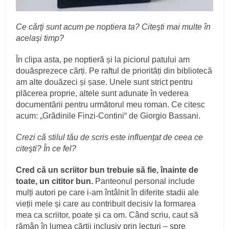
Ce cărţi sunt acum pe noptiera ta? Citeşti mai multe în
acelaşi timp?
În clipa asta, pe noptieră și la piciorul patului am
douăsprezece cărți. Pe raftul de priorități din bibliotecă
am alte douăzeci și șase. Unele sunt strict pentru
plăcerea proprie, altele sunt adunate în vederea
documentării pentru următorul meu roman. Ce citesc
acum: „Grădinile Finzi-Contini“ de Giorgio Bassani.
Crezi că stilul tău de scris este influenţat de ceea ce
citeşti? În ce fel?
Cred că un scriitor bun trebuie să fie, înainte de
toate, un cititor bun.
Panteonul personal include
mulți autori pe care i-am întâlnit în diferite stadii ale
vieții mele și care au contribuit decisiv la formarea
mea ca scriitor, poate și ca om. Când scriu, caut să
rămân în lumea cărții inclusiv prin lecturi – spre