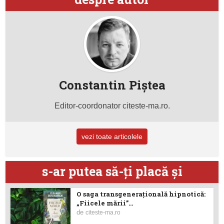
Constantin Piştea
Editor-coordonator citeste-ma.ro.
vezi toate articolele
s-ar putea să-ţi placă şi
O saga transgenerațională hipnotică:
„Fiicele mării”...
de
citeste-ma.ro