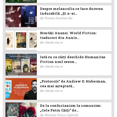
Despre melancolia ce face durerea
îndurabilă: „Și n-ai...
de
Romeo Aurelian Ilie
Noutăţi Anansi. World Fiction:
traduceri din Annie...
de
citeste-ma.ro
Iată cu ce cărţi deschide Humanitas
Fiction noul sezon...
de
citeste-ma.ro
„Protocols“ de Andrew D. Huberman,
cea mai așteptată...
de
citeste-ma.ro
De la confucianism la comunism:
„Cele Patru Cărți” de...
de
Mihaela Pascu-Oglindă