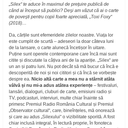
„Silex“ te aduce în maximul de preţuire publică de
când ai început să publici? Deşi am văzut că ai o carte
de poveşti pentru copii foarte apreciată, „Toxi Foxy“
(2018)…
Da, cărțile sunt efemeridele zilelor noastre. Viața lor
este cumplit de scurtă – adeseori la doar câteva luni
de la lansare, o carte alunecă încetișor în uitare.
Puține sunt operele contemporane care încă mai sunt
citite și discutate la câțiva ani de la apariție. „Silex“ are
un an și patru luni. Nu pot decât să mă bucur că încă e
descoperită de noi și noi cititori și că încă se vorbește
despre ea.
Nicio altă carte a mea nu a stârnit atâta
vâlvă și nu mi-a adus atâtea experiențe
– festivaluri,
lansări, dialoguri, cluburi de carte, emisiuni radio și
TV, podcasturi, interviuri, multe chiar înainte să
primesc Premiul Radio România Cultural și Premiul
„Observator cultural“, care, bineînțeles, mă onorează
și care au adus „Silexului“ o vizibilitate sporită. A fost
chiar inclusă integral, în lectură proprie, în fonoteca