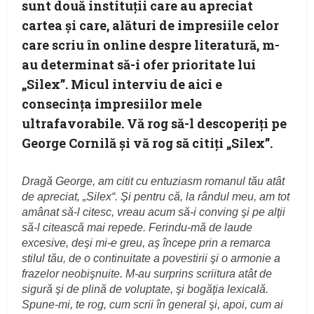
sunt două instituţii care au apreciat
cartea şi care, alături de impresiile celor
care scriu în online despre literatură, m-
au determinat să-i ofer prioritate lui
„Silex”. Micul interviu de aici e
consecinţa impresiilor mele
ultrafavorabile. Vă rog să-l descoperiţi pe
George Cornilă şi vă rog să citiţi „Silex”.
Dragă George, am citit cu entuziasm romanul tău atât
de apreciat, „Silex“. Şi pentru că, la rândul meu, am tot
amânat să-l citesc, vreau acum să-i conving şi pe alţii
să-l citească mai repede. Ferindu-mă de laude
excesive, deşi mi-e greu, aş începe prin a remarca
stilul tău, de o continuitate a povestirii şi o armonie a
frazelor neobişnuite. M-au surprins scriitura atât de
sigură şi de plină de voluptate, şi bogăţia lexicală.
Spune-mi, te rog, cum scrii în general şi, apoi, cum ai