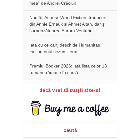
mea” de Andrei Crăciun
Noutăţi Anansi. World Fiction: traduceri
din Annie Ernaux și Ahmet Altan, dar şi
surprinzătoarea Aurora Venturini
Iată cu ce cărţi deschide Humanitas
Fiction noul sezon literar
Premiul Booker 2026: iată lista celor 13
romane rămase în cursă
dacă vrei să susţii site-ul
caută