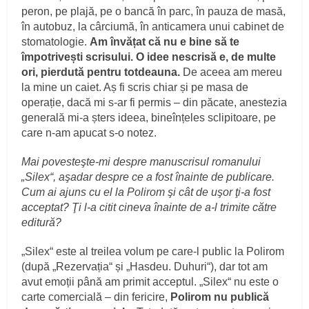
peron, pe plajă, pe o bancă în parc, în pauza de masă,
în autobuz, la cârciumă, în anticamera unui cabinet de
stomatologie.
Am învățat că nu e bine să te
împotrivești scrisului. O idee nescrisă e, de multe
ori, pierdută pentru totdeauna.
De aceea am mereu
la mine un caiet. Aș fi scris chiar și pe masa de
operație, dacă mi s-ar fi permis – din păcate, anestezia
generală mi-a șters ideea, bineînțeles sclipitoare, pe
care n-am apucat s-o notez.
Mai povesteşte-mi despre manuscrisul romanului
„Silex“, aşadar despre ce a fost înainte de publicare.
Cum ai ajuns cu el la Polirom şi cât de uşor ţi-a fost
acceptat? Ţi l-a citit cineva înainte de a-l trimite către
editură?
„Silex“ este al treilea volum pe care-l public la Polirom
(după „Rezervația“ și „Hasdeu. Duhuri“), dar tot am
avut emoții până am primit acceptul. „Silex“ nu este o
carte comercială – din fericire,
Polirom nu publică