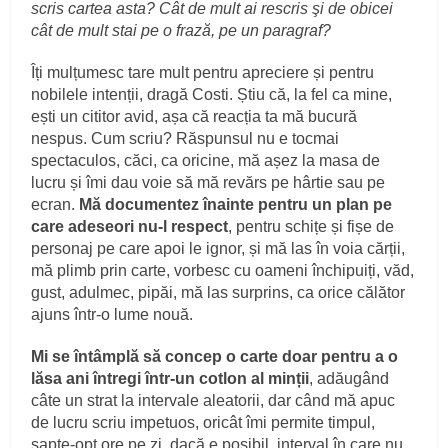
scris cartea asta? Cât de mult ai rescris şi de obicei
cât de mult stai pe o frază, pe un paragraf?
Îți mulțumesc tare mult pentru apreciere și pentru
nobilele intenții, dragă Costi. Știu că, la fel ca mine,
ești un cititor avid, așa că reacția ta mă bucură
nespus. Cum scriu? Răspunsul nu e tocmai
spectaculos, căci, ca oricine, mă așez la masa de
lucru și îmi dau voie să mă revărs pe hârtie sau pe
ecran.
Mă documentez înainte pentru un plan pe
care adeseori nu-l respect
, pentru schițe și fișe de
personaj pe care apoi le ignor, și mă las în voia cărții,
mă plimb prin carte, vorbesc cu oameni închipuiți, văd,
gust, adulmec, pipăi, mă las surprins, ca orice călător
ajuns într-o lume nouă.
Mi se întâmplă să concep o carte doar pentru a o
lăsa ani întregi într-un cotlon al minții
, adăugând
câte un strat la intervale aleatorii, dar când mă apuc
de lucru scriu impetuos, oricât îmi permite timpul,
șapte-opt ore pe zi, dacă e posibil, interval în care nu