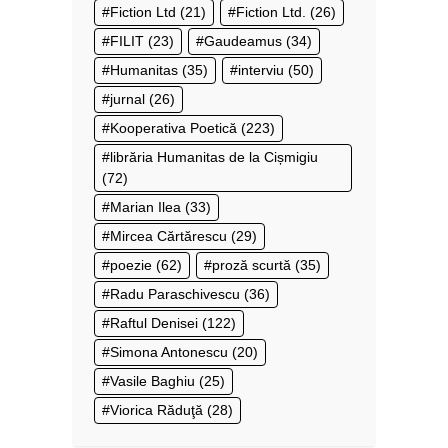
Fiction Ltd
(21)
Fiction Ltd.
(26)
FILIT
(23)
Gaudeamus
(34)
Humanitas
(35)
interviu
(50)
jurnal
(26)
Kooperativa Poetică
(223)
librăria Humanitas de la Cișmigiu
(72)
Marian Ilea
(33)
Mircea Cărtărescu
(29)
poezie
(62)
proză scurtă
(35)
Radu Paraschivescu
(36)
Raftul Denisei
(122)
Simona Antonescu
(20)
Vasile Baghiu
(25)
Viorica Răduţă
(28)