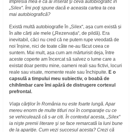
Impresia mea e că ai inserat şi ceva autobiografic în
„Silex“. Îmi poţi spune dacă e aceasta cartea ta cea
mai autobiografică?
Există multă autobiografie în „Silex“, așa cum există și
în alte cărți ale mele („Rezervația“, de pildă). Era
inevitabil, căci nu cred că ne putem rupe vreodată de
noi înșine, nici de toate câte ne-au făcut ceea ce
suntem. Mai mult, așa cum am mărturisit deja, între
aceste coperte am încercat să salvez o lume care a
existat doar pentru mine, oameni reali sau fictivi, locuri
reale sau visate, momente reale sau închipuite.
E o
capsulă a timpului meu subiectiv, o boabă de
chihlimbar care îmi apără de distrugere cortexul
prefrontal.
Viaţa cărţilor în România nu este foarte lungă. Apar
mereu enorm de multe titluri noi în comparaţie cu ce
se vehiculează că s-ar citi. În contextul acesta, „Silex“
ia nişte premii literare şi se face remarcată la luni bune
de la apariţie. Cum vezi succesul acesta? Crezi că