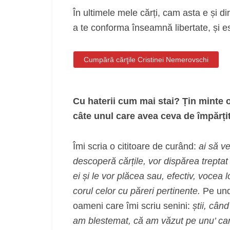
În ultimele mele cărți, cam asta e și d
a te conforma înseamnă libertate, și e
Cumpără cărţile Cristinei Nemerovschi
Cu haterii cum mai stai? Țin minte o
câte unul care avea ceva de împăr
Îmi scria o cititoare de curând:
ai să v
descoperă cărțile, vor dispărea treptat 
ei și le vor plăcea sau, efectiv, vocea
corul celor cu păreri pertinente.
Pe und
oameni care îmi scriu senini:
știi, cân
am blestemat, că am văzut pe unu’ care