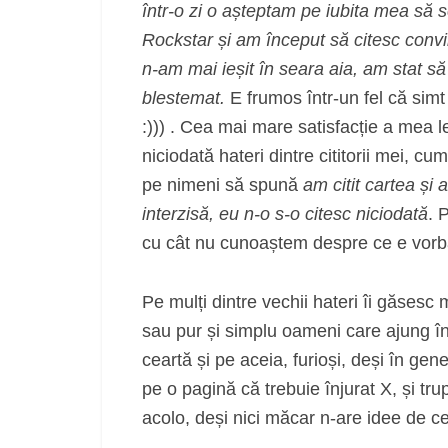
într-o zi o așteptam pe iubita mea să s
Rockstar și am început să citesc convin
n-am mai ieșit în seara aia, am stat s
blestemat.
E frumos într-un fel că sim
:))) . Cea mai mare satisfacție a mea 
niciodată hateri dintre cititorii mei, cu
pe nimeni să spună
am citit cartea și
interzisă, eu n-o s-o citesc niciodată
. 
cu cât nu cunoaștem despre ce e vorba
Pe mulți dintre vechii hateri îi găsesc 
sau pur și simplu oameni care ajung înt
ceartă și pe aceia, furioși, deși în gen
pe o pagină că trebuie înjurat X, și t
acolo, deși nici măcar n-are idee de ce 