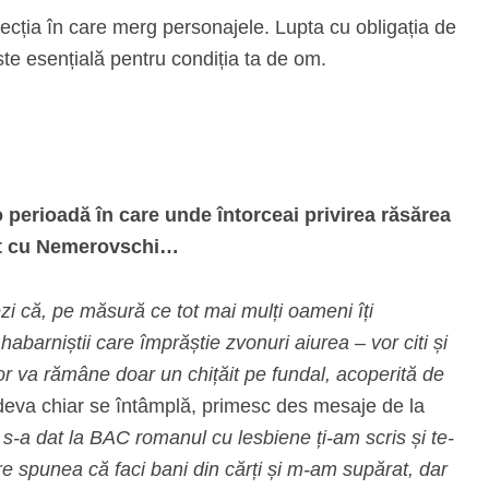
irecția în care merg personajele. Lupta cu obligația de
ste esențială pentru condiția ta de om.
 perioadă în care unde întorceai privirea răsărea
țit cu Nemerovschi…
ezi că, pe măsură ce tot mai mulți oameni îți
habarniștii care împrăștie zvonuri aiurea – vor citi și
 lor va rămâne doar un chițăit pe fundal, acoperită de
eva chiar se întâmplă, primesc des mesaje de la
d s-a dat la BAC romanul cu lesbiene ți-am scris și te-
 spunea că faci bani din cărți și m-am supărat, dar