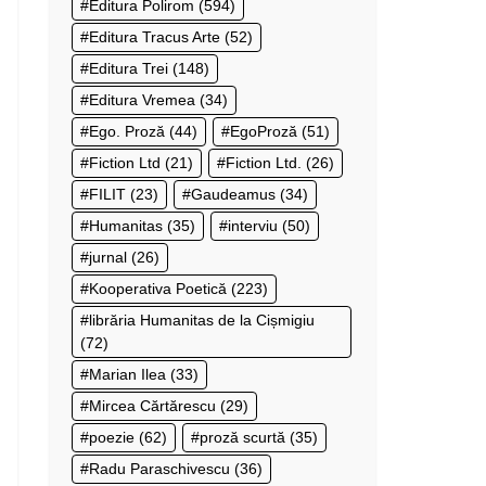
Editura Polirom
(594)
Editura Tracus Arte
(52)
Editura Trei
(148)
Editura Vremea
(34)
Ego. Proză
(44)
EgoProză
(51)
Fiction Ltd
(21)
Fiction Ltd.
(26)
FILIT
(23)
Gaudeamus
(34)
Humanitas
(35)
interviu
(50)
jurnal
(26)
Kooperativa Poetică
(223)
librăria Humanitas de la Cișmigiu
(72)
Marian Ilea
(33)
Mircea Cărtărescu
(29)
poezie
(62)
proză scurtă
(35)
Radu Paraschivescu
(36)