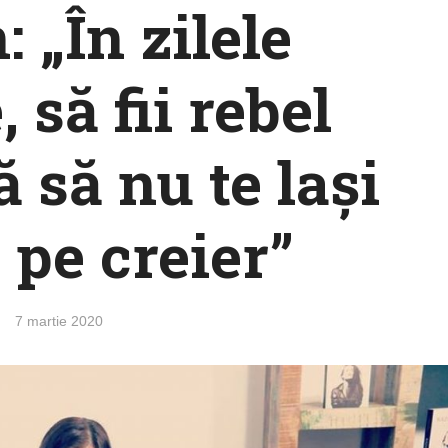
 „În zilele
 să fii rebel
 să nu te lași
 pe creier”
7 martie 2020