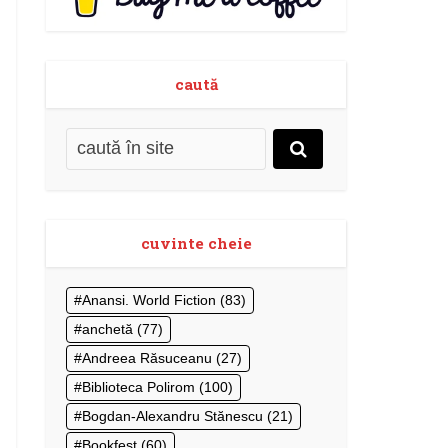
caută
cuvinte cheie
Anansi. World Fiction
(83)
anchetă
(77)
Andreea Răsuceanu
(27)
Biblioteca Polirom
(100)
Bogdan-Alexandru Stănescu
(21)
Bookfest
(60)