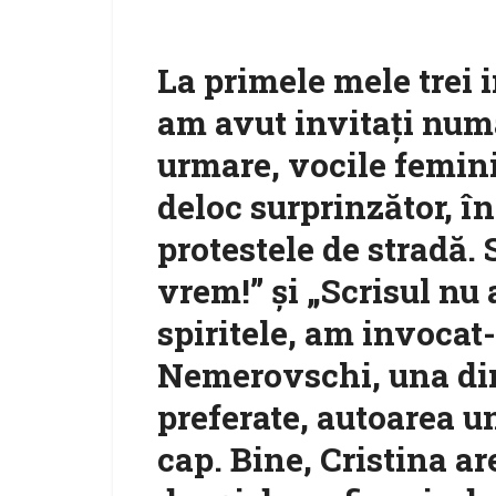
La primele mele trei 
am avut invitați numa
urmare, vocile feminin
deloc surprinzător, î
protestele de stradă. 
vrem!” și „Scrisul nu a
spiritele, am invocat
Nemerovschi, una din
preferate, autoarea un
cap. Bine, Cristina a