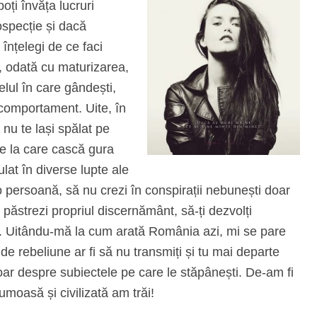
oți învăța lucruri
ospecție și dacă
 înțelegi de ce faci
p, odată cu maturizarea,
elul în care gândești,
 comportament. Uite, în
 nu te lași spălat pe
ste la care cască gura
lat în diverse lupte ale
o persoană, să nu crezi în conspirații nebunești doar
i păstrezi propriul discernământ, să-ți dezvolți
p. Uitându-mă la cum arată România azi, mi se pare
e rebeliune ar fi să nu transmiți și tu mai departe
doar despre subiectele pe care le stăpânești. De-am fi
rumoasă și civilizată am trăi!