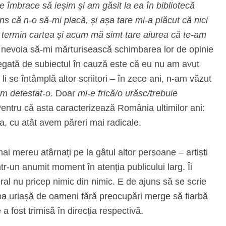
e îmbrace să ieșim și am găsit la ea în bibliotecă
s că n-o să-mi placă, și așa tare mi-a plăcut că nici
ă termin cartea și acum mă simt tare aiurea că te-am
t nevoia să-mi mărturisească schimbarea lor de opinie
legată de subiectul în cauză este că eu nu am avut
m li se întâmplă altor scriitori – în zece ani, n-am văzut
 am detestat-o
. Doar
mi-e frică/o urăsc/trebuie
Pentru că asta caracterizează România ultimilor ani:
, cu atât avem păreri mai radicale.
mai mereu atârnați pe la gâtul altor persoane – artiști
r-un anumit moment în atenția publicului larg. Îi
eral nu pricep nimic din nimic. E de ajuns să se scrie
rupa uriașă de oameni fără preocupări merge să fiarbă
a fost trimisă în direcția respectivă.