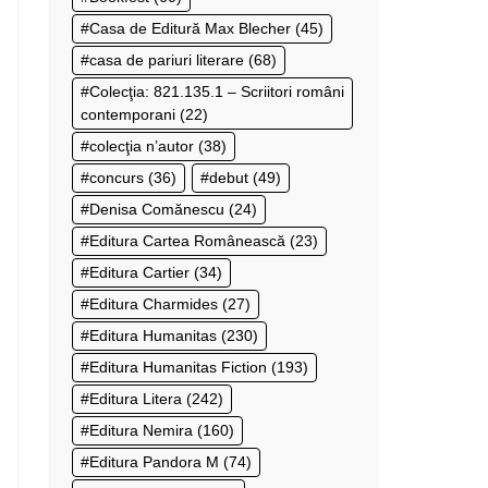
Casa de Editură Max Blecher
(45)
casa de pariuri literare
(68)
Colecţia: 821.135.1 – Scriitori români
contemporani
(22)
colecţia n’autor
(38)
concurs
(36)
debut
(49)
Denisa Comănescu
(24)
Editura Cartea Românească
(23)
Editura Cartier
(34)
Editura Charmides
(27)
Editura Humanitas
(230)
Editura Humanitas Fiction
(193)
Editura Litera
(242)
Editura Nemira
(160)
Editura Pandora M
(74)