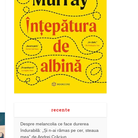
recente
Despre melancolia ce face durerea
îndurabilă: „Și n-ai rămas pe cer, steaua
mea” de Andrei Crăciun