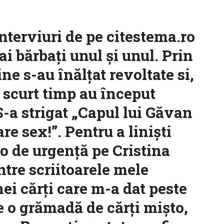
interviuri de pe citestema.ro
i bărbați unul și unul. Prin
e s-au înălțat revoltate si,
n scurt timp au început
S-a strigat „Capul lui Găvan
re sex!”. Pentru a liniști
-o de urgență pe Cristina
tre scriitoarele mele
ei cărți care m-a dat peste
re o grămadă de cărți mișto,