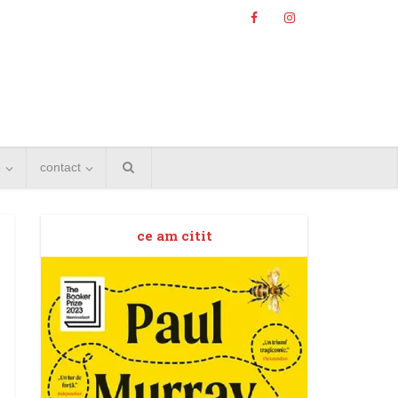
e
contact
ce am citit