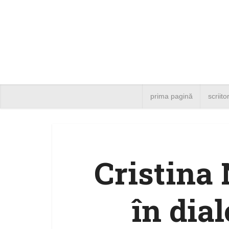
prima pagină
scriito
Cristina
în dia