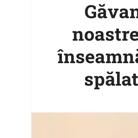
Găvan:
noastre,
înseamnă
spălat