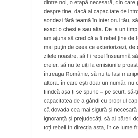
dintre noi, o etapă necesară, din care p
despre tine, dacă ai capacitate de intr
sondezi fără teamă în interiorul tău, să
exact o chestie sau alta. De la un tim
am ajuns să cred că a fi rebel ține de f
mai puțin de ceea ce exteriorizezi, de
zilele noastre, să fii rebel înseamnă să
creier, să nu te uiți la emisiunile proa
întreaga Românie, să nu te lași manipu
altora, în care ești doar un număr, nu 
fiindcă așa ți se spune – pe scurt, să-ț
capacitatea de a gândi cu propriul ca
că dovada cea mai sigură și necesară d
ignoranță și prejudecăți, să ai păreri 
toți rebeli în direcția asta, în ce lume f