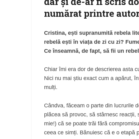
dar și de-ar fi scris d
numărat printre autor
Cristina, ești supranumită rebela lit
rebelă ești în viața de zi cu zi? Fum
Ce înseamnă, de fapt, să fii un rebe
Chiar îmi era dor de descrierea asta c
Nici nu mai știu exact cum a apărut, în
mulți.
Cândva, făceam o parte din lucrurile d
plăcea să provoc, să stârnesc reacții, 
mie!) că se poate trăi fără compromisur
ceea ce simți. Bănuiesc că e o etapă p