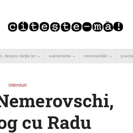
rii, despre cărţile lor
evenimente
recomandări
poezi
interviuri
 Nemerovschi,
log cu Radu