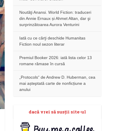
Noutăţi Anansi. World Fiction: traduceri
din Annie Ernaux și Ahmet Altan, dar şi
surprinzătoarea Aurora Venturini
Iată cu ce cărţi deschide Humanitas
Fiction noul sezon literar
Premiul Booker 2026: iată lista celor 13
romane rămase în cursă
„Protocols“ de Andrew D. Huberman, cea
mai așteptată carte de nonficțiune a
anului
dacă vrei să susţii site-ul