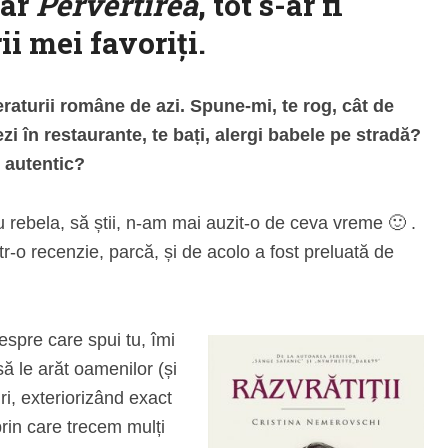
oar
Pervertirea
, tot s-ar fi
ii mei favoriți.
eraturii române de azi. Spune-mi, te rog, cât de
ezi în restaurante, te bați, alergi babele pe stradă?
l autentic?
u rebela, să știi, n-am mai auzit-o de ceva vreme 🙂 .
tr-o recenzie, parcă, și de acolo a fost preluată de
espre care spui tu, îmi
să le arăt oamenilor (și
i, exteriorizând exact
rin care trecem mulți