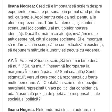
Ileana Negrea:
Cred că e important să scriem despre
experiențele noastre personale în primul rând pentru
noi, ca terapie. Apoi pentru cele ca noi, pentru a le
oferi o reprezentare. Trăim la intersecții și suntem
scena unui joc continuu al multiplelor noastre
identități. Dacă îl urmărim cu atenție, învățăm multe
atât despre noi, cât și despre societate. Și e important
să redăm asta în scris, să ne contextualizăm existența,
să depunem mărturie a unor vieți trecute cu vederea.
AY:
În
Eu sunt Săpoca,
scrii
:
„Să fii e mai bine decât
să nu fii./ Să nu mai fii înseamnă îngroparea la
margine,/ Înseamnă păcatul./ Sunt cealaltă,/ Sunt
stigmatul”, versuri care cred că rezonează cu foarte
multe persoane. A fi Cealaltă, a scrie dintr-o poziție
marginală reprezintă un act politic, dar consideri că
odată asumată poziția de poetă ai o responsabilitate
socială și politică?
Ileana Negrea:
Referindu-mă strict la autoare, nu