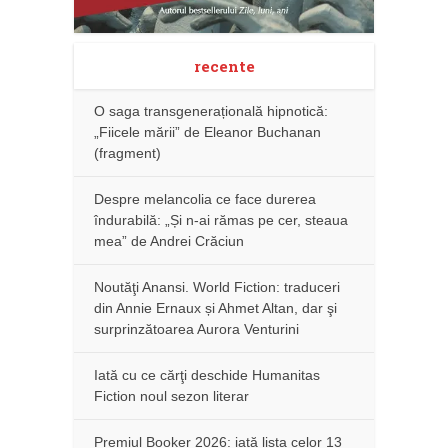
recente
O saga transgenerațională hipnotică:
„Fiicele mării” de Eleanor Buchanan
(fragment)
Despre melancolia ce face durerea
îndurabilă: „Și n-ai rămas pe cer, steaua
mea” de Andrei Crăciun
Noutăţi Anansi. World Fiction: traduceri
din Annie Ernaux și Ahmet Altan, dar şi
surprinzătoarea Aurora Venturini
Iată cu ce cărţi deschide Humanitas
Fiction noul sezon literar
Premiul Booker 2026: iată lista celor 13