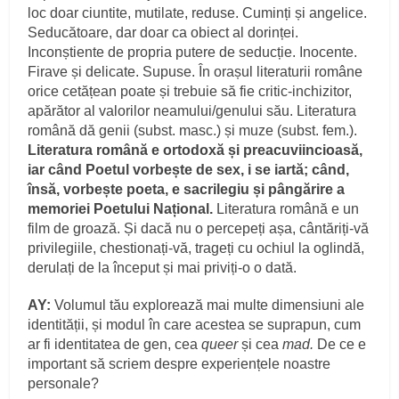
loc doar ciuntite, mutilate, reduse. Cuminți și angelice.
Seducătoare, dar doar ca obiect al dorinței.
Inconștiente de propria putere de seducție. Inocente.
Firave și delicate. Supuse. În orașul literaturii române
orice cetățean poate și trebuie să fie critic-inchizitor,
apărător al valorilor neamului/genului său. Literatura
română dă genii (subst. masc.) și muze (subst. fem.).
Literatura română e ortodoxă și preacuviincioasă,
iar când Poetul vorbește de sex, i se iartă; când,
însă, vorbește poeta, e sacrilegiu și pângărire a
memoriei Poetului Național.
Literatura română e un
film de groază. Și dacă nu o percepeți așa, cântăriți-vă
privilegiile, chestionați-vă, trageți cu ochiul la oglindă,
derulați de la început și mai priviți-o o dată.
AY:
Volumul tău explorează mai multe dimensiuni ale
identității, și modul în care acestea se suprapun, cum
ar fi identitatea de gen, cea
queer
și cea
mad.
De ce e
important să scriem despre experiențele noastre
personale?