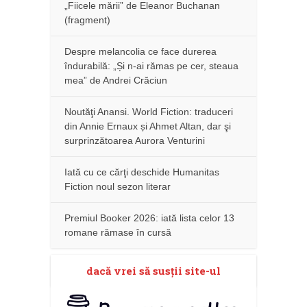
„Fiicele mării” de Eleanor Buchanan
(fragment)
Despre melancolia ce face durerea
îndurabilă: „Și n-ai rămas pe cer, steaua
mea” de Andrei Crăciun
Noutăţi Anansi. World Fiction: traduceri
din Annie Ernaux și Ahmet Altan, dar şi
surprinzătoarea Aurora Venturini
Iată cu ce cărţi deschide Humanitas
Fiction noul sezon literar
Premiul Booker 2026: iată lista celor 13
romane rămase în cursă
dacă vrei să susţii site-ul