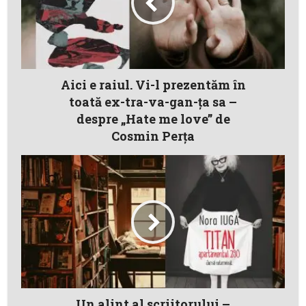
Aici e raiul. Vi-l prezentăm în
toată ex-tra-va-gan-ța sa –
despre „Hate me love” de
Cosmin Perța
Un alint al scriitorului –