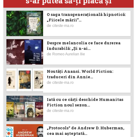
s-ar putea să-ţi placă şi
O saga transgenerațională hipnotică:
„Fiicele mării”...
de
citeste-ma.ro
Despre melancolia ce face durerea
îndurabilă: „Și n-ai...
de
Romeo Aurelian Ilie
Noutăţi Anansi. World Fiction:
traduceri din Annie...
de
citeste-ma.ro
Iată cu ce cărţi deschide Humanitas
Fiction noul sezon...
de
citeste-ma.ro
„Protocols“ de Andrew D. Huberman,
cea mai așteptată...