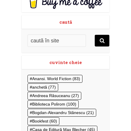
caută
cuvinte cheie
Anansi. World Fiction
(83)
anchetă
(77)
Andreea Răsuceanu
(27)
Biblioteca Polirom
(100)
Bogdan-Alexandru Stănescu
(21)
Bookfest
(60)
Casa de Editură Max Blecher
(45)