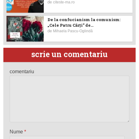
de
citeste-ma.ro
De la confucianism la comunism:
„Cele Patru Cărți” de...
de
Mihaela Pascu-Oglindă
scrie un comentariu
comentariu
Nume
*