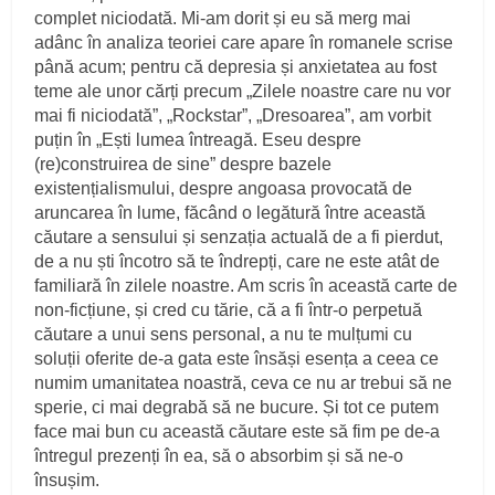
complet niciodată. Mi-am dorit și eu să merg mai
adânc în analiza teoriei care apare în romanele scrise
până acum; pentru că depresia și anxietatea au fost
teme ale unor cărți precum „Zilele noastre care nu vor
mai fi niciodată”, „Rockstar”, „Dresoarea”, am vorbit
puțin în „Ești lumea întreagă. Eseu despre
(re)construirea de sine” despre bazele
existențialismului, despre angoasa provocată de
aruncarea în lume, făcând o legătură între această
căutare a sensului și senzația actuală de a fi pierdut,
de a nu ști încotro să te îndrepți, care ne este atât de
familiară în zilele noastre. Am scris în această carte de
non-ficțiune, și cred cu tărie, că a fi într-o perpetuă
căutare a unui sens personal, a nu te mulțumi cu
soluții oferite de-a gata este însăși esența a ceea ce
numim umanitatea noastră, ceva ce nu ar trebui să ne
sperie, ci mai degrabă să ne bucure. Și tot ce putem
face mai bun cu această căutare este să fim pe de-a
întregul prezenți în ea, să o absorbim și să ne-o
însușim.