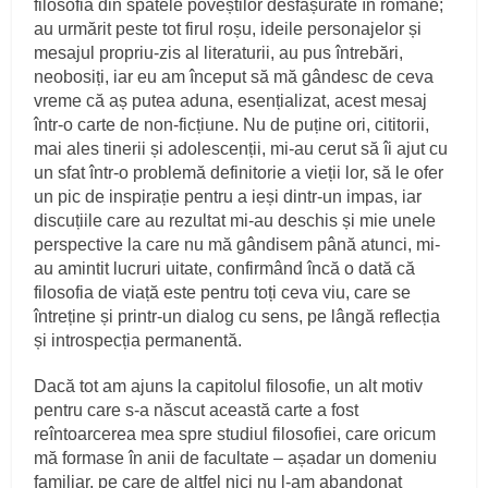
filosofia din spatele poveștilor desfășurate în romane;
au urmărit peste tot firul roșu, ideile personajelor și
mesajul propriu-zis al literaturii, au pus întrebări,
neobosiți, iar eu am început să mă gândesc de ceva
vreme că aș putea aduna, esențializat, acest mesaj
într-o carte de non-ficțiune. Nu de puține ori, cititorii,
mai ales tinerii și adolescenții, mi-au cerut să îi ajut cu
un sfat într-o problemă definitorie a vieții lor, să le ofer
un pic de inspirație pentru a ieși dintr-un impas, iar
discuțiile care au rezultat mi-au deschis și mie unele
perspective la care nu mă gândisem până atunci, mi-
au amintit lucruri uitate, confirmând încă o dată că
filosofia de viață este pentru toți ceva viu, care se
întreține și printr-un dialog cu sens, pe lângă reflecția
și introspecția permanentă.
Dacă tot am ajuns la capitolul filosofie, un alt motiv
pentru care s-a născut această carte a fost
reîntoarcerea mea spre studiul filosofiei, care oricum
mă formase în anii de facultate – așadar un domeniu
familiar, pe care de altfel nici nu l-am abandonat