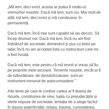
„
Mă tem, deci exist
, acesta ar putea fi motto-ul
vremurilor noastre. Dacă mă tem, sunt viu. Mai mult de
atât; mă tem, deci exist și mă construiesc în
permanență.
Dacă mă tem, încă mai sunt capabil să iau decizii. Să
încep drumuri noi. Dacă mă tem, încă nu am fost
îmblânzit
de societate, domesticit și pus cu botul pe
labe; încă nu am acceptat lista cu instrucțiuni care mi-
a fost livrată.
Dacă mă tem, este pentru că mă revolt și vreau să fiu
pe propriile mele picioare. Temerile noastre, oricât ar fi
de tulburătoare, de destabilizatoare, sunt un
instrument minunat de autocunoaștere.’’
Alte teme pe care le conține cartea ar fi teama de
moarte, construirea de sine, lupta cu prejudecățile și
ideile impuse de societate, tentația de a alege facilul
în dauna autenticității, religia, trauma, cunoașterea,