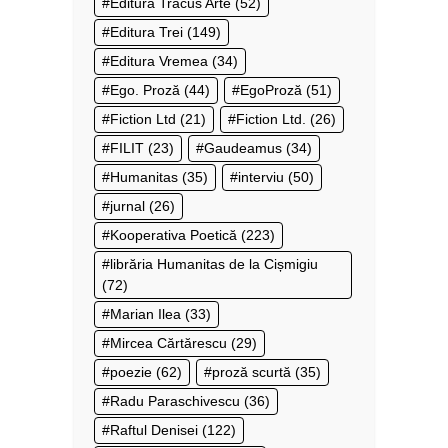
Editura Tracus Arte
(52)
Editura Trei
(149)
Editura Vremea
(34)
Ego. Proză
(44)
EgoProză
(51)
Fiction Ltd
(21)
Fiction Ltd.
(26)
FILIT
(23)
Gaudeamus
(34)
Humanitas
(35)
interviu
(50)
jurnal
(26)
Kooperativa Poetică
(223)
librăria Humanitas de la Cișmigiu
(72)
Marian Ilea
(33)
Mircea Cărtărescu
(29)
poezie
(62)
proză scurtă
(35)
Radu Paraschivescu
(36)
Raftul Denisei
(122)