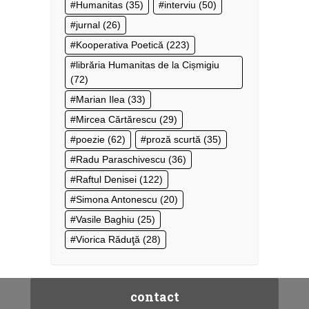
Humanitas
(35)
interviu
(50)
jurnal
(26)
Kooperativa Poetică
(223)
librăria Humanitas de la Cișmigiu
(72)
Marian Ilea
(33)
Mircea Cărtărescu
(29)
poezie
(62)
proză scurtă
(35)
Radu Paraschivescu
(36)
Raftul Denisei
(122)
Simona Antonescu
(20)
Vasile Baghiu
(25)
Viorica Răduţă
(28)
contact