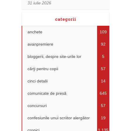
31 iulie 2026
categorii
anchete
109
avanpremiere
92
bloggerii, despre site-urile lor
5
cărţi pentru copii
57
cinci detalii
14
comunicate de presă
645
concursuri
57
confesiunile unui scriitor alergător
19
cronici
1.135