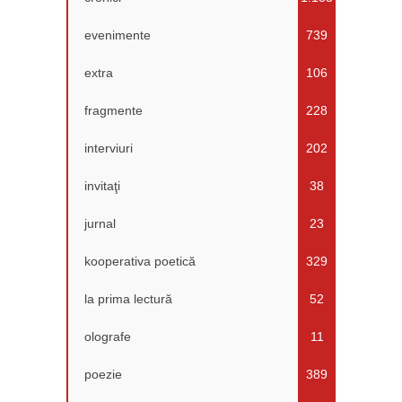
evenimente
739
extra
106
fragmente
228
interviuri
202
invitaţi
38
jurnal
23
kooperativa poetică
329
la prima lectură
52
olografe
11
poezie
389