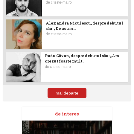
de
citeste-ma.ro
Alexandra Niculescu, despre debutul
său: „De acum...
de
citeste-ma.ro
Radu Găvan, despre debutul său: „Am
crezut foarte mult...
de
citeste-ma.ro
mai departe
de interes