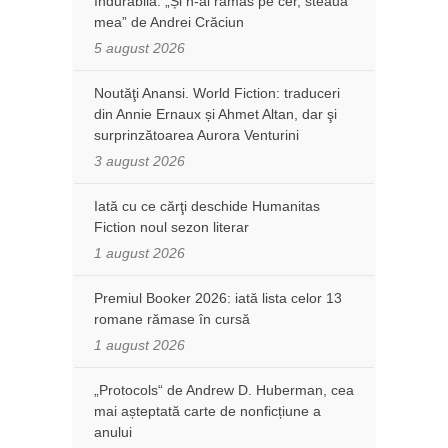
îndurabilă: „Și n-ai rămas pe cer, steaua
mea” de Andrei Crăciun
5 august 2026
Noutăţi Anansi. World Fiction: traduceri
din Annie Ernaux și Ahmet Altan, dar şi
surprinzătoarea Aurora Venturini
3 august 2026
Iată cu ce cărţi deschide Humanitas
Fiction noul sezon literar
1 august 2026
Premiul Booker 2026: iată lista celor 13
romane rămase în cursă
1 august 2026
„Protocols“ de Andrew D. Huberman, cea
mai așteptată carte de nonficțiune a
anului