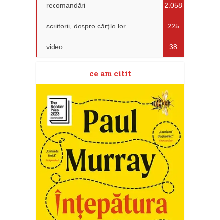
recomandări
2.058
scriitorii, despre cărţile lor
225
video
38
ce am citit