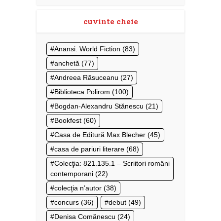
cuvinte cheie
Anansi. World Fiction
(83)
anchetă
(77)
Andreea Răsuceanu
(27)
Biblioteca Polirom
(100)
Bogdan-Alexandru Stănescu
(21)
Bookfest
(60)
Casa de Editură Max Blecher
(45)
casa de pariuri literare
(68)
Colecţia: 821.135.1 – Scriitori români
contemporani
(22)
colecţia n’autor
(38)
concurs
(36)
debut
(49)
Denisa Comănescu
(24)