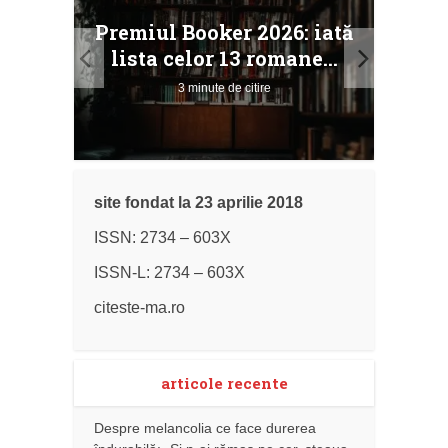
taj
Ang
Premiul Booker 2026: iată
ile
Buc
lista celor 13 romane...
3 minute de citire
site fondat la 23 aprilie 2018
ISSN: 2734 – 603X
ISSN-L: 2734 – 603X
citeste-ma.ro
articole recente
Despre melancolia ce face durerea