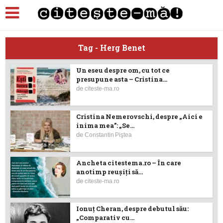
Tag - Herg Benet
Un eseu despre om, cu tot ce
presupune asta – Cristina...
de
citeste-ma.ro
Cristina Nemerovschi, despre „Aici e
inima mea”: „Se...
de
Constantin Piştea
Ancheta citestema.ro – În care
anotimp reuşiţi să...
de
citeste-ma.ro
Ionuţ Cheran, despre debutul său:
„Comparativ cu...