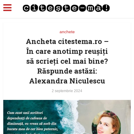
anchete
Ancheta citestema.ro –
În care anotimp reuşiţi
să scrieţi cel mai bine?
Răspunde astăzi:
Alexandra Niculescu
2 septembrie 2024