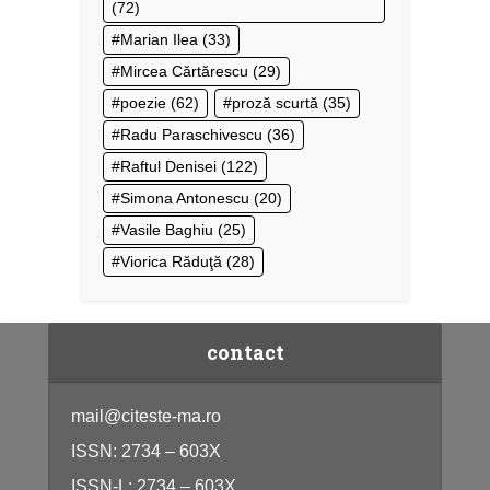
(72)
Marian Ilea
(33)
Mircea Cărtărescu
(29)
poezie
(62)
proză scurtă
(35)
Radu Paraschivescu
(36)
Raftul Denisei
(122)
Simona Antonescu
(20)
Vasile Baghiu
(25)
Viorica Răduţă
(28)
contact
mail@citeste-ma.ro
ISSN: 2734 – 603X
ISSN-L: 2734 – 603X