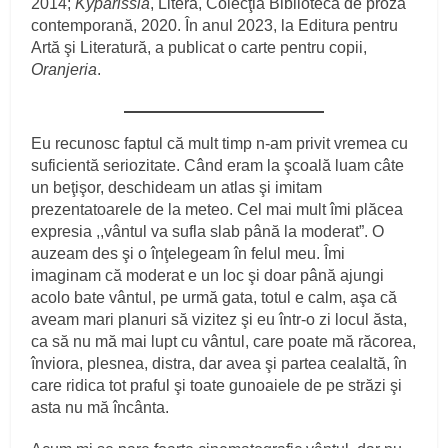
2014;
Kyparissia
, Litera, Colecţia Biblioteca de proză
contemporană, 2020. În anul 2023, la Editura pentru
Artă şi Literatură, a publicat o carte pentru copii,
Oranjeria
.
Eu recunosc faptul că mult timp n-am privit vremea cu
suficientă seriozitate. Când eram la şcoală luam câte
un beţişor, deschideam un atlas şi imitam
prezentatoarele de la meteo. Cel mai mult îmi plăcea
expresia ,,vântul va sufla slab până la moderat”. O
auzeam des şi o înţelegeam în felul meu. Îmi
imaginam că moderat e un loc şi doar până ajungi
acolo bate vântul, pe urmă gata, totul e calm, aşa că
aveam mari planuri să vizitez şi eu într-o zi locul ăsta,
ca să nu mă mai lupt cu vântul, care poate mă răcorea,
înviora, plesnea, distra, dar avea şi partea cealaltă, în
care ridica tot praful şi toate gunoaiele de pe străzi şi
asta nu mă încânta.