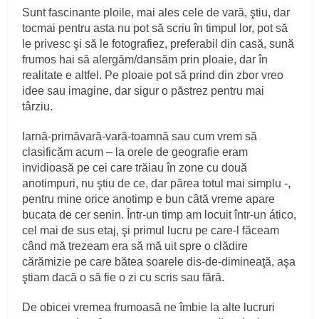
Sunt fascinante ploile, mai ales cele de vară, ştiu, dar
tocmai pentru asta nu pot să scriu în timpul lor, pot să
le privesc şi să le fotografiez, preferabil din casă, sună
frumos hai să alergăm/dansăm prin ploaie, dar în
realitate e altfel. Pe ploaie pot să prind din zbor vreo
idee sau imagine, dar sigur o păstrez pentru mai
târziu.
Iarnă-primăvară-vară-toamnă sau cum vrem să
clasificăm acum – la orele de geografie eram
invidioasă pe cei care trăiau în zone cu două
anotimpuri, nu ştiu de ce, dar părea totul mai simplu -,
pentru mine orice anotimp e bun câtă vreme apare
bucata de cer senin. Într-un timp am locuit într-un ático,
cel mai de sus etaj, şi primul lucru pe care-l făceam
când mă trezeam era să mă uit spre o clădire
cărămizie pe care bătea soarele dis-de-dimineaţă, aşa
ştiam dacă o să fie o zi cu scris sau fără.
De obicei vremea frumoasă ne îmbie la alte lucruri