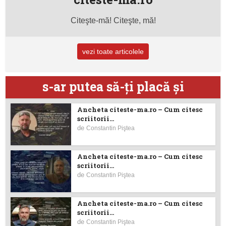
Citeşte-mă! Citeşte, mă!
vezi toate articolele
s-ar putea să-ţi placă şi
Ancheta citeste-ma.ro – Cum citesc
scriitorii...
de
Constantin Piştea
Ancheta citeste-ma.ro – Cum citesc
scriitorii...
de
Constantin Piştea
Ancheta citeste-ma.ro – Cum citesc
scriitorii...
de
Constantin Piştea