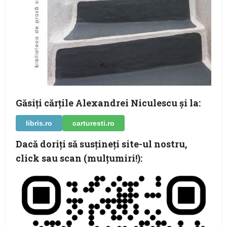
Găsiţi cărţile Alexandrei Niculescu şi la:
libris.ro
carturesti.ro
Dacă doriţi să susţineţi site-ul nostru,
click sau scan (mulţumiri!):