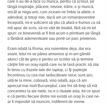
care n-au de-a face cu munca, pentru că scrisul, pe
lângă inspiraţie, plăcere, nevoie, trăire, e şi muncă,
oricât ar nega unii, cum ziceam ne îmbie la altele, e
adevărat, şi totuşi mie, dacă am un roman/povestire
început/ă, mi-e suficient să ştiu că afară e frumos ca să
mă apuc de scris, să-mi văd de treabă, fără să-mi tot
spun: ce binevenită ar fi fost acum o plimbare pe lângă
o fântână ademenitoare sau printr-un parc prietenos.
Eram odată la Roma, era noiembrie deja, dar era
soare, totul mi se părea armonios şi m-am gândit
atunci cât de greu e pentru un scriitor să-şi termine
cărţile într-un oraş-ispită care nu te lasă practic să stai
în birou cu frazele tale din laptop, ci îţi şopteşte
încontinuu cu cea mai seducătoare voce: sunt aici,
uită-te la mine, coboară, vino odată, aşa că am
apreciat mai mult Bucureştiul, care îmi dă timp să mă
concentrez la ale mele, nu e o răutate asta, tot ce spun
e că pentru fiecare dintre noi există un oraş în care ne-
ar fi imposibil să muncim, indiferent de vreme.