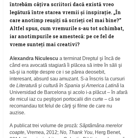
întrebăm câţiva scriitori dacă există vreo
legătură între starea vremii şi inspiraţie. „În
care anotimp reuşiţi să scrieţi cel mai bine?”
Altfel spus, cum vremurile s-au tot schimbat,
iar anotimpurile se amestecă: pe ce fel de
vreme sunteţi mai creativi?
Alexandra Niculescu
a terminat Dreptul şi încă de
când era avocată stagiară îi plăcea să intre în săli şi
să-şi ia notiţe despre ce i se părea deosebit,
interesant, absurd sau amuzant. S-a înscris la cursuri
de
Literatură şi cultură în Spania şi America Latină
la
Universidad de Barcelona şi acolo i-a plăcut – în afară
de micul iaz cu peştişori portocalii din curte – că se
recomandau tot felul de cărţi şi filme de care nu
auzise.
A publicat trei volume de proză:
Săptămâna merelor
coapte
, Vremea, 2012;
No, Thank You
, Herg Benet,