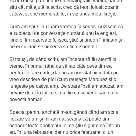
Acum mi se pare foarte cinematografic vântul, dar nu
ştiu cât mă ajută la scris, cred că l-am folosit doar în
câteva scene memorabile, în viziunea mea, fireşte.
Cum am spus, nu luam vremea în serios. Auzisem că
e subiectul de conversaţie numărul unu la englezi,
fiind ei firi rezervate (clişeu, ştiu) şi uneori îi imitam şi
pe ei cu cine se nimerea să fie disponibil.
Şi totuşi, de când scriu, am început să fiu atentă la
vreme, în primul rând ca să iau câte ceva din ea
pentru fiecare carte, dar nu am insistat niciodată pe
vreo descriere de ploi (cum reuşeşte Márquez şi o
lungeşte pe câţiva ani). De soare însă am abuzat, am
nevoie de el în tot ce scriu, fie că se vede sau nu în
povestiri/roman.
Special pentru anchetă m-am gândit când am scris
fiecare volum şi mi-am dat seama că poate am
acoperit toate anotimpurile, ce ştiu sigur e că într-un
an, în luna februarie, dar nu orice februarie, ci un