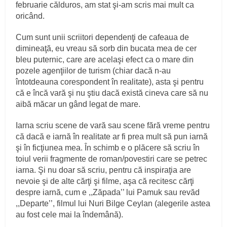
februarie călduros, am stat şi-am scris mai mult ca
oricând.
Cum sunt unii scriitori dependenţi de cafeaua de
dimineaţă, eu vreau să sorb din bucata mea de cer
bleu puternic, care are acelaşi efect ca o mare din
pozele agenţiilor de turism (chiar dacă n-au
întotdeauna corespondent în realitate), asta şi pentru
că e încă vară şi nu ştiu dacă există cineva care să nu
aibă măcar un gând legat de mare.
Iarna scriu scene de vară sau scene fără vreme pentru
că dacă e iarnă în realitate ar fi prea mult să pun iarnă
şi în ficţiunea mea. În schimb e o plăcere să scriu în
toiul verii fragmente de roman/povestiri care se petrec
iarna. Şi nu doar să scriu, pentru că inspiraţia are
nevoie şi de alte cărţi şi filme, aşa că recitesc cărţi
despre iarnă, cum e ,,Zăpada’’ lui Pamuk sau revăd
,,Departe’’, filmul lui Nuri Bilge Ceylan (alegerile astea
au fost cele mai la îndemână).