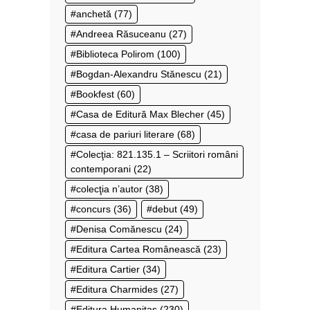
anchetă
(77)
Andreea Răsuceanu
(27)
Biblioteca Polirom
(100)
Bogdan-Alexandru Stănescu
(21)
Bookfest
(60)
Casa de Editură Max Blecher
(45)
casa de pariuri literare
(68)
Colecţia: 821.135.1 – Scriitori români
contemporani
(22)
colecţia n’autor
(38)
concurs
(36)
debut
(49)
Denisa Comănescu
(24)
Editura Cartea Românească
(23)
Editura Cartier
(34)
Editura Charmides
(27)
Editura Humanitas
(230)