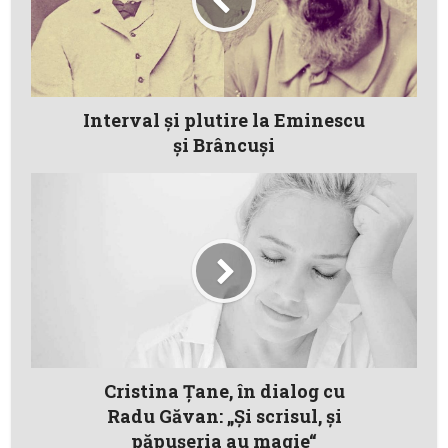
Interval şi plutire la Eminescu
şi Brâncuşi
Cristina Țane, în dialog cu
Radu Găvan: „Și scrisul, și
păpușeria au magie“