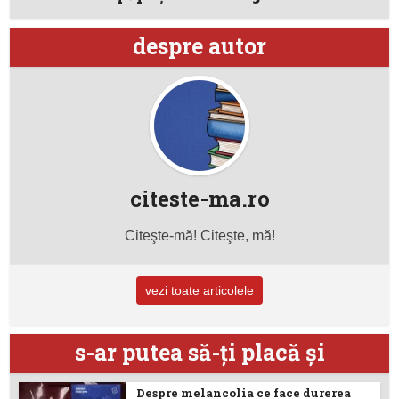
despre autor
citeste-ma.ro
Citeşte-mă! Citeşte, mă!
vezi toate articolele
s-ar putea să-ţi placă şi
Despre melancolia ce face durerea