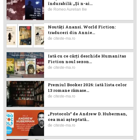
îndurabilă: „Și n-ai...
de
Romeo Aurelian Ilie
Noutăţi Anansi. World Fiction:
traduceri din Annie...
de
citeste-ma.ro
Iată cu ce cărţi deschide Humanitas
Fiction noul sezon...
de
citeste-ma.ro
Premiul Booker 2026: iată lista celor
13 romane rămase...
de
citeste-ma.ro
„Protocols“ de Andrew D. Huberman,
cea mai așteptată...
de
citeste-ma.ro