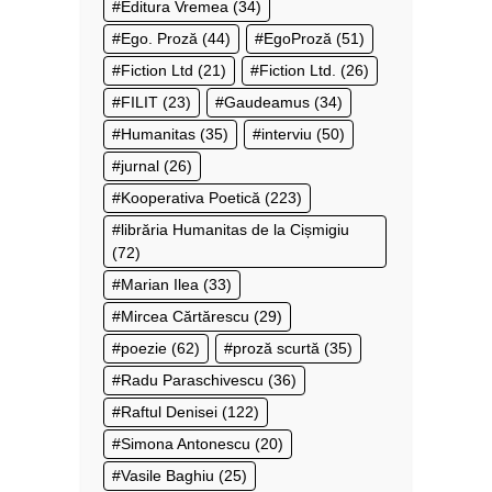
Editura Vremea
(34)
Ego. Proză
(44)
EgoProză
(51)
Fiction Ltd
(21)
Fiction Ltd.
(26)
FILIT
(23)
Gaudeamus
(34)
Humanitas
(35)
interviu
(50)
jurnal
(26)
Kooperativa Poetică
(223)
librăria Humanitas de la Cișmigiu
(72)
Marian Ilea
(33)
Mircea Cărtărescu
(29)
poezie
(62)
proză scurtă
(35)
Radu Paraschivescu
(36)
Raftul Denisei
(122)
Simona Antonescu
(20)
Vasile Baghiu
(25)