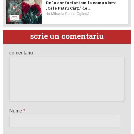
De la confucianism la comunism:
„Cele Patru Cărți” de...
de
Mihaela Pascu-Oglindă
scrie un comentariu
comentariu
Nume
*