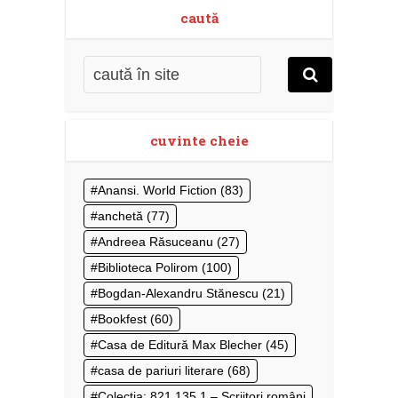
caută
cuvinte cheie
Anansi. World Fiction
(83)
anchetă
(77)
Andreea Răsuceanu
(27)
Biblioteca Polirom
(100)
Bogdan-Alexandru Stănescu
(21)
Bookfest
(60)
Casa de Editură Max Blecher
(45)
casa de pariuri literare
(68)
Colecţia: 821.135.1 – Scriitori români