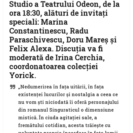
Studio a Teatrului Odeon, de la
ora 18:30, alături de invitați
speciali: Marina
Constantinescu, Radu
Paraschivescu, Doru Mareș și
Felix Alexa. Discuția va fi
moderată de Irina Cerchia,
coordonatoarea colecției
Yorick.
„Nedumerirea în fața uitării, în fața
existenței lucurilor și nostalgia a ceea ce
nu vom ști niciodată îi oferă personajului
din romanul Singuraticul o dimensiune
mistică. În ciuda agitației sale, a
fremătului cotidian, acesta trăiește cu
voluptate propria încordare în fața lumii.