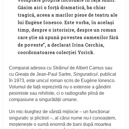
Găsim aici o forță dramatică, ba chiar
tragică, aceea a marilor piese de teatru ale
lui Eugène Ionesco. Este vorba, în același
timp, despre o istorisire, despre un roman
care știe să spună povestea oamenilor fără
de poveste”, a declarat Irina Cerchia,
coordonatoarea colecției Yorick.
Comparat adesea cu
Străinul
de Albert Camus sau
cu
Greața
de Jean-Paul Sartre,
Singuraticul
, publicat
în 1973, este unicul roman scris de Eugène Ionesco.
Volumul de față reprezintă nu o extensie a gândirii
pesimiste sau nihiliste, ci o radiografie plină de
compasiune a singurătății umane.
Un mic-burghez de vârstă mijlocie – un funcționar
singuratic și plictisit –, al cărui nume nu-l cunoaștem,
moștenește o sumă enormă de bani după moartea