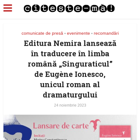
comunicate de presă
evenimente
recomandări
•
•
Editura Nemira lansează
în traducere în limba
română „Singuraticul”
de Eugène Ionesco,
unicul roman al
dramaturgului
24 noiembrie 2023