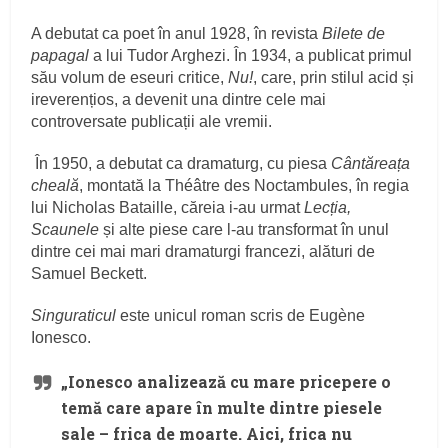
A debutat ca poet în anul 1928, în revista
Bilete de
papagal
a lui Tudor Arghezi. În 1934, a publicat primul
său volum de eseuri critice,
Nu!
, care, prin stilul acid și
ireverențios, a devenit una dintre cele mai
controversate publicații ale vremii.
În 1950, a debutat ca dramaturg, cu piesa
Cântăreața
cheală
, montată la Théâtre des Noctambules, în regia
lui Nicholas Bataille, căreia i-au urmat
Lecția,
Scaunele
și alte piese care l-au transformat în unul
dintre cei mai mari dramaturgi francezi, alături de
Samuel Beckett.
Singuraticul
este unicul roman scris de Eugène
Ionesco.
„Ionesco analizează cu mare pricepere o
temă care apare în multe dintre piesele
sale – frica de moarte. Aici, frica nu