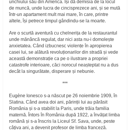
unchiului său din America. Își dă demisia de la locul
de muncă, unde lucra de cincisprezece ani, și se mută
într-un apartament mult mai mare, în care, printre
altele, își petrece timpul gândindu-se la moarte.
Are o scurtă aventură cu chelnerița de la restaurantul
unde mănâncă regulat, dar nici asta nu-i domolește
anxietatea. Când izbucnesc violențe în apropierea
casei lui, se alătură revoluționarilor din stradă și vede
această demonstrație ca pe o ilustrare a propriei
catastrofe interioare, căci norocul neașteptat nu a dus
decât la singurătate, disperare și nebunie.
***
Eugène Ionesco s-a născut pe 26 noiembrie 1909, în
Slatina. Când avea doi ani, părinții lui au părăsit
România și s-a stabilit la Paris, unde trăia familia
maternă. Întors în România după 1922, a învățat limba
română și s-a înscris la Liceul Sf. Sava, unde, peste
câțiva ani, a devenit profesor de limba franceză.