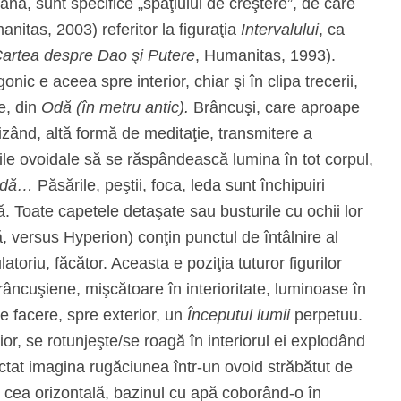
iană, sunt specifice „spaţiului de creştere”, de care
anitas, 2003) referitor la figuraţia
Intervalului
, ca
artea despre Dao şi Putere
, Humanitas, 1993).
ic e aceea spre interior, chiar şi în clipa trecerii,
re, din
Odă (în metru antic).
Brâncuşi, care aproape
izând, altă formă de meditaţie, transmitere a
urile ovoidale să se răspândească lumina în tot corpul,
dă…
Păsările, peştii, foca, leda sunt închipuiri
ă. Toate capetele detaşate sau busturile cu ochii lor
ă, versus Hyperion) conţin punctul de întâlnire al
atoriu, făcător. Aceasta e poziţia tuturor figurilor
râncuşiene, mişcătoare în interioritate, luminoase în
de facere, spre exterior, un
Începutul lumii
perpetuu.
or, se rotunjeşte/se roagă în interiorul ei explodând
ctat imagina rugăciunea într-un ovoid străbătut de
e cea orizontală, bazinul cu apă coborând-o în