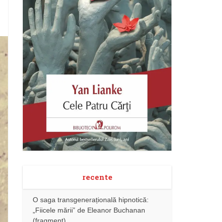
recente
O saga transgenerațională hipnotică:
„Fiicele mării” de Eleanor Buchanan
(fragment)