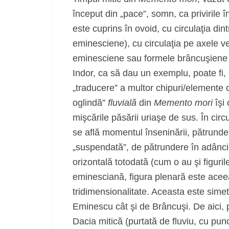
început din „pace”, somn, ca privirile î
este cuprins în ovoid, cu circulaţia dint
eminesciene), cu circulaţia pe axele ve
eminesciene sau formele brâncuşiene 
Indor, ca să dau un exemplu, poate fi, c
„traducere” a multor chipuri/elemente 
oglindă”
fluvială
din
Memento mori
îşi
mişcările păsării uriaşe de sus. În circ
se află momentul înseninării, pătrunderii
„suspendată”, de pătrundere în adâncim
orizontală totodată (cum o au şi figuril
eminesciană, figura plenară este ace
tridimensionalitate. Aceasta este simetr
Eminescu cât şi de Brâncuşi. De aici, p
Dacia mitică (purtată de fluviu, cu punct