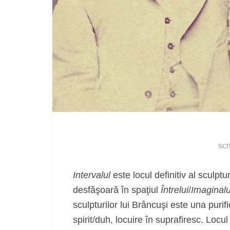
scr
Intervalul
este locul definitiv al sculp
desfăşoară în spaţiul
Întrelui
/
Imaginalu
sculpturilor lui Brâncuşi este una purif
spirit/duh, locuire în suprafiresc. Locu