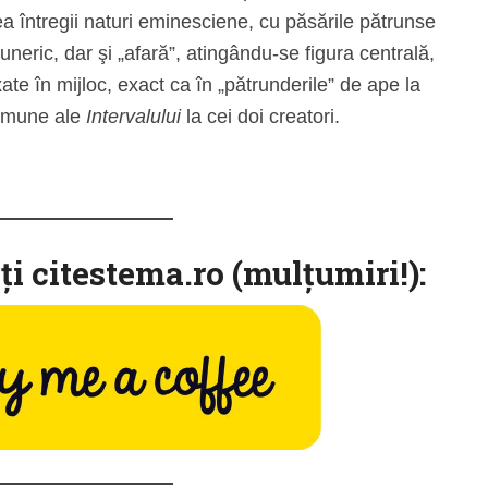
a întregii naturi eminesciene, cu păsările pătrunse
tuneric, dar şi „afară”, atingându-se figura centrală,
xate în mijloc, exact ca în „pătrunderile” de ape la
comune ale
Intervalului
la cei doi creatori.
ţi citestema.ro (mulţumiri!):