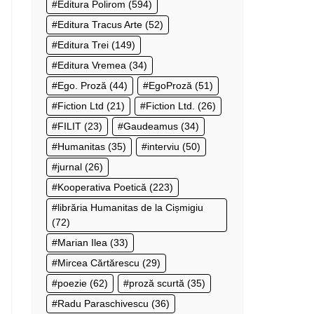
Editura Polirom
(594)
Editura Tracus Arte
(52)
Editura Trei
(149)
Editura Vremea
(34)
Ego. Proză
(44)
EgoProză
(51)
Fiction Ltd
(21)
Fiction Ltd.
(26)
FILIT
(23)
Gaudeamus
(34)
Humanitas
(35)
interviu
(50)
jurnal
(26)
Kooperativa Poetică
(223)
librăria Humanitas de la Cișmigiu
(72)
Marian Ilea
(33)
Mircea Cărtărescu
(29)
poezie
(62)
proză scurtă
(35)
Radu Paraschivescu
(36)