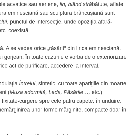
tele acvatice sau aeriene,
lin, blând stră
bătute, aflate
tura eminesciană sau sculptura brâncuşiană sunt
elui
, punctul de intersecţie, unde opoziţia afară-
etc. coexistă.
ă. A se vedea orice „răsărit” din lirica eminesciană,
ui gorjean. În toate cazurile e vorba de o exteriorizare
 orice act de purificare, accedere la Interval.
ndulaţia
Întrelui
, sintetic, cu toate apariţiile din moarte
eni (
Muza adormită, Leda, Păsările…,
etc.)
fixitate-curgere spre cele patru capete, în unduire,
, nemărginirea unor forme mărginite, compacte doar în