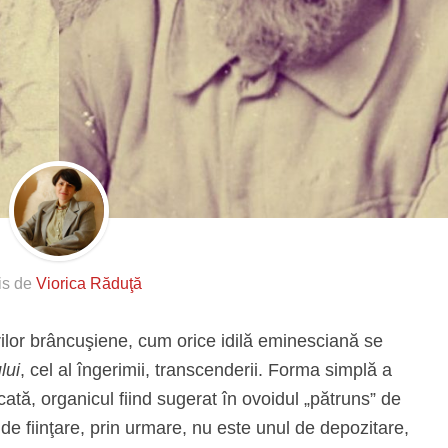
is de
Viorica Răduţă
turilor brâncuşiene, cum orice idilă eminesciană se
lui
, cel al îngerimii, transcenderii. Forma simplă a
icată, organicul fiind sugerat în ovoidul „pătruns” de
l de fiinţare, prin urmare, nu este unul de depozitare,