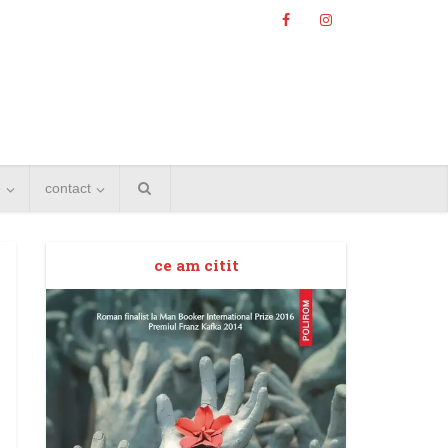
e
contact
ce am citit