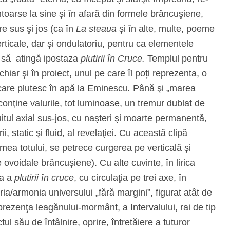
ntoarse la sine şi în afară din formele brâncuşiene,
re sus şi jos (ca în
La steaua
şi în alte, multe, poeme
rticale, dar şi ondulatoriu, pentru ca elementele
să atingă ipostaza
plutirii în Cruce.
Templul pentru
hiar şi în proiect, unul pe care îl poți reprezenta, o
care plutesc în apă la Eminescu
.
Până şi „marea
 conţine valurile, tot luminoase, un tremur dublat de
uitul axial sus-jos, cu naşteri şi moarte permanentă,
, static şi fluid, al revelaţiei. Cu această clipă
ea totului, se petrece curgerea pe verticală şi
e ovoidale brâncuşiene). Cu alte cuvinte, în lirica
ea a
plutirii în cruce
, cu circulaţia pe trei axe, în
ia/armonia universului „fără margini”, figurat atât de
rezenţa leagănului-mormânt, a Intervalului, rai de tip
ul său de întâlnire, oprire, întretăiere a tuturor