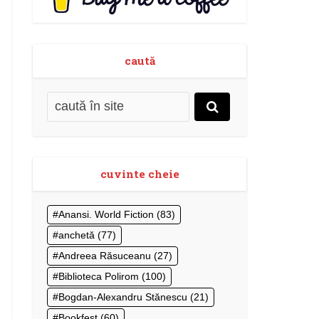
caută
cuvinte cheie
Anansi. World Fiction
(83)
anchetă
(77)
Andreea Răsuceanu
(27)
Biblioteca Polirom
(100)
Bogdan-Alexandru Stănescu
(21)
Bookfest
(60)