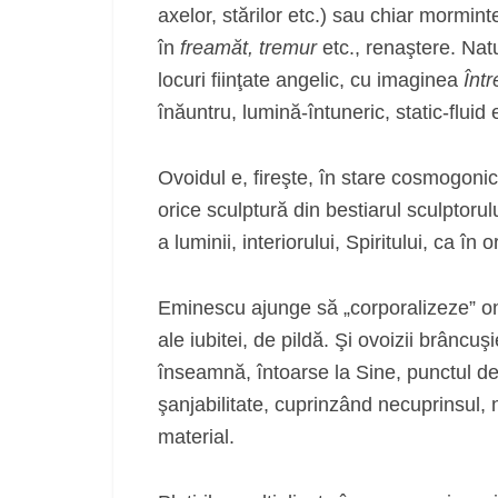
axelor, stărilor etc.) sau chiar mormin
în
freamăt, tremur
etc., renaştere. Na
locuri fiinţate angelic, cu imaginea
Într
înăuntru, lumină-întuneric, static-fluid 
Ovoidul e, fireşte, în stare cosmogonic
orice sculptură din bestiarul sculptorul
a luminii, interiorului, Spiritului, ca în
Eminescu ajunge să „corporalizeze” o
ale iubitei, de pildă. Şi ovoizii brâncuşi
înseamnă, întoarse la Sine, punctul de 
şanjabilitate, cuprinzând necuprinsul
material.