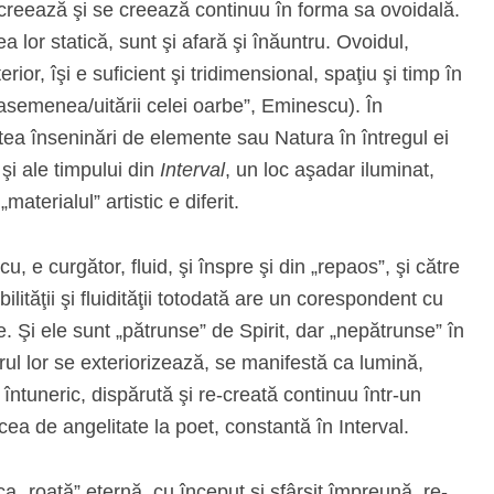
 creează şi se creează continuu în forma sa ovoidală.
atea lor statică, sunt şi afară şi înăuntru. Ovoidul,
ior, îşi e suficient şi tridimensional, spaţiu şi timp în
asemenea/uitării celei oarbe”, Eminescu). În
ea înseninări de elemente sau Natura în întregul ei
 şi ale timpului din
Interval
, un loc aşadar iluminat,
materialul” artistic e diferit.
 e curgător, fluid, şi înspre şi din „repaos”, şi către
lităţii şi fluidităţii totodată are un corespondent cu
e. Şi ele sunt „pătrunse” de Spirit, dar „nepătrunse” în
ul lor se exteriorizează, se manifestă ca lumină,
ntuneric, dispărută şi re-creată continuu într-un
ea de angelitate la poet, constantă în Interval.
ca „roată” eternă, cu început şi sfârşit împreună, re-