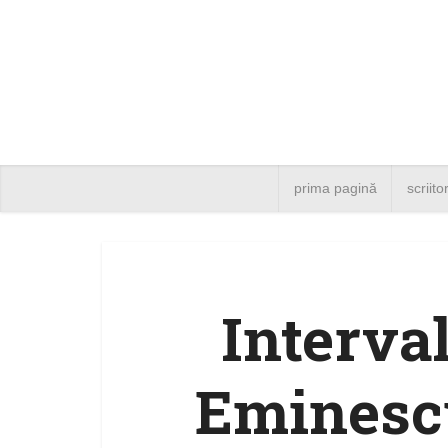
prima pagină
scriito
Interval
Eminescu