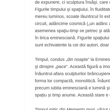
de expunere, ci sculptura însăşi, care
Figurile timpului şi spaţiului, în fluidit
mereu luminos, scoate lăuntricul în exter
circuit, adâncime cosmică („un adânc 
asemenea spaţiu-timp se petrec şi atât
în lirica eminesciană. Figurile spaţiului
sunt echivalente la cei doi autori, doar „
Timpul, condus „din noapte” la Eminescu,
şi dinspre „pace”. Această figură a imobi
înăuntrul-afara sculpturilor brâncuşien
forma lor compactă, monolitică. Înăuntr
precum iubita eminesciană e lumină şi î
spațiu și timp anume. Această stare e c
Timpul mitic din
Memento mori
, văzut 