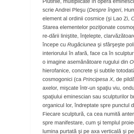
Plutirile, multiplicate în opera eminesc
scrie Andrei Pleşu (
Despre îngeri
, Hum
element al ordinii cosmice (şi Lao Zi,
C
Starea elementelor poziţionate cosmogon
re-dării liniştite, înţelepte, clarvăzătoa
începe cu
Rugăciunea
şi sfârşeşte pol
interiorului în afară, face ca în sculpt
o imagine asemănătoare rugului din
O
hierofanice, concrete și subtile totodat
cosmogonici (ca
Principesa X
, de pild
axelor, mişcate într-un spaţiu viu, ondul
spaţiului eminescian sau sculpturilor b
organicul lor, îndreptate spre punctul 
Fiecare sculptură, ca cea numită anteri
spre manifestare, cum şi templul proie
lumina purtată şi pe axa verticală şi p