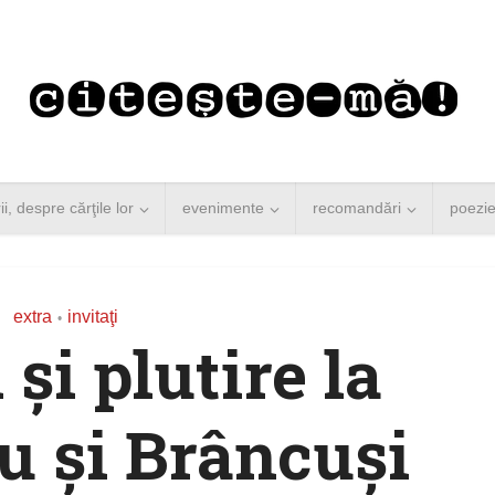
rii, despre cărţile lor
evenimente
recomandări
poezi
extra
invitaţi
•
 şi plutire la
 şi Brâncuşi