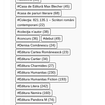
Casa de Editură Max Blecher
(45)
casa de pariuri literare
(68)
Colecţia: 821.135.1 – Scriitori români
contemporani
(22)
colecţia n’autor
(38)
concurs
(36)
debut
(49)
Denisa Comănescu
(24)
Editura Cartea Românească
(23)
Editura Cartier
(34)
Editura Charmides
(27)
Editura Humanitas
(230)
Editura Humanitas Fiction
(193)
Editura Litera
(242)
Editura Nemira
(160)
Editura Pandora M
(74)