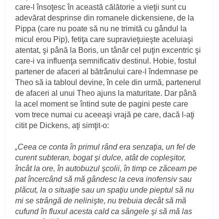
care-l însoţesc în această călătorie a vieţii sunt cu
adevărat desprinse din romanele dickensiene, de la
Pippa (care nu poate să nu ne trimită cu gândul la
micul erou Pip), fetiţa care supravieţuieşte aceluiaşi
atentat, şi până la Boris, un tânăr cel puţin excentric şi
care-i va influenţa semnificativ destinul. Hobie, fostul
partener de afaceri al bătrânului care-l îndemnase pe
Theo să ia tabloul devine, în cele din urmă, partenerul
de afaceri al unui Theo ajuns la maturitate. Dar până
la acel moment se întind sute de pagini peste care
vom trece numai cu aceeaşi vrajă pe care, dacă l-aţi
citit pe Dickens, aţi simţit-o:
„Ceea ce conta în primul rând era senzaţia, un fel de
curent subteran, bogat şi dulce, atât de copleşitor,
încât la ore, în autobuzul şcolii, în timp ce zăceam pe
pat încercând să mă gândesc la ceva inofensiv sau
plăcut, la o situaţie sau un spaţiu unde pieptul să nu
mi se strângă de nelinişte, nu trebuia decât să mă
cufund în fluxul acesta cald ca sângele şi să mă las