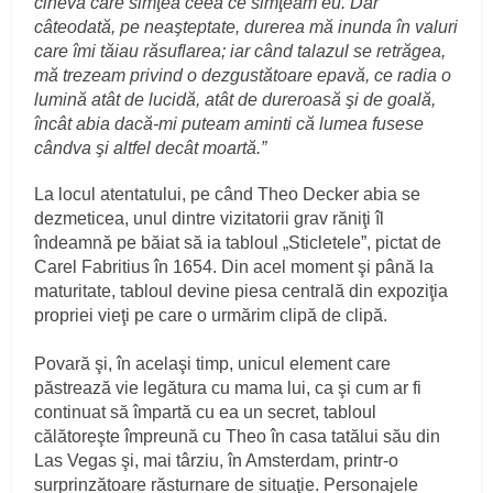
cineva care simţea ceea ce simţeam eu. Dar
câteodată, pe neaşteptate, durerea mă inunda în valuri
care îmi tăiau răsuflarea; iar când talazul se retrăgea,
mă trezeam privind o dezgustătoare epavă, ce radia o
lumină atât de lucidă, atât de dureroasă şi de goală,
încât abia dacă-mi puteam aminti că lumea fusese
cândva şi altfel decât moartă.”
La locul atentatului, pe când Theo Decker abia se
dezmeticea, unul dintre vizitatorii grav răniţi îl
îndeamnă pe băiat să ia tabloul „Sticletele”, pictat de
Carel Fabritius în 1654. Din acel moment şi până la
maturitate, tabloul devine piesa centrală din expoziţia
propriei vieţi pe care o urmărim clipă de clipă.
Povară şi, în acelaşi timp, unicul element care
păstrează vie legătura cu mama lui, ca şi cum ar fi
continuat să împartă cu ea un secret, tabloul
călătoreşte împreună cu Theo în casa tatălui său din
Las Vegas şi, mai târziu, în Amsterdam, printr-o
surprinzătoare răsturnare de situaţie. Personajele