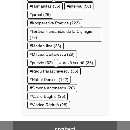
Humanitas
(35)
interviu
(50)
jurnal
(26)
Kooperativa Poetică
(223)
librăria Humanitas de la Cișmigiu
(72)
Marian Ilea
(33)
Mircea Cărtărescu
(29)
poezie
(62)
proză scurtă
(35)
Radu Paraschivescu
(36)
Raftul Denisei
(122)
Simona Antonescu
(20)
Vasile Baghiu
(25)
Viorica Răduţă
(28)
contact