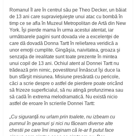
Romanul îl are în centrul său pe Theo Decker, un băiat
de 13 ani care supravieţuieşte unui atac cu bombă în
timp ce se afla în Muzeul Metropolitan de Artă din New
York. Îşi pierde mama în urma acestui atentat, iar
următoarele pagini sunt dovada vie a excelenţei de
care dă dovadă Donna Tartt în reliefarea veridică a
unor emoţii cumplite. Gingăşia, naivitatea, groaza şi
senzaţia de irealitate sunt toate prezente în mintea
unui copil de 13 ani. Ochiul atent al Donnei Tartt nu
trădează prin nimic, povestitorul înnăscut îşi duce la
bun sfârşit misiunea. Misiune presărată cu pericole,
căci a scrie despre o astfel de pierdere poate oricând
să frizeze superficialul, să nu atingă profunzimea sau
să cadă în extrema melodramatică. Nu există nicio
astfel de eroare în scrierile Donnei Tartt:
„Cu siguranţă nu urlam prin toalete, nu izbeam cu
pumnul în geamuri şi nici nu făceam diverse alte
chestii pe care îmi imaginam că le-ar fi putut face