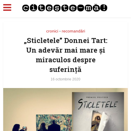
cronici
recomandări
•
„Sticletele” Donnei Tart:
Un adevăr mai mare şi
miraculos despre
suferinţă
16 octombrie 2020