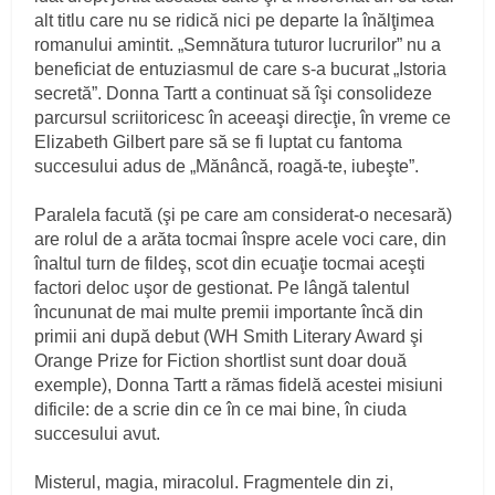
alt titlu care nu se ridică nici pe departe la înălţimea
romanului amintit. „Semnătura tuturor lucrurilor” nu a
beneficiat de entuziasmul de care s-a bucurat „Istoria
secretă”. Donna Tartt a continuat să îşi consolideze
parcursul scriitoricesc în aceeaşi direcţie, în vreme ce
Elizabeth Gilbert pare să se fi luptat cu fantoma
succesului adus de „Mănâncă, roagă-te, iubeşte”.
Paralela facută (şi pe care am considerat-o necesară)
are rolul de a arăta tocmai înspre acele voci care, din
înaltul turn de fildeş, scot din ecuaţie tocmai aceşti
factori deloc uşor de gestionat. Pe lângă talentul
încununat de mai multe premii importante încă din
primii ani după debut (WH Smith Literary Award şi
Orange Prize for Fiction shortlist sunt doar două
exemple), Donna Tartt a rămas fidelă acestei misiuni
dificile: de a scrie din ce în ce mai bine, în ciuda
succesului avut.
Misterul, magia, miracolul. Fragmentele din zi,