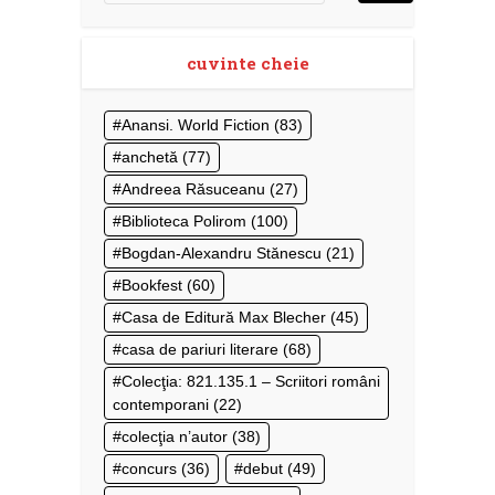
cuvinte cheie
Anansi. World Fiction
(83)
anchetă
(77)
Andreea Răsuceanu
(27)
Biblioteca Polirom
(100)
Bogdan-Alexandru Stănescu
(21)
Bookfest
(60)
Casa de Editură Max Blecher
(45)
casa de pariuri literare
(68)
Colecţia: 821.135.1 – Scriitori români
contemporani
(22)
colecţia n’autor
(38)
concurs
(36)
debut
(49)