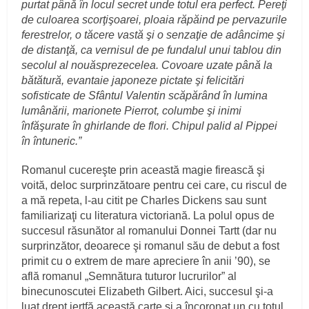
purtat până în locul secret unde totul era perfect. Pereţi
de culoarea scorţişoarei, ploaia răpăind pe pervazurile
ferestrelor, o tăcere vastă şi o senzaţie de adâncime şi
de distanţă, ca vernisul de pe fundalul unui tablou din
secolul al nouăsprezecelea. Covoare uzate până la
bătătură, evantaie japoneze pictate şi felicitări
sofisticate de Sfântul Valentin scăpărând în lumina
lumânării, marionete Pierrot, columbe şi inimi
înfăşurate în ghirlande de flori. Chipul palid al Pippei
în întuneric.”
Romanul cucereşte prin această magie firească şi
voită, deloc surprinzătoare pentru cei care, cu riscul de
a mă repeta, l-au citit pe Charles Dickens sau sunt
familiarizaţi cu literatura victoriană. La polul opus de
succesul răsunător al romanului Donnei Tartt (dar nu
surprinzător, deoarece şi romanul său de debut a fost
primit cu o extrem de mare apreciere în anii ’90), se
află romanul „Semnătura tuturor lucrurilor” al
binecunoscutei Elizabeth Gilbert. Aici, succesul şi-a
luat drept jertfă această carte şi a încoronat un cu totul