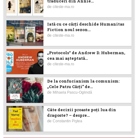
traduceri din Annie...
de
citeste-ma.ro
Iată cu ce cărţi deschide Humanitas
Fiction noul sezon...
de
citeste-ma.ro
„Protocols“ de Andrew D. Huberman,
cea mai așteptată...
de
citeste-ma.ro
De la confucianism la comunism:
„Cele Patru Cărți” de...
de
Mihaela Pascu-Oglindă
Câte decizii proaste poţi lua din
dragoste? – despre...
de
Constantin Piştea