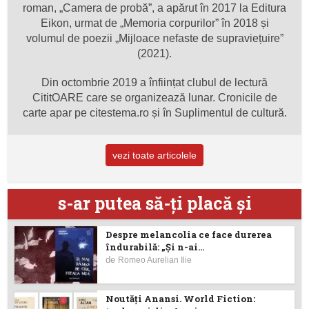
roman, „Camera de probă”, a apărut în 2017 la Editura
Eikon, urmat de „Memoria corpurilor” în 2018 și
volumul de poezii „Mijloace nefaste de supraviețuire”
(2021).
Din octombrie 2019 a înființat clubul de lectură
CititOARE care se organizează lunar. Cronicile de
carte apar pe citestema.ro și în Suplimentul de cultură.
vezi toate articolele
s-ar putea să-ţi placă şi
Despre melancolia ce face durerea
îndurabilă: „Și n-ai...
de
Romeo Aurelian Ilie
Noutăţi Anansi. World Fiction: