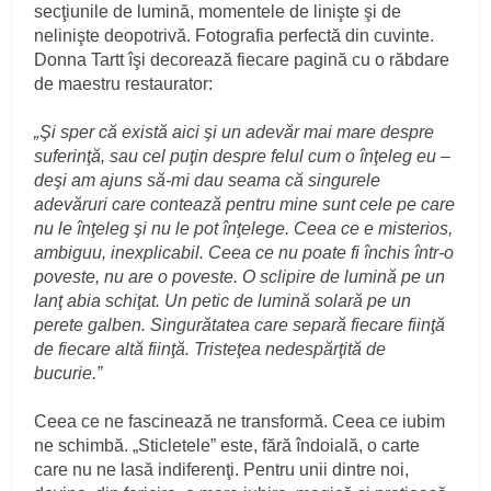
secţiunile de lumină, momentele de linişte şi de
nelinişte deopotrivă. Fotografia perfectă din cuvinte.
Donna Tartt îşi decorează fiecare pagină cu o răbdare
de maestru restaurator:
„Şi sper că există aici şi un adevăr mai mare despre
suferinţă, sau cel puţin despre felul cum o înţeleg eu –
deşi am ajuns să-mi dau seama că singurele
adevăruri care contează pentru mine sunt cele pe care
nu le înţeleg şi nu le pot înţelege. Ceea ce e misterios,
ambiguu, inexplicabil. Ceea ce nu poate fi închis într-o
poveste, nu are o poveste. O sclipire de lumină pe un
lanţ abia schiţat. Un petic de lumină solară pe un
perete galben. Singurătatea care separă fiecare fiinţă
de fiecare altă fiinţă. Tristeţea nedespărţită de
bucurie.”
Ceea ce ne fascinează ne transformă. Ceea ce iubim
ne schimbă. „Sticletele” este, fără îndoială, o carte
care nu ne lasă indiferenţi. Pentru unii dintre noi,