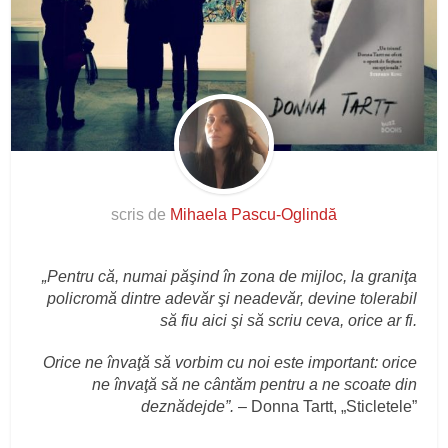
scris de
Mihaela Pascu-Oglindă
„Pentru că, numai păşind în zona de mijloc, la graniţa
policromă dintre adevăr şi neadevăr, devine tolerabil
să fiu aici şi să scriu ceva, orice ar fi.
Orice ne învaţă să vorbim cu noi este important: orice
ne învaţă să ne cântăm pentru a ne scoate din
deznădejde”.
– Donna Tartt, „Sticletele”