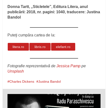
Donna Tartt, „Sticletele”, Editura Litera, anul
publicării: 2018, nr. pagini: 1040, traducere: Justina
Bandol
Puteţi cumpăra cartea de la:
litera.ro
libris.ro
elefant.ro
Fotografie reprezentativă de
Jessica Pamp
pe
Unsplash
Charles Dickens
Justina Bandol