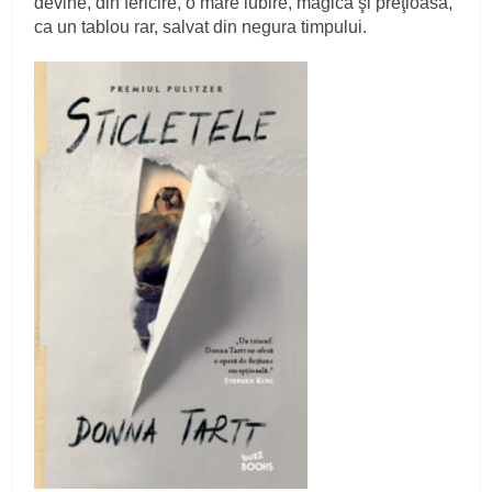
devine, din fericire, o mare iubire, magică şi preţioasă,
ca un tablou rar, salvat din negura timpului.