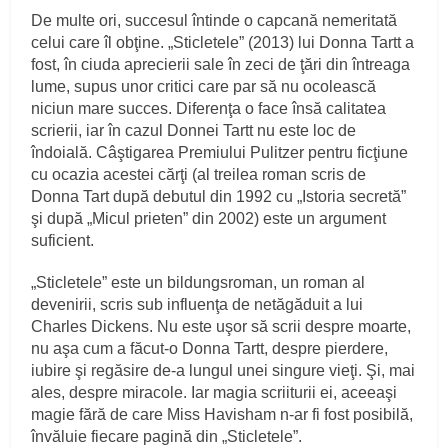
De multe ori, succesul întinde o capcană nemeritată
celui care îl obţine. „Sticletele” (2013) lui Donna Tartt a
fost, în ciuda aprecierii sale în zeci de ţări din întreaga
lume, supus unor critici care par să nu ocolească
niciun mare succes. Diferenţa o face însă calitatea
scrierii, iar în cazul Donnei Tartt nu este loc de
îndoială. Câştigarea Premiului Pulitzer pentru ficţiune
cu ocazia acestei cărţi (al treilea roman scris de
Donna Tart după debutul din 1992 cu „Istoria secretă”
şi după „Micul prieten” din 2002) este un argument
suficient.
„Sticletele” este un bildungsroman, un roman al
devenirii, scris sub influenţa de netăgăduit a lui
Charles Dickens. Nu este uşor să scrii despre moarte,
nu aşa cum a făcut-o Donna Tartt, despre pierdere,
iubire şi regăsire de-a lungul unei singure vieţi. Şi, mai
ales, despre miracole. Iar magia scriiturii ei, aceeaşi
magie fără de care Miss Havisham n-ar fi fost posibilă,
învăluie fiecare pagină din „Sticletele”.