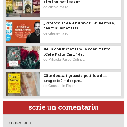
Fiction noul sezon...
de
citeste-ma.ro
„Protocols“ de Andrew D. Huberman,
cea mai așteptată...
de
citeste-ma.ro
De la confucianism la comunism:
„Cele Patru Cărți” de...
de
Mihaela Pascu-Oglindă
Câte decizii proaste poţi lua din
dragoste? – despre...
de
Constantin Piştea
scrie un comentariu
comentariu