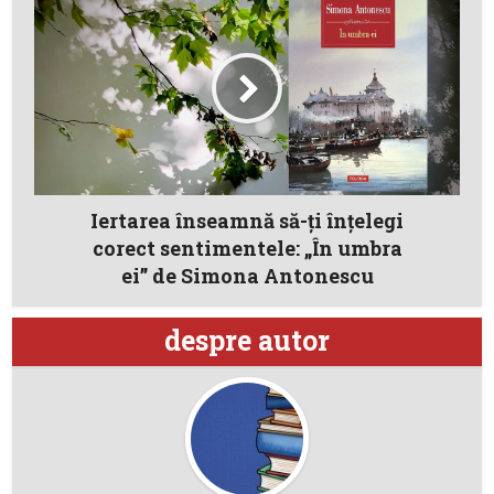
Iertarea înseamnă să-ţi înţelegi
corect sentimentele: „În umbra
ei” de Simona Antonescu
despre autor