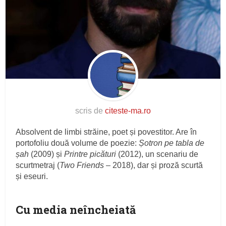
scris de
citeste-ma.ro
Absolvent de limbi străine, poet și povestitor. Are în
portofoliu două volume de poezie:
Șotron pe tabla de
șah
(2009) și
Printre picături
(2012), un scenariu de
scurtmetraj (
Two Friends
– 2018), dar și proză scurtă
și eseuri.
Cu media neîncheiată