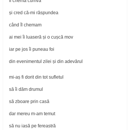
îl chema cumva
și cred că-mi răspundea
când îl chemam
ai mei îi luaseră și o cușcă mov
iar pe jos îi puneau foi
din evenimentul zilei și din adevărul
mi-aș fi dorit din tot sufletul
să îi dăm drumul
să zboare prin casă
dar mereu m-am temut
să nu iasă pe fereastră