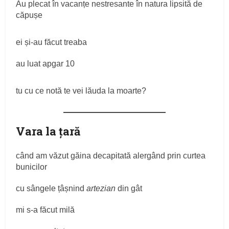
Au plecat în vacanțe nestresante în natura lipsită de
căpușe
ei și-au făcut treaba
au luat apgar 10
tu cu ce notă te vei lăuda la moarte?
Vara la țară
când am văzut găina decapitată alergând prin curtea
bunicilor
cu sângele țâșnind
artezian
din gât
mi s-a făcut milă