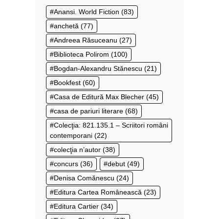
Anansi. World Fiction
(83)
anchetă
(77)
Andreea Răsuceanu
(27)
Biblioteca Polirom
(100)
Bogdan-Alexandru Stănescu
(21)
Bookfest
(60)
Casa de Editură Max Blecher
(45)
casa de pariuri literare
(68)
Colecţia: 821.135.1 – Scriitori români
contemporani
(22)
colecţia n’autor
(38)
concurs
(36)
debut
(49)
Denisa Comănescu
(24)
Editura Cartea Românească
(23)
Editura Cartier
(34)