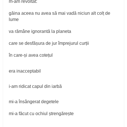
m-am revoltat:
găina aceea nu avea să mai vadă niciun alt colț de
lume
va rămâne ignorantă la planeta
care se desfășura de jur împrejurul curții
în care-și avea cotețul
era inacceptabil
i-am ridicat capul din iarbă
mi-a însângerat degetele
mi-a făcut cu ochiul ștrengărește