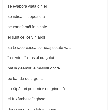
se evaporă viața din ei
se ridică în troposferă
se transformă în ploaie
ei sunt cei ce vin apoi
să te răcorească pe neașteptate vara
în centrul încins al orașului
bat la geamurile mașinii oprite
pe banda de urgență
cu răpăituri puternice de grindină
ei îți zâmbesc înghețat,
deci sincer, prin toți oamenii