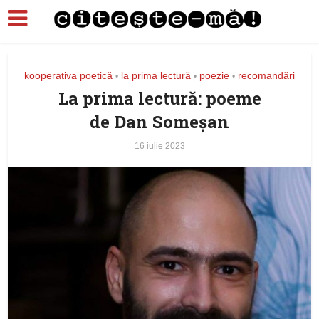
kooperativa poetică
la prima lectură
poezie
recomandări
•
•
•
La prima lectură: poeme
de Dan Someşan
16 iulie 2023