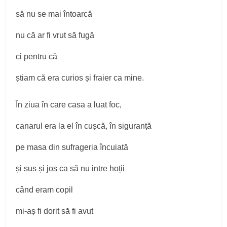
să nu se mai întoarcă
nu că ar fi vrut să fugă
ci pentru că
știam că era curios și fraier ca mine.
În ziua în care casa a luat foc,
canarul era la el în cușcă, în siguranță
pe masa din sufrageria încuiată
și sus și jos ca să nu intre hoții
când eram copil
mi-aș fi dorit să fi avut