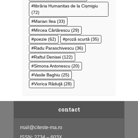
librăria Humanitas de la Cișmigiu
(72)
Marian Ilea
(33)
Mircea Cărtărescu
(29)
poezie
(62)
proză scurtă
(35)
Radu Paraschivescu
(36)
Raftul Denisei
(122)
Simona Antonescu
(20)
Vasile Baghiu
(25)
Viorica Răduţă
(28)
contact
mail@citeste-ma.ro
ISSN: 2734 – 603X