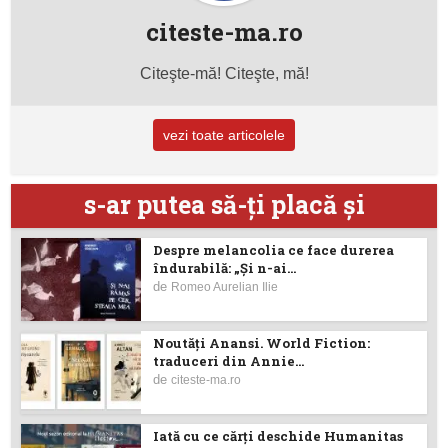
citeste-ma.ro
Citeşte-mă! Citeşte, mă!
vezi toate articolele
s-ar putea să-ţi placă şi
Despre melancolia ce face durerea
îndurabilă: „Și n-ai...
de
Romeo Aurelian Ilie
Noutăţi Anansi. World Fiction:
traduceri din Annie...
de
citeste-ma.ro
Iată cu ce cărţi deschide Humanitas