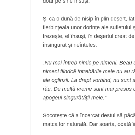
doar pe sine însuși.
Și ca o dună de nisip în plin deșert, 
fierbințeala unor dorințe ale sufletului
trezește, el însuși, în deșertul creat d
însingurat și neînțeles.
„Nu mai întreb nimic pe nimeni. Beau ca
nimeni fiindcă întrebările mele nu au r
ale oglinzii. La drept vorbind, nu sunt 
rău. De multă vreme sunt mai presus de
apogeul singurătății mele.”
Socotește că a încercat destul să păcăl
matca lor naturală. Dar soarta, odată î