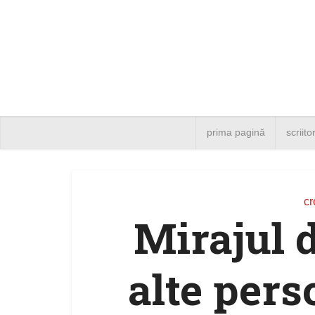
prima pagină
scriito
cr
Mirajul 
alte pers