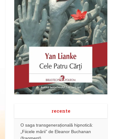
recente
O saga transgenerațională hipnotică:
„Fiicele mării” de Eleanor Buchanan
(fragment)