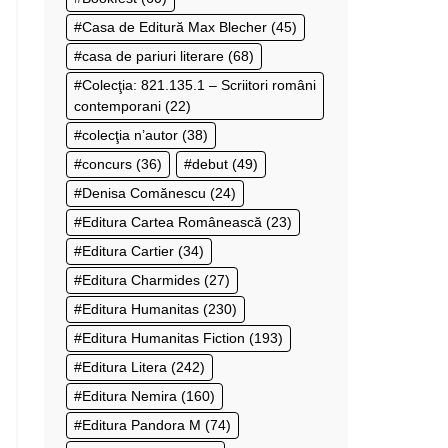
Casa de Editură Max Blecher
(45)
casa de pariuri literare
(68)
Colecţia: 821.135.1 – Scriitori români
contemporani
(22)
colecţia n’autor
(38)
concurs
(36)
debut
(49)
Denisa Comănescu
(24)
Editura Cartea Românească
(23)
Editura Cartier
(34)
Editura Charmides
(27)
Editura Humanitas
(230)
Editura Humanitas Fiction
(193)
Editura Litera
(242)
Editura Nemira
(160)
Editura Pandora M
(74)