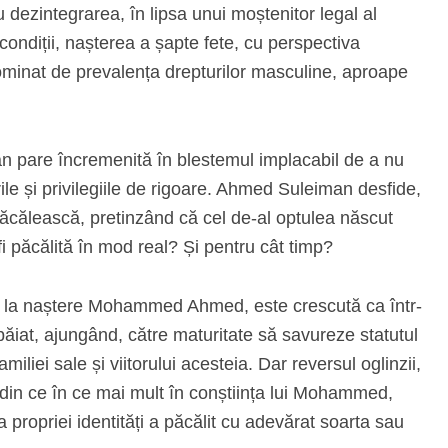
 dezintegrarea, în lipsa unui moștenitor legal al
 condiții, nașterea a șapte fete, cu perspectiva
dominat de prevalența drepturilor masculine, aproape
an pare încremenită în blestemul implacabil de a nu
rile și privilegiile de rigoare. Ahmed Suleiman desfide,
ăcălească, pretinzând că cel de-al optulea născut
fi păcălită în mod real? Și pentru cât timp?
e la naștere Mohammed Ahmed, este crescută ca într-
 băiat, ajungând, către maturitate să savureze statutul
iliei sale și viitorului acesteia. Dar reversul oglinzii,
a din ce în ce mai mult în conștiința lui Mohammed,
propriei identități a păcălit cu adevărat soarta sau