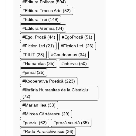
Editura Polirom
(594)
Editura Tracus Arte
(52)
Editura Trei
(149)
Editura Vremea
(34)
Ego. Proză
(44)
EgoProză
(51)
Fiction Ltd
(21)
Fiction Ltd.
(26)
FILIT
(23)
Gaudeamus
(34)
Humanitas
(35)
interviu
(50)
jurnal
(26)
Kooperativa Poetică
(223)
librăria Humanitas de la Cișmigiu
(72)
Marian Ilea
(33)
Mircea Cărtărescu
(29)
poezie
(62)
proză scurtă
(35)
Radu Paraschivescu
(36)