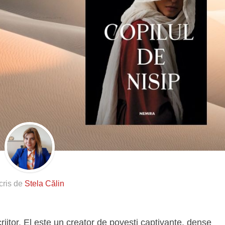
cris de
Stela Călin
iitor. El este un creator de povești captivante, dense