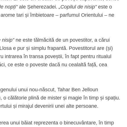
de nopți”
ale Șeherezadei.
„Copilul de nisip”
este o
arome tari și îmbietoare – parfumul Orientului – ne
e nisip”
ne este tălmăcită de un povestitor, a cărui
 Llosa e pur și simplu frapantă. Povestitorul are (și)
 intrarea în transa poveștii, în fapt pentru ritualul
 Căci, ce este o poveste dacă nu cealaltă față, cea
ea genului unui nou-născut, Tahar Ben Jelloun
, o călătorie plină de mister și magie în timp și spațiu.
rtului și mirajul devenirii unei alte persoane.
șterea unui băiat reprezenta o binecuvântare, în timp