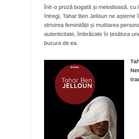
Într-o proză bogată și melodioasă, cu i
întregi, Tahar Ben Jelloun ne așterne 
strivirea feminității și mutilarea person
autenticitate, îmbrăcate în țesătura un
bucura de ea.
Tah
Nem
tra