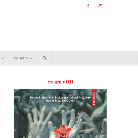
e
contact
ce am citit