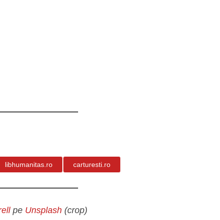
libhumanitas.ro
carturesti.ro
ell
pe
Unsplash
(crop)