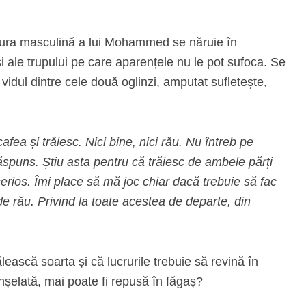
latura masculină a lui Mohammed se năruie în
 și ale trupului pe care aparențele nu le pot sufoca. Se
e vidul dintre cele două oglinzi, amputat sufletește,
fea și trăiesc. Nici bine, nici rău. Nu întreb pe
ăspuns. Știu asta pentru că trăiesc de ambele părți
serios. Îmi place să mă joc chiar dacă trebuie să fac
 rău. Privind la toate acestea de departe, din
ească soarta și că lucrurile trebuie să revină în
nșelată, mai poate fi repusă în făgaș?