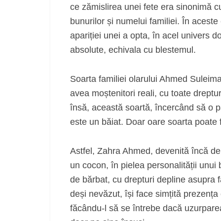
ce zămislirea unei fete era sinonimă cu
bunurilor și numelui familiei. În aceste
apariției unei a opta, în acel univers 
absolute, echivala cu blestemul.
Soarta familiei olarului Ahmed Suleim
avea moștenitori reali, cu toate dreptu
însă, această soartă, încercând să o p
este un băiat. Doar oare soarta poate 
Astfel, Zahra Ahmed, devenită încă d
un cocon, în pielea personalității unui
de bărbat, cu drepturi depline asupra fam
deși nevăzut, își face simțită prezenț
făcându-l să se întrebe dacă uzurparea 