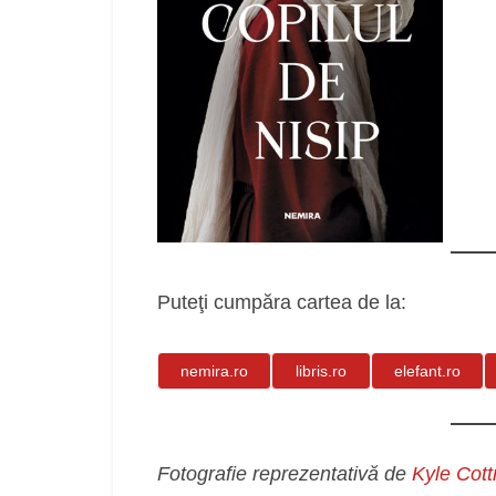
Puteţi cumpăra cartea de la:
nemira.ro
libris.ro
elefant.ro
Fotografie reprezentativă de
Kyle Cottr