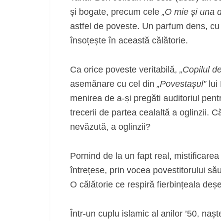
și bogate, precum cele
„O mie și una 
astfel de poveste. Un parfum dens, cu 
însoțește în această călătorie.
Ca orice poveste veritabilă,
„Copilul d
asemănare cu cel din
„Povestașul”
lui
menirea de a-și pregăti auditoriul pentru
trecerii de partea cealaltă a oglinzii.
nevăzută, a oglinzii?
Pornind de la un fapt real, mistificar
întrețese, prin vocea povestitorului său
O călătorie ce respiră fierbințeala deșe
Într-un cuplu islamic al anilor ’50, na