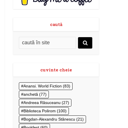
caută
cuvinte cheie
Anansi. World Fiction
(83)
anchetă
(77)
Andreea Răsuceanu
(27)
Biblioteca Polirom
(100)
Bogdan-Alexandru Stănescu
(21)
Bookfest
(60)