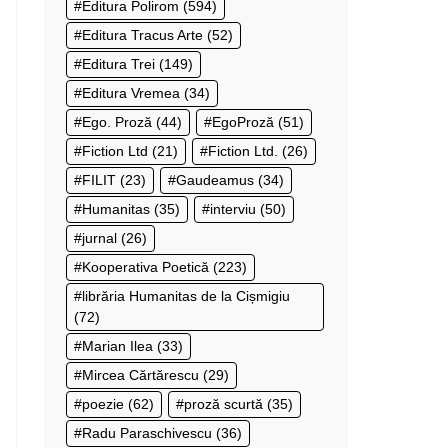
Editura Polirom
(594)
Editura Tracus Arte
(52)
Editura Trei
(149)
Editura Vremea
(34)
Ego. Proză
(44)
EgoProză
(51)
Fiction Ltd
(21)
Fiction Ltd.
(26)
FILIT
(23)
Gaudeamus
(34)
Humanitas
(35)
interviu
(50)
jurnal
(26)
Kooperativa Poetică
(223)
librăria Humanitas de la Cișmigiu
(72)
Marian Ilea
(33)
Mircea Cărtărescu
(29)
poezie
(62)
proză scurtă
(35)
Radu Paraschivescu
(36)