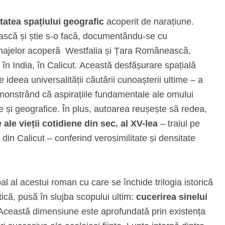
itatea spațiului geografic
acoperit de narațiune.
ească și știe s-o facă, documentându-se cu
rsonajelor acoperă Westfalia și Țara Românească,
în India, în Calicut. Această desfășurare spațială
ne ideea universalității căutării cunoașterii ultime – a
monstrând că aspirațiile fundamentale ale omului
se și geografice. În plus, autoarea reușește să redea,
ale vieții cotidiene din sec. al XV-lea
– traiul pe
 din Calicut – conferind verosimilitate și densitate
al al acestui roman cu care se închide trilogia istorică
tică, pusă în slujba scopului ultim:
cucerirea sinelui
 Această dimensiune este aprofundată prin existența