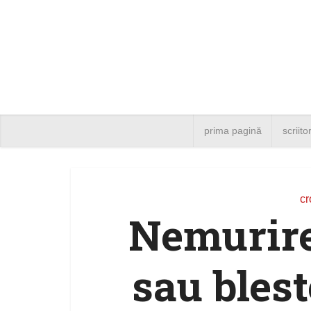
prima pagină
scriito
cr
Nemurire
sau bles