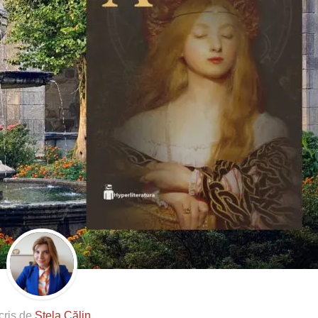
cris de
Stela Călin