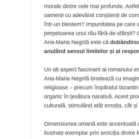
morale dintre cele mai profunde. Astfe
oamenii cu adevărat conștienți de con
într-un blestem? Impunitatea pe care a
perpetuarea unui rău-fără-de-sfârșit? 
Ana-Maria Negrilă este că
dobândirea 
anulând sensul limitelor și al respon
Un alt aspect fascinant al romanului e
Ana-Maria Negrilă brodează cu imaginați
religioase – precum împăratul bizantin
organic în țesătura narativă. Acest pro
culturală, stimulând atât emoția, cât și c
Dimensiunea umană este accentuată
ilustrate exemplar prin amiciția dintre