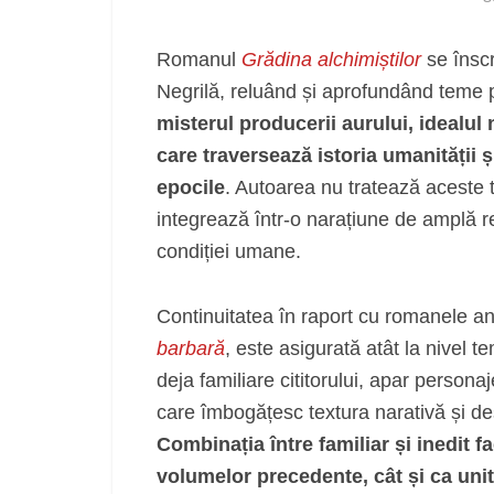
Romanul
Grădina alchimiștilor
se înscr
Negrilă, reluând și aprofundând teme 
misterul producerii aurului, idealul n
care traversează istoria umanității 
epocile
. Autoarea nu tratează aceste te
integrează într-o narațiune de amplă res
condiției umane.
Continuitatea în raport cu romanele an
barbară
, este asigurată atât la nivel te
deja familiare cititorului, apar perso
care îmbogățesc textura narativă și de
Combinația între familiar și inedit fa
volumelor precedente, cât și ca uni