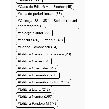
Casa de Editură Max Blecher
(45)
casa de pariuri literare
(68)
Colecţia: 821.135.1 – Scriitori români
contemporani
(22)
colecţia n’autor
(38)
concurs
(36)
debut
(49)
Denisa Comănescu
(24)
Editura Cartea Românească
(23)
Editura Cartier
(34)
Editura Charmides
(27)
Editura Humanitas
(230)
Editura Humanitas Fiction
(193)
Editura Litera
(242)
Editura Nemira
(160)
Editura Pandora M
(74)