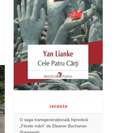
recente
O saga transgenerațională hipnotică:
„Fiicele mării” de Eleanor Buchanan
(fragment)