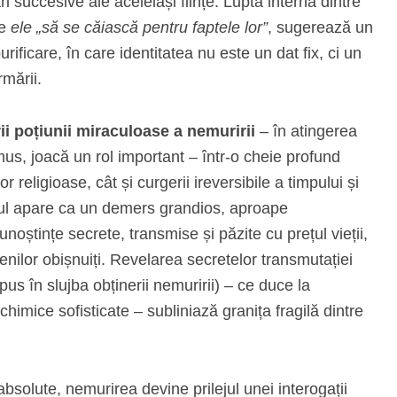
 succesive ale aceleiași ființe. Lupta internă dintre
re
ele „să se căiască pentru faptele lor”
, sugerează un
ificare, în care identitatea nu este un dat fix, ci un
rmării.
ii poțiunii miraculoase a nemuririi
– în atingerea
us, joacă un rol important – într-o cheie profund
r religioase, cât și curgerii ireversibile a timpului și
ortul apare ca un demers grandios, aproape
ștințe secrete, transmise și păzite cu prețul vieții,
menilor obișnuiți. Revelarea secretelor transmutației
us în slujba obținerii nemuririi) – ce duce la
 chimice sofisticate – subliniază granița fragilă dintre
absolute, nemurirea devine prilejul unei interogații