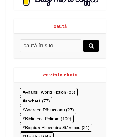
caută
cuvinte cheie
Anansi. World Fiction
(83)
anchetă
(77)
Andreea Răsuceanu
(27)
Biblioteca Polirom
(100)
Bogdan-Alexandru Stănescu
(21)
Bookfest
(60)