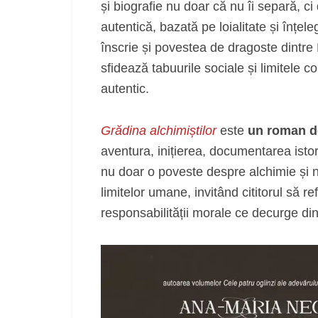
și biografie nu doar că nu îi separă, ci
autentică, bazată pe loialitate și înțe
înscrie și povestea de dragoste dintre 
sfidează tabuurile sociale și limitele c
autentic.
Grădina alchimiștilor
este
un roman de
aventura, inițierea, documentarea istor
nu doar o poveste despre alchimie și ne
limitelor umane, invitând cititorul să ref
responsabilității morale ce decurge di