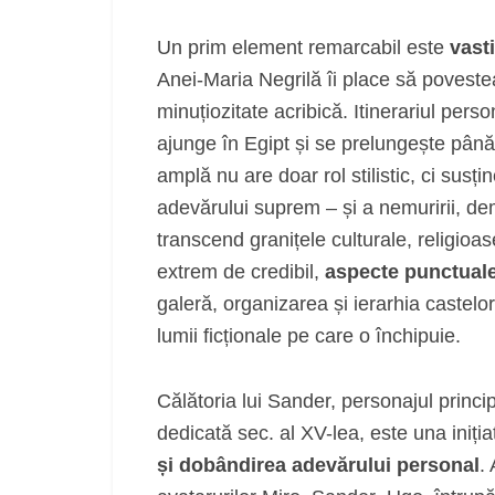
Un prim element remarcabil este
vast
Anei-Maria Negrilă îi place să povest
minuțiozitate acribică. Itinerariul pe
ajunge în Egipt și se prelungește până 
amplă nu are doar rol stilistic, ci susți
adevărului suprem – și a nemuririi, de
transcend granițele culturale, religioa
extrem de credibil,
aspecte punctuale 
galeră, organizarea și ierarhia castelor
lumii ficționale pe care o închipuie.
Călătoria lui Sander, personajul princip
dedicată sec. al XV-lea, este una iniția
și dobândirea adevărului personal
.