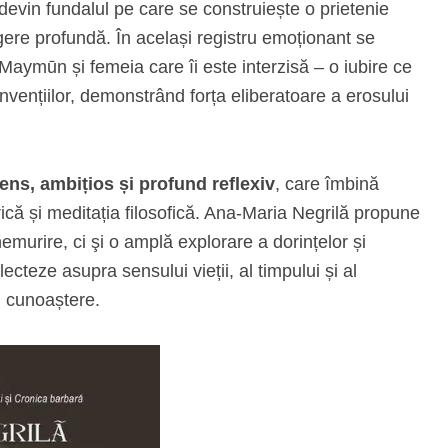
 devin fundalul pe care se construiește o prietenie
legere profundă. În același registru emoționant se
Maymūn și femeia care îi este interzisă – o iubire ce
onvențiilor, demonstrând forța eliberatoare a erosului
ns, ambițios și profund reflexiv
, care îmbină
ică și meditația filosofică. Ana-Maria Negrilă propune
murire, ci şi o amplă explorare a dorințelor și
lecteze asupra sensului vieții, al timpului și al
n cunoaștere.