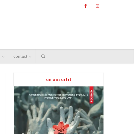
e
contact
ce am citit