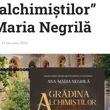
alchimiștilor”
aria Negrilă
21 ianuarie 2026