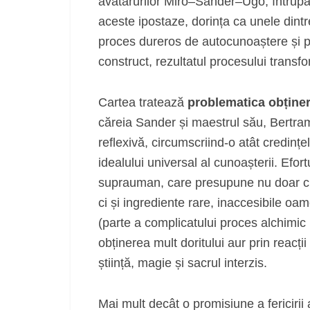
avatarurilor Miro–Sander–Ugo, întrupări
aceste ipostaze, dorința ca unele dint
proces dureros de autocunoaștere și pur
construct, rezultatul procesului transfo
Cartea tratează
problematica obținer
căreia Sander și maestrul său, Bertram
reflexivă, circumscriind-o atât credințelo
idealului universal al cunoașterii. Ef
suprauman, care presupune nu doar cuno
ci și ingrediente rare, inaccesibile oa
(parte a complicatului proces alchimic p
obținerea mult doritului aur prin reacții
știință, magie și sacrul interzis.
Mai mult decât o promisiune a fericirii 