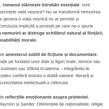
l,
romanul stârnește întrebări esențiale
: sunt
secințele vieții veșnice? Nu se transformă nemurirea
r genera-o viața veșnică nu ar permite și
Concluzia implicită a poveștii pe care ne-o spune
nemuririi ar distruge echilibrul natural al ființării,
sabilității morale.
ste
amestecul subtil de ficțiune și documentare
.
e pe fundalul unor date și figuri reale, istorice sau
 Iustinian sau Sfânta Ecaterina – integrându-le
cedeu conferă textului o dublă valoare: literară și
uriozitatea intelectuală a cititorului.
 de
reflecțiile emoționante asupra prieteniei
,
 Maymūn și Sander. Diferențele de naționalitate, religie