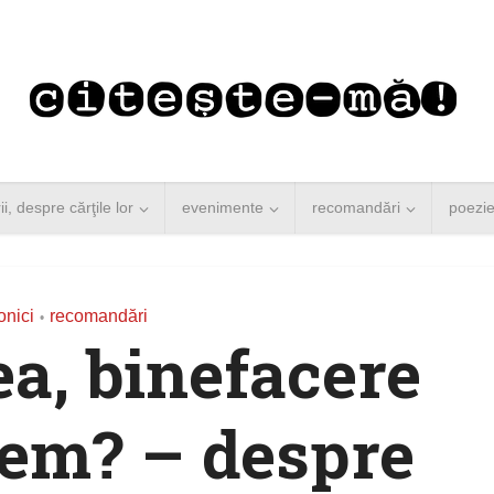
rii, despre cărţile lor
evenimente
recomandări
poezi
onici
recomandări
•
a, binefacere
tem? – despre