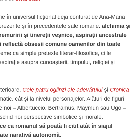
ie în universul ficțional deja conturat de Ana-Maria
prezente și în precedentele sale romane:
alchimia și
emuririi și tinereții veșnice, aspirații ancestrale
și reflectă obsesii comune oamenilor din toate
me ca simple pretexte literar-filosofice, ci le
pirație asupra cunoașterii, timpului, religiei și
terioare,
Cele patru oglinzi ale adevărului
și
Cronica
matic, cât și la nivelul personajelor. Alături de figuri
naje noi – Albertuccio, Bertramus, Maymūn sau Ugo –
schid noi perspective simbolice și morale.
ce ca romanul să poată fi citit atât în siajul
tate narativă autonomă.