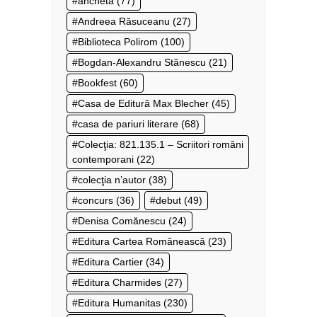
anchetă
(77)
Andreea Răsuceanu
(27)
Biblioteca Polirom
(100)
Bogdan-Alexandru Stănescu
(21)
Bookfest
(60)
Casa de Editură Max Blecher
(45)
casa de pariuri literare
(68)
Colecţia: 821.135.1 – Scriitori români
contemporani
(22)
colecţia n’autor
(38)
concurs
(36)
debut
(49)
Denisa Comănescu
(24)
Editura Cartea Românească
(23)
Editura Cartier
(34)
Editura Charmides
(27)
Editura Humanitas
(230)