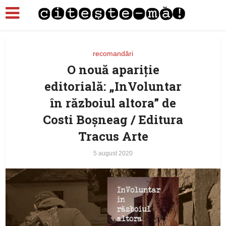
recomandări
O nouă apariție
editorială: „InVoluntar
în războiul altora” de
Costi Boșneag / Editura
Tracus Arte
5 august 2020