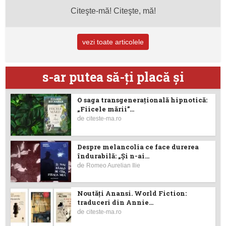
Citeşte-mă! Citeşte, mă!
vezi toate articolele
s-ar putea să-ţi placă şi
O saga transgenerațională hipnotică:
„Fiicele mării”...
de
citeste-ma.ro
Despre melancolia ce face durerea
îndurabilă: „Și n-ai...
de
Romeo Aurelian Ilie
Noutăţi Anansi. World Fiction:
traduceri din Annie...
de
citeste-ma.ro