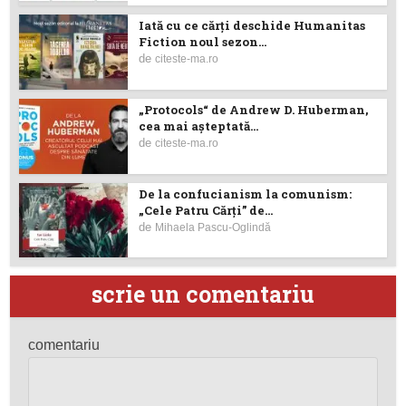
Iată cu ce cărţi deschide Humanitas
Fiction noul sezon...
de
citeste-ma.ro
„Protocols“ de Andrew D. Huberman,
cea mai așteptată...
de
citeste-ma.ro
De la confucianism la comunism:
„Cele Patru Cărți” de...
de
Mihaela Pascu-Oglindă
scrie un comentariu
comentariu