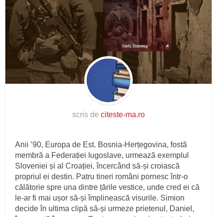
scris de
citeste-ma.ro
Anii ’90, Europa de Est. Bosnia-Herțegovina, fostă
membră a Federației Iugoslave, urmează exemplul
Sloveniei și al Croației, încercând să-și croiască
propriul ei destin. Patru tineri români pornesc într-o
călătorie spre una dintre țările vestice, unde cred ei că
le-ar fi mai ușor să-și împlinească visurile. Simion
decide în ultima clipă să-și urmeze prietenul, Daniel,