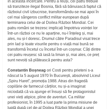
în această încercare. Pentru a reuși, cei patru trebuie
să tranziteze ilegal Bosnia, fără să bănuiască faptul că
războiul civil izbucnise, transformându-se mai apoi în
cel mai sângeros conflict militar european după
terminarea celui de-al Doilea Război Mondial. Cei
patru români se trezesc implicați împotriva voinței lor
într-un război ce nu le aparține, nu-l înțeleg și, mai
ales, nu și-l doresc. Drumul către Paradisul visat trece
prin Iad și toate visurile pentru o viață mai bună se
transformă încetul cu încetul într-un coșmar. Câți dintre
cei patru reușesc să iasă la liman și, mai ales, ce preț
sunt nevoiți să plătească pentru asta?
Constantin Boșneag
ori Costi pentru prieteni s-a
născut la 5 august 1970 în București, absolvind Liceul
„Spiru Haret”, promoția 1988. Atras din fragedă
copilărie de farmecul cărților, nu și-a imaginat
niciodată că va ajunge el însuși să fie protagonistul
unei vieți atipice, pline de aventuri. Ca militar
profesionist, în 1995 a luat parte la prima misiune de
luptă după cel de-al Doilea Război Mondial a unei