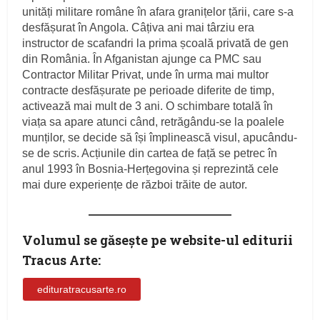
unități militare române în afara granițelor țării, care s-a
desfășurat în Angola. Câțiva ani mai târziu era
instructor de scafandri la prima școală privată de gen
din România. În Afganistan ajunge ca PMC sau
Contractor Militar Privat, unde în urma mai multor
contracte desfășurate pe perioade diferite de timp,
activează mai mult de 3 ani. O schimbare totală în
viața sa apare atunci când, retrăgându-se la poalele
munților, se decide să își împlinească visul, apucându-
se de scris. Acțiunile din cartea de față se petrec în
anul 1993 în Bosnia-Herțegovina și reprezintă cele
mai dure experiențe de război trăite de autor.
Volumul se găsește pe website-ul editurii
Tracus Arte:
edituratracusarte.ro