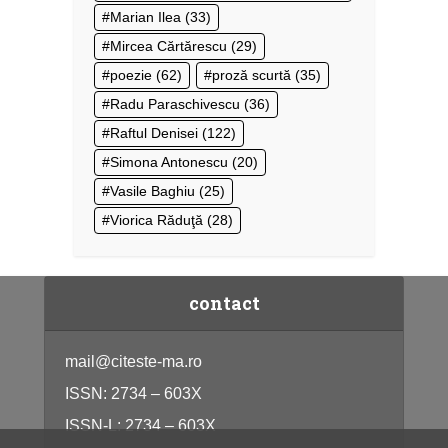
Marian Ilea
(33)
Mircea Cărtărescu
(29)
poezie
(62)
proză scurtă
(35)
Radu Paraschivescu
(36)
Raftul Denisei
(122)
Simona Antonescu
(20)
Vasile Baghiu
(25)
Viorica Răduţă
(28)
contact
mail@citeste-ma.ro
ISSN: 2734 – 603X
ISSN-L: 2734 – 603X