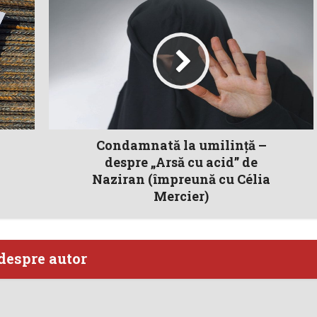
Condamnată la umilinţă –
despre „Arsă cu acid” de
Naziran (împreună cu Célia
Mercier)
despre autor