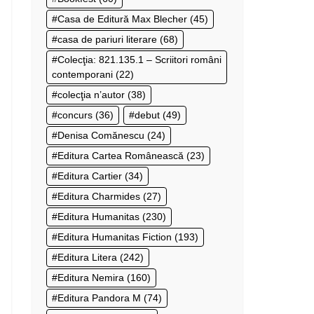
Casa de Editură Max Blecher
(45)
casa de pariuri literare
(68)
Colecţia: 821.135.1 – Scriitori români
contemporani
(22)
colecţia n’autor
(38)
concurs
(36)
debut
(49)
Denisa Comănescu
(24)
Editura Cartea Românească
(23)
Editura Cartier
(34)
Editura Charmides
(27)
Editura Humanitas
(230)
Editura Humanitas Fiction
(193)
Editura Litera
(242)
Editura Nemira
(160)
Editura Pandora M
(74)