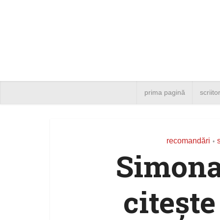
prima pagină
scriito
recomandări
s
•
Simona
citeșt