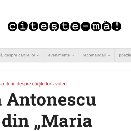
rii, despre cărţile lor
evenimente
recomandări
poezi
criitorii, despre cărţile lor
video
•
 Antonescu
e din „Maria