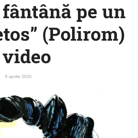
 fântână pe un
tos” (Polirom)
 video
8 aprilie 2020