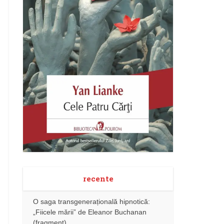
recente
O saga transgenerațională hipnotică:
„Fiicele mării” de Eleanor Buchanan
(fragment)