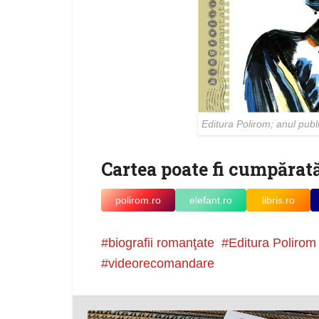
Editura Polirom; anul publi
Cartea poate fi cumpărată
polirom.ro
elefant.ro
libris.ro
biografii romanţate
Editura Polirom
videorecomandare