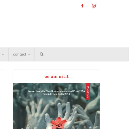
e
contact
ce am citit