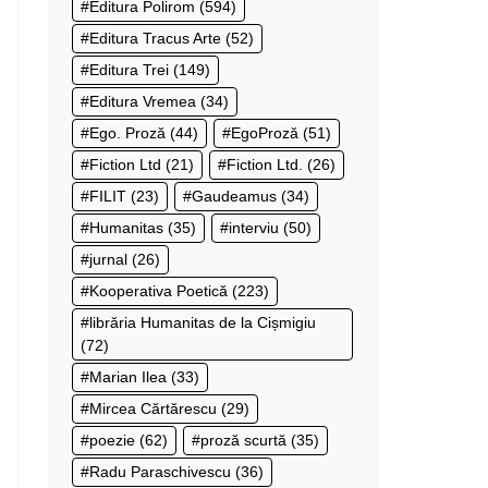
Editura Polirom
(594)
Editura Tracus Arte
(52)
Editura Trei
(149)
Editura Vremea
(34)
Ego. Proză
(44)
EgoProză
(51)
Fiction Ltd
(21)
Fiction Ltd.
(26)
FILIT
(23)
Gaudeamus
(34)
Humanitas
(35)
interviu
(50)
jurnal
(26)
Kooperativa Poetică
(223)
librăria Humanitas de la Cișmigiu
(72)
Marian Ilea
(33)
Mircea Cărtărescu
(29)
poezie
(62)
proză scurtă
(35)
Radu Paraschivescu
(36)