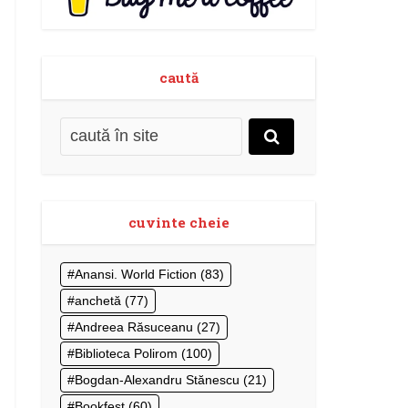
caută
cuvinte cheie
Anansi. World Fiction
(83)
anchetă
(77)
Andreea Răsuceanu
(27)
Biblioteca Polirom
(100)
Bogdan-Alexandru Stănescu
(21)
Bookfest
(60)