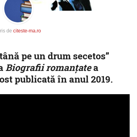
ris de
citeste-ma.ro
tână pe un drum secetos”
ia
Biografii romanţate
a
fost publicată în anul 2019.