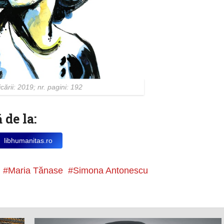
cării: 2019; nr. pagini: 192
 de la:
libhumanitas.ro
Maria Tănase
Simona Antonescu