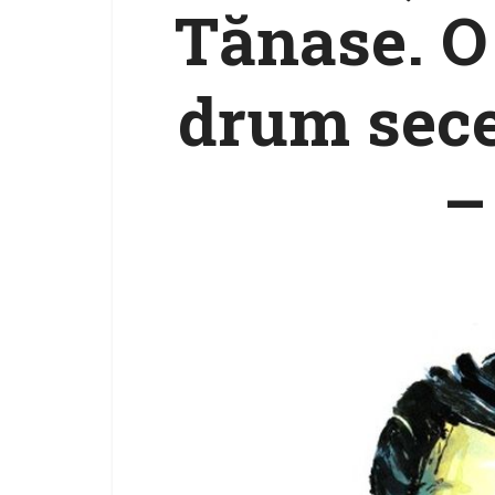
Tănase. O
drum sece
–