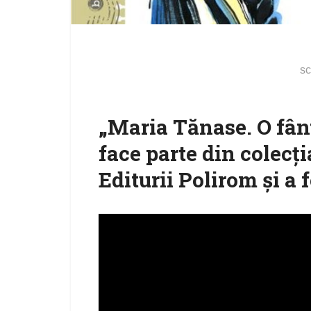
sc
„Maria Tănase. O fân
face parte din colecţ
Editurii Polirom şi a 