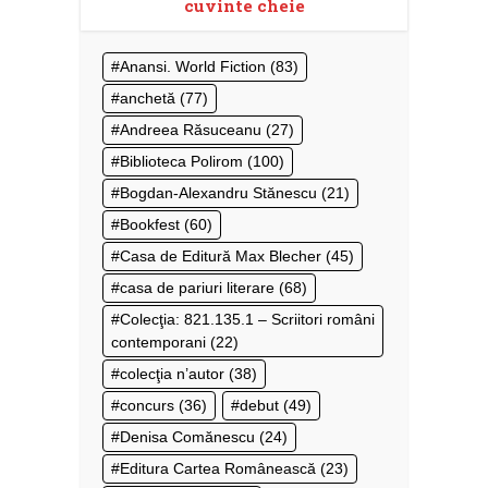
cuvinte cheie
Anansi. World Fiction
(83)
anchetă
(77)
Andreea Răsuceanu
(27)
Biblioteca Polirom
(100)
Bogdan-Alexandru Stănescu
(21)
Bookfest
(60)
Casa de Editură Max Blecher
(45)
casa de pariuri literare
(68)
Colecţia: 821.135.1 – Scriitori români
contemporani
(22)
colecţia n’autor
(38)
concurs
(36)
debut
(49)
Denisa Comănescu
(24)
Editura Cartea Românească
(23)