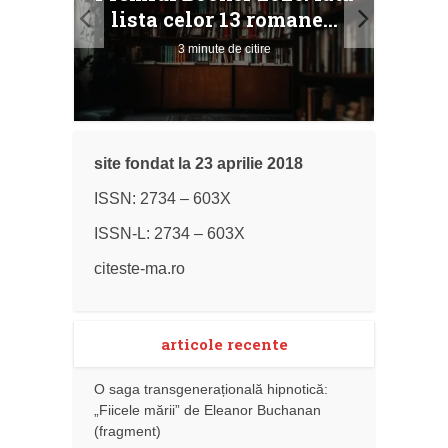
ile
Buc
lista celor 13 romane...
3 minute de citire
site fondat la 23 aprilie 2018
ISSN: 2734 – 603X
ISSN-L: 2734 – 603X
citeste-ma.ro
articole recente
O saga transgenerațională hipnotică:
„Fiicele mării” de Eleanor Buchanan
(fragment)