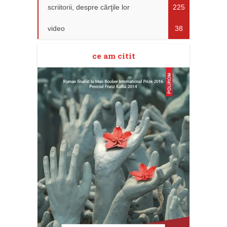
scriitorii, despre cărţile lor
225
video
38
ce am citit