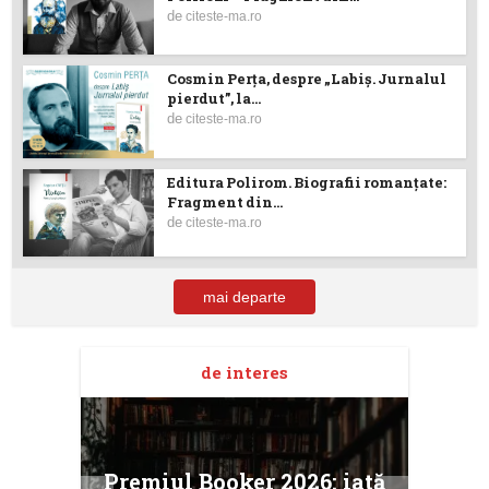
de
citeste-ma.ro
Cosmin Perța, despre „Labiș. Jurnalul
pierdut”, la...
de
citeste-ma.ro
Editura Polirom. Biografii romanțate:
Fragment din...
de
citeste-ma.ro
mai departe
de interes
taj
Ang
Premiul Booker 2026: iată