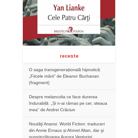
recente
O saga transgenerațională hipnotică:
„Fiicele mării” de Eleanor Buchanan
(fragment)
Despre melancolia ce face durerea
îndurabilă: „Și n-ai rămas pe cer, steaua
mea” de Andrei Crăciun
Noutăţi Anansi. World Fiction: traduceri
din Annie Ernaux și Ahmet Altan, dar şi
surprinzătoarea Aurora Venturini