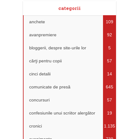
categorii
anchete
109
avanpremiere
92
bloggerii, despre site-urile lor
5
cărţi pentru copii
57
cinci detalii
14
comunicate de presă
645
concursuri
57
confesiunile unui scriitor alergător
19
cronici
1.135
evenimente
739