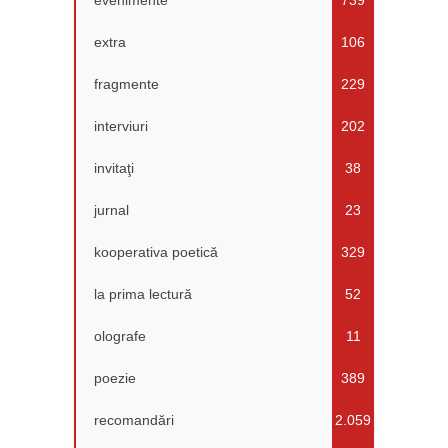
extra
106
fragmente
229
interviuri
202
invitaţi
38
jurnal
23
kooperativa poetică
329
la prima lectură
52
olografe
11
poezie
389
recomandări
2.059