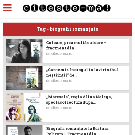
Tag - biografii romanţate
Culoare, prea multă culoare –
fragment din...
de
citeste-ma.ro
„Cantemir. Inorogul în lavirinthul
neştiinţii” de...
de
citeste-ma.ro
„Mareșala”, regia Alina Nelega,
spectacol lectură după...
de
citeste-ma.ro
Biografii romanțate la Editura
Polirom – Fragment din...