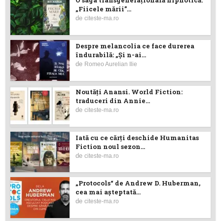
O saga transgenerațională hipnotică:
„Fiicele mării”...
de
citeste-ma.ro
Despre melancolia ce face durerea
îndurabilă: „Și n-ai...
de
Romeo Aurelian Ilie
Noutăţi Anansi. World Fiction:
traduceri din Annie...
de
citeste-ma.ro
Iată cu ce cărţi deschide Humanitas
Fiction noul sezon...
de
citeste-ma.ro
„Protocols“ de Andrew D. Huberman,
cea mai așteptată...
de
citeste-ma.ro