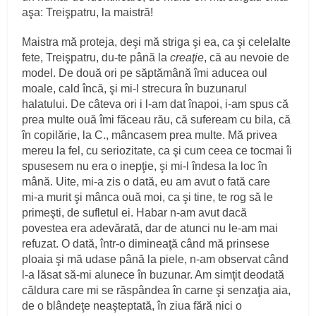
aşa: Treişpatru, la maistră!
Maistra mă proteja, deşi mă striga şi ea, ca şi celelalte
fete, Treişpatru, du‑te până la
creaţie
, că au nevoie de
model. De două ori pe săptămână îmi aducea oul
moale, cald încă, şi mi‑l strecura în buzunarul
halatului. De câteva ori i l‑am dat înapoi, i‑am spus că
prea multe ouă îmi făceau rău, că sufeream cu bila, că
în copilărie, la C., mâncasem prea multe. Mă privea
mereu la fel, cu seriozitate, ca şi cum ceea ce tocmai îi
spusesem nu era o inepţie, şi mi‑l îndesa la loc în
mână. Uite, mi‑a zis o dată, eu am avut o fată care
mi‑a murit şi mânca ouă moi, ca şi tine, te rog să le
primeşti, de sufletul ei. Habar n‑am avut dacă
povestea era adevărată, dar de atunci nu le‑am mai
refuzat. O dată, într‑o dimineaţă când mă prinsese
ploaia şi mă udase până la piele, n‑am observat când
l‑a lăsat să‑mi alunece în buzunar. Am simţit deodată
căldura care mi se răspândea în carne şi senzaţia aia,
de o blândeţe neaşteptată, în ziua fără nici o