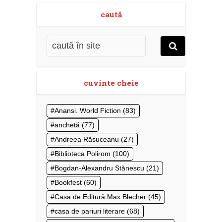
caută
cuvinte cheie
Anansi. World Fiction
(83)
anchetă
(77)
Andreea Răsuceanu
(27)
Biblioteca Polirom
(100)
Bogdan-Alexandru Stănescu
(21)
Bookfest
(60)
Casa de Editură Max Blecher
(45)
casa de pariuri literare
(68)