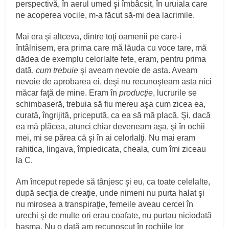
perspectivă, în aerul umed şi îmbâcsit, în uruiala care
ne acoperea vocile, m‑a făcut să‑mi dea lacrimile.
Mai era şi altceva, dintre toţi oamenii pe care‑i
întâlnisem, era prima care mă lăuda cu voce tare, mă
dădea de exemplu celorlalte fete, eram, pentru prima
dată,
cum trebuie
şi aveam nevoie de asta. Aveam
nevoie de aprobarea ei, deşi nu recunoşteam asta nici
măcar faţă de mine. Eram în
producţie
, lucrurile se
schimbaseră, trebuia să fiu mereu aşa cum zicea ea,
curată, îngrijită, pricepută, ca ea să mă placă. Şi, dacă
ea mă plăcea, atunci chiar deveneam aşa, şi în ochii
mei, mi se părea că şi în ai celorlalţi. Nu mai eram
rahitica, lingava, împiedicata, cheala, cum îmi ziceau
la C.
Am început repede să tânjesc şi eu, ca toate celelalte,
după secţia de creaţie, unde nimeni nu purta halat şi
nu mirosea a transpiraţie, femeile aveau cercei în
urechi şi de multe ori erau coafate, nu purtau niciodată
basma. Nu o dată am recunoscut în rochiile lor