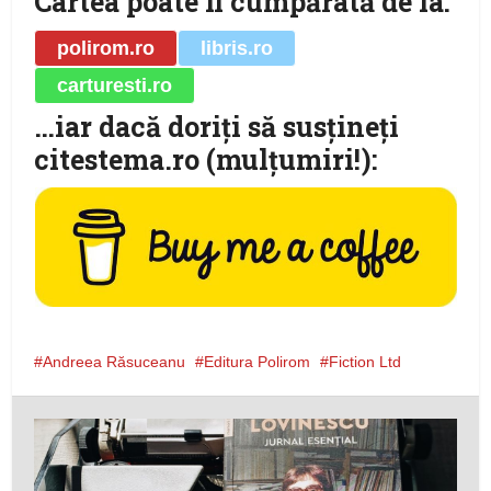
Cartea poate fi cumpărată de la:
polirom.ro
libris.ro
carturesti.ro
…iar dacă doriţi să susţineţi
citestema.ro (mulţumiri!):
Andreea Răsuceanu
Editura Polirom
Fiction Ltd