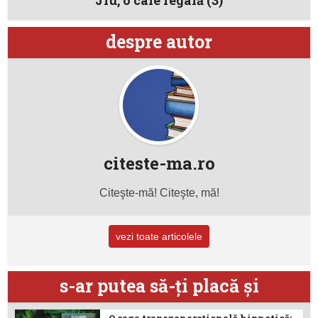
Jiu, o cale regală (3)
despre autor
citeste-ma.ro
Citeşte-mă! Citeşte, mă!
vezi toate articolele
s-ar putea să-ţi placă şi