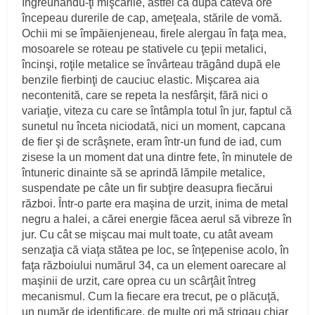
îngreunându‑ţi mişcările, astfel că după câteva ore
începeau durerile de cap, ameţeala, stările de vomă.
Ochii mi se împăienjeneau, firele alergau în faţa mea,
mosoarele se roteau pe stativele cu ţepii metalici,
încinşi, roţile metalice se învârteau trăgând după ele
benzile fierbinţi de cauciuc elastic. Mişcarea aia
necontenită, care se repeta la nesfârşit, fără nici o
variaţie, viteza cu care se întâmpla totul în jur, faptul că
sunetul nu înceta niciodată, nici un moment, capcana
de fier şi de scrâşnete, eram într‑un fund de iad, cum
zisese la un moment dat una dintre fete, în minutele de
întuneric dinainte să se aprindă lămpile metalice,
suspendate pe câte un fir subţire deasupra fiecărui
război. Într‑o parte era maşina de urzit, inima de metal
negru a halei, a cărei energie făcea aerul să vibreze în
jur. Cu cât se mişcau mai mult toate, cu atât aveam
senzaţia că viaţa stătea pe loc, se înţepenise acolo, în
faţa războiului numărul 34, ca un element oarecare al
maşinii de urzit, care oprea cu un scârţâit întreg
mecanismul. Cum la fiecare era trecut, pe o plăcuţă,
un număr de identificare, de multe ori mă strigau chiar