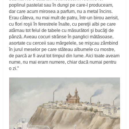
poplinul pastelat sau în dungi pe care‑l produceam,
dar care acum mirosea a parfum, nu a metal încins.
Erau câteva, nu mai mult de patru, într‑un birou aerisit,
cu flori roşii în ferestrele înalte, cu pereţii albi pe care
atârnau tot felul de tabele cu măsurători şi bucăţi de
pânză. Aveau cocuri strânse în panglici mătăsoase,
asortate cu cerceii sau mărgelele, se mişcau zâmbind
în jurul meselor pe care stăteau albumele cu mostre,
de parcă ar fi avut tot timpul din lume. Aici toate aveam
nume, nu mai eram numere, chiar dacă numai pentru
o zi.”