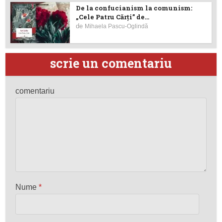
De la confucianism la comunism:
„Cele Patru Cărți” de...
de
Mihaela Pascu-Oglindă
scrie un comentariu
comentariu
Nume
*