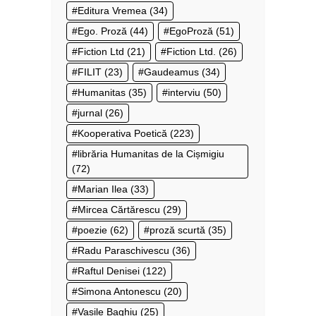
Editura Vremea
(34)
Ego. Proză
(44)
EgoProză
(51)
Fiction Ltd
(21)
Fiction Ltd.
(26)
FILIT
(23)
Gaudeamus
(34)
Humanitas
(35)
interviu
(50)
jurnal
(26)
Kooperativa Poetică
(223)
librăria Humanitas de la Cișmigiu
(72)
Marian Ilea
(33)
Mircea Cărtărescu
(29)
poezie
(62)
proză scurtă
(35)
Radu Paraschivescu
(36)
Raftul Denisei
(122)
Simona Antonescu
(20)
Vasile Baghiu
(25)