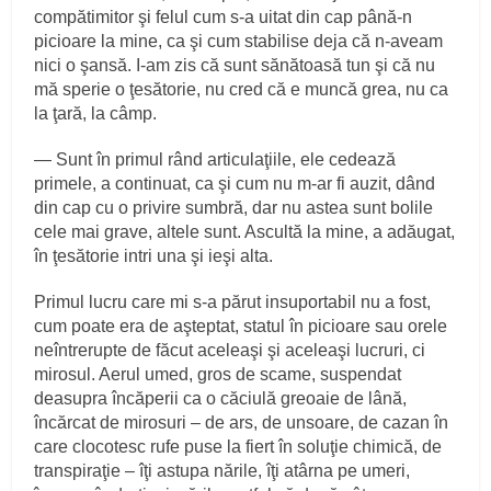
compătimitor şi felul cum s‑a uitat din cap până‑n
picioare la mine, ca şi cum stabilise deja că n‑aveam
nici o şansă. I‑am zis că sunt sănătoasă tun şi că nu
mă sperie o ţesătorie, nu cred că e muncă grea, nu ca
la ţară, la câmp.
— Sunt în primul rând articulaţiile, ele cedează
primele, a continuat, ca şi cum nu m‑ar fi auzit, dând
din cap cu o privire sumbră, dar nu astea sunt bolile
cele mai grave, altele sunt. Ascultă la mine, a adăugat,
în ţesătorie intri una şi ieşi alta.
Primul lucru care mi s‑a părut insuportabil nu a fost,
cum poate era de aşteptat, statul în picioare sau orele
neîntrerupte de făcut aceleaşi şi aceleaşi lucruri, ci
mirosul. Aerul umed, gros de scame, suspendat
deasupra încăperii ca o căciulă greoaie de lână,
încărcat de mirosuri – de ars, de unsoare, de cazan în
care clocotesc rufe puse la fiert în soluţie chimică, de
transpiraţie – îţi astupa nările, îţi atârna pe umeri,