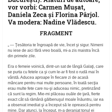
vor vorbi: Carmen Mușat,
Daniela Zeca şi Florina Pârjol.
Va modera: Nadine Vlădescu.
FRAGMENT
„ — Ţesătoria te îngroapă de vie, încet şi sigur. Nimeni
nu iese de aici fără vreo boală, mi‑a zis maistra încă
din primele zile.
Era o femeie voinică, dintr‑un sat de lângă Galaţi, care
se purta cu fetele ca şi cum le‑ar fi fost o rudă mai în
vârstă. Aducea aproape în fiecare zi de acasă
mâncare pentru mai multe persoane, în toată secţia
erau multe fete care nu‑şi aduceau nimic, pretinzând
că sunt la regim. Mie‑mi plăceau ouăle de ţară, fierte
exact cât să rămână gălbenuşul moale înăuntru, iar ea
a observat imediat şi a început să le oprească pentru
mine. Dar atunci, la început, m‑a deranjat tonul ei