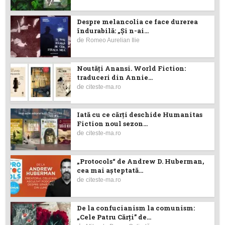
Despre melancolia ce face durerea
îndurabilă: „Și n-ai...
de
Romeo Aurelian Ilie
Noutăţi Anansi. World Fiction:
traduceri din Annie...
de
citeste-ma.ro
Iată cu ce cărţi deschide Humanitas
Fiction noul sezon...
de
citeste-ma.ro
„Protocols“ de Andrew D. Huberman,
cea mai așteptată...
de
citeste-ma.ro
De la confucianism la comunism:
„Cele Patru Cărți” de...