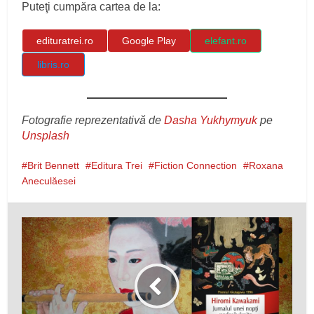
Puteţi cumpăra cartea de la:
edituratrei.ro
Google Play
elefant.ro
libris.ro
Fotografie reprezentativă de
Dasha Yukhymyuk
pe
Unsplash
Brit Bennett
Editura Trei
Fiction Connection
Roxana
Aneculăesei