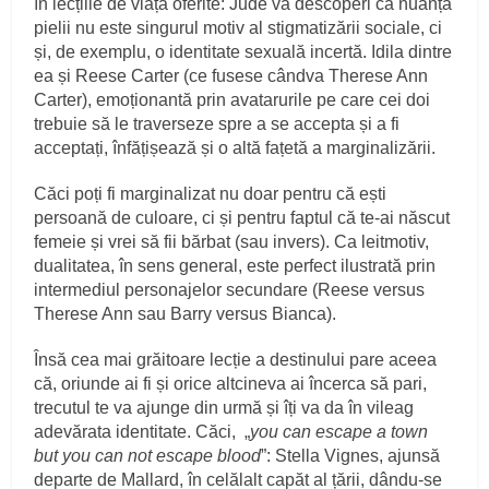
în lecțiile de viață oferite: Jude va descoperi că nuanța
pielii nu este singurul motiv al stigmatizării sociale, ci
și, de exemplu, o identitate sexuală incertă. Idila dintre
ea și Reese Carter (ce fusese cândva Therese Ann
Carter), emoționantă prin avatarurile pe care cei doi
trebuie să le traverseze spre a se accepta și a fi
acceptați, înfățișează și o altă fațetă a marginalizării.
Căci poți fi marginalizat nu doar pentru că ești
persoană de culoare, ci și pentru faptul că te-ai născut
femeie și vrei să fii bărbat (sau invers). Ca leitmotiv,
dualitatea, în sens general, este perfect ilustrată prin
intermediul personajelor secundare (Reese versus
Therese Ann sau Barry versus Bianca).
Însă cea mai grăitoare lecție a destinului pare aceea
că, oriunde ai fi și orice altcineva ai încerca să pari,
trecutul te va ajunge din urmă și îți va da în vileag
adevărata identitate. Căci, „
you can escape a town
but you can not escape blood
”: Stella Vignes, ajunsă
departe de Mallard, în celălalt capăt al țării, dându-se