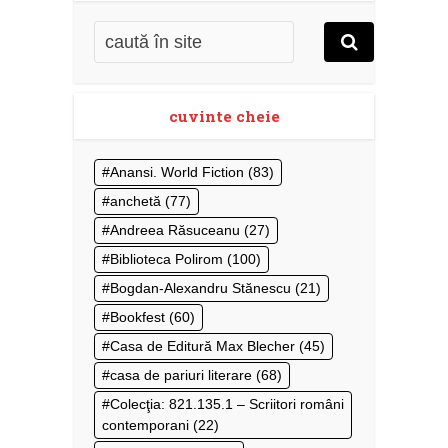
cuvinte cheie
Anansi. World Fiction
(83)
anchetă
(77)
Andreea Răsuceanu
(27)
Biblioteca Polirom
(100)
Bogdan-Alexandru Stănescu
(21)
Bookfest
(60)
Casa de Editură Max Blecher
(45)
casa de pariuri literare
(68)
Colecţia: 821.135.1 – Scriitori români
contemporani
(22)