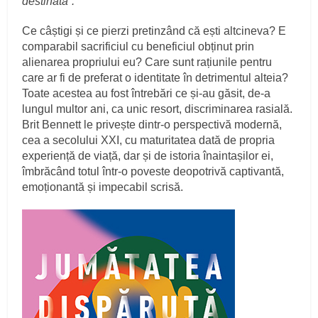
destinată”.
Ce câștigi și ce pierzi pretinzând că ești altcineva? E
comparabil sacrificiul cu beneficiul obținut prin
alienarea propriului eu? Care sunt rațiunile pentru
care ar fi de preferat o identitate în detrimentul alteia?
Toate acestea au fost întrebări ce și-au găsit, de-a
lungul multor ani, ca unic resort, discriminarea rasială.
Brit Bennett le privește dintr-o perspectivă modernă,
cea a secolului XXI, cu maturitatea dată de propria
experiență de viață, dar și de istoria înaintașilor ei,
îmbrăcând totul într-o poveste deopotrivă captivantă,
emoționantă și impecabil scrisă.