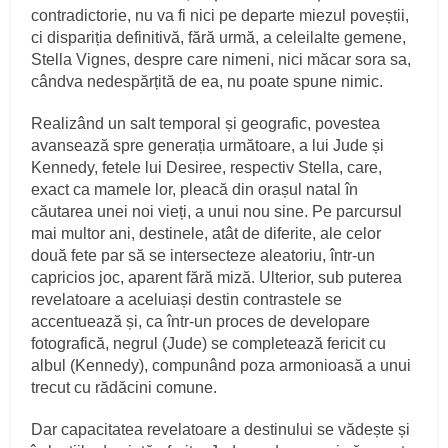
contradictorie, nu va fi nici pe departe miezul poveștii,
ci dispariția definitivă, fără urmă, a celeilalte gemene,
Stella Vignes, despre care nimeni, nici măcar sora sa,
cândva nedespărțită de ea, nu poate spune nimic.
Realizând un salt temporal și geografic, povestea
avansează spre generația următoare, a lui Jude și
Kennedy, fetele lui Desiree, respectiv Stella, care,
exact ca mamele lor, pleacă din orașul natal în
căutarea unei noi vieți, a unui nou sine. Pe parcursul
mai multor ani, destinele, atât de diferite, ale celor
două fete par să se intersecteze aleatoriu, într-un
capricios joc, aparent fără miză. Ulterior, sub puterea
revelatoare a aceluiași destin contrastele se
accentuează și, ca într-un proces de developare
fotografică, negrul (Jude) se completează fericit cu
albul (Kennedy), compunând poza armonioasă a unui
trecut cu rădăcini comune.
Dar capacitatea revelatoare a destinului se vădește și