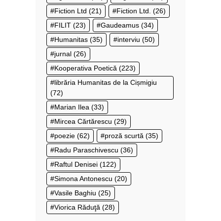
Fiction Ltd
(21)
Fiction Ltd.
(26)
FILIT
(23)
Gaudeamus
(34)
Humanitas
(35)
interviu
(50)
jurnal
(26)
Kooperativa Poetică
(223)
librăria Humanitas de la Cișmigiu
(72)
Marian Ilea
(33)
Mircea Cărtărescu
(29)
poezie
(62)
proză scurtă
(35)
Radu Paraschivescu
(36)
Raftul Denisei
(122)
Simona Antonescu
(20)
Vasile Baghiu
(25)
Viorica Răduţă
(28)