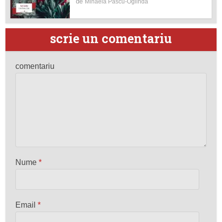
de
Mihaela Pascu-Oglindă
scrie un comentariu
comentariu
Nume
*
Email
*