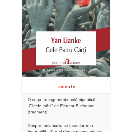
recente
O saga transgenerațională hipnotică:
„Fiicele mării” de Eleanor Buchanan
(fragment)
Despre melancolia ce face durerea
îndurabilă: „Și n-ai rămas pe cer, steaua