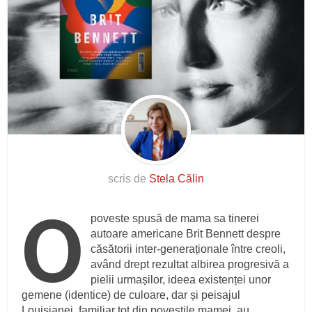
scris de
Stela Călin
O
poveste spusă de mama sa tinerei
autoare americane Brit Bennett despre
căsătorii inter-generaționale între creoli,
având drept rezultat albirea progresivă a
pielii urmașilor, ideea existenței unor
gemene (identice) de culoare, dar și peisajul
Louisianei, familiar tot din poveștile mamei, au