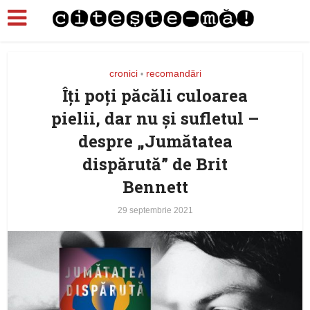
cronici
recomandări
•
Îți poți păcăli culoarea
pielii, dar nu și sufletul –
despre „Jumătatea
dispărută” de Brit
Bennett
29 septembrie 2021