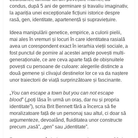
condus, după 5 ani de germinare și travaliu imaginativ,
la apariția unei excepționale ficțiuni istorice despre
rasă, gen, identitate, apartenență și supraviețuire.
Ideea manipulării genetice, empirice, a culorii pielii,
mai ales în vremuri și locuri în care identitatea rasială
avea un corespondent exact în ierarhia vieții sociale, a
fost punctul de pornire al acestei ample povești multi-
generaționale, ce are ceva aparte față de obișnuitele
povești cu persoane de culoare: alegerile distincte a
două gemene și clivajul destinelor lor ce va da naștere
unor traiectorii de viață surprinzătoare și fascinante.
„
You can escape a town but you can not escape
blood
” („poți lăsa în urmă un oraș, dar nu și propria
identitate”), scria Brit Bennett fără a încerca să fie
moralizatoare față de un personaj sau altul, ci doar să
argumenteze, devoalând, fluiditatea unor constructe
precum „rasă”, „gen” sau „identitate”.