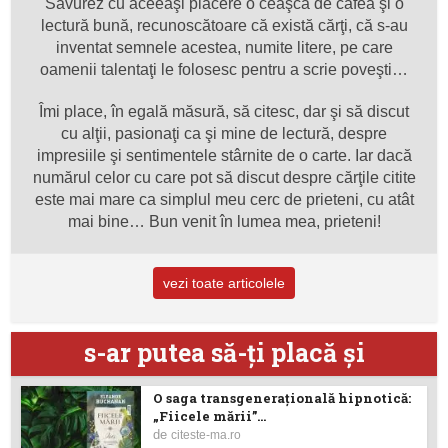
Savurez cu aceeaşi plăcere o ceaşcă de cafea şi o
lectură bună, recunoscătoare că există cărţi, că s-au
inventat semnele acestea, numite litere, pe care
oamenii talentaţi le folosesc pentru a scrie poveşti…
Îmi place, în egală măsură, să citesc, dar şi să discut
cu alţii, pasionaţi ca şi mine de lectură, despre
impresiile şi sentimentele stârnite de o carte. Iar dacă
numărul celor cu care pot să discut despre cărţile citite
este mai mare ca simplul meu cerc de prieteni, cu atât
mai bine… Bun venit în lumea mea, prieteni!
vezi toate articolele
s-ar putea să-ţi placă şi
O saga transgenerațională hipnotică:
„Fiicele mării”...
de
citeste-ma.ro