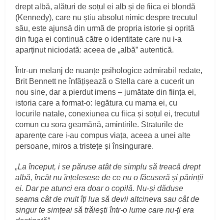
drept albă, alături de soțul ei alb și de fiica ei blondă
(Kennedy), care nu știu absolut nimic despre trecutul
său, este ajunsă din urmă de propria istorie și oprită
din fuga ei continuă către o identitate care nu i-a
aparținut niciodată: aceea de „albă” autentică.
Într-un melanj de nuanțe psihologice admirabil redate,
Brit Bennett ne înfățișează o Stella care a cucerit un
nou sine, dar a pierdut imens – jumătate din ființa ei,
istoria care a format-o: legătura cu mama ei, cu
locurile natale, conexiunea cu fiica și soțul ei, trecutul
comun cu sora geamănă, amintirile. Straturile de
aparențe care i-au compus viața, aceea a unei alte
persoane, miros a tristețe și însingurare.
„La început, i se păruse atât de simplu să treacă drept
albă, încât nu înțelesese de ce nu o făcuseră și părinții
ei. Dar pe atunci era doar o copilă. Nu-și dăduse
seama cât de mult îți lua să devii altcineva sau cât de
singur te simțeai să trăiești într-o lume care nu-ți era