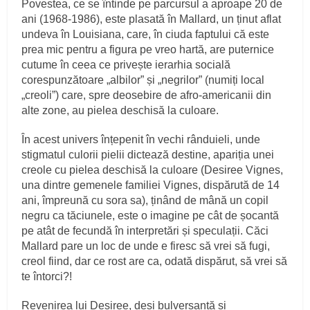
Povestea, ce se întinde pe parcursul a aproape 20 de
ani (1968-1986), este plasată în Mallard, un ținut aflat
undeva în Louisiana, care, în ciuda faptului că este
prea mic pentru a figura pe vreo hartă, are puternice
cutume în ceea ce privește ierarhia socială
corespunzătoare „albilor” și „negrilor” (numiți local
„creoli”) care, spre deosebire de afro-americanii din
alte zone, au pielea deschisă la culoare.
În acest univers înțepenit în vechi rânduieli, unde
stigmatul culorii pielii dictează destine, apariția unei
creole cu pielea deschisă la culoare (Desiree Vignes,
una dintre gemenele familiei Vignes, dispărută de 14
ani, împreună cu sora sa), ținând de mână un copil
negru ca tăciunele, este o imagine pe cât de șocantă
pe atât de fecundă în interpretări și speculații. Căci
Mallard pare un loc de unde e firesc să vrei să fugi,
creol fiind, dar ce rost are ca, odată dispărut, să vrei să
te întorci?!
Revenirea lui Desiree, deși bulversantă și