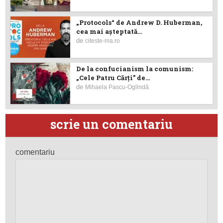
„Protocols“ de Andrew D. Huberman,
cea mai așteptată...
de
citeste-ma.ro
De la confucianism la comunism:
„Cele Patru Cărți” de...
de
Mihaela Pascu-Oglindă
scrie un comentariu
comentariu