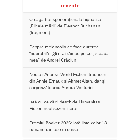
recente
O saga transgenerațională hipnotică:
„Fiicele mării” de Eleanor Buchanan
(fragment)
Despre melancolia ce face durerea
îndurabilă: „Și n-ai rămas pe cer, steaua
mea” de Andrei Crăciun
Noutăţi Anansi. World Fiction: traduceri
din Annie Ernaux și Ahmet Altan, dar şi
surprinzătoarea Aurora Venturini
Iată cu ce cărţi deschide Humanitas
Fiction noul sezon literar
Premiul Booker 2026: iată lista celor 13
romane rămase în cursă