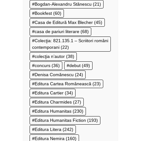
Bogdan-Alexandru Stănescu
(21)
Bookfest
(60)
Casa de Editură Max Blecher
(45)
casa de pariuri literare
(68)
Colecţia: 821.135.1 – Scriitori români
contemporani
(22)
colecţia n’autor
(38)
concurs
(36)
debut
(49)
Denisa Comănescu
(24)
Editura Cartea Românească
(23)
Editura Cartier
(34)
Editura Charmides
(27)
Editura Humanitas
(230)
Editura Humanitas Fiction
(193)
Editura Litera
(242)
Editura Nemira
(160)