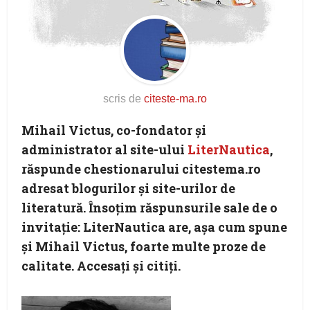
scris de
citeste-ma.ro
Mihail Victus, co-fondator şi
administrator al site-ului
LiterNautica
,
răspunde chestionarului citestema.ro
adresat blogurilor şi site-urilor de
literatură. Însoţim răspunsurile sale de o
invitaţie: LiterNautica are, aşa cum spune
şi Mihail Victus, foarte multe proze de
calitate. Accesaţi şi citiţi.