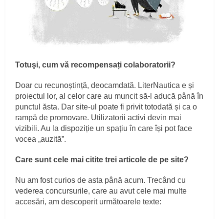
Totuşi, cum vă recompensați colaboratorii?
Doar cu recunoștință, deocamdată. LiterNautica e și
proiectul lor, al celor care au muncit să-l aducă până în
punctul ăsta. Dar site-ul poate fi privit totodată și ca o
rampă de promovare. Utilizatorii activi devin mai
vizibili. Au la dispoziție un spațiu în care își pot face
vocea „auzită”.
Care sunt cele mai citite trei articole de pe site?
Nu am fost curios de asta până acum. Trecând cu
vederea concursurile, care au avut cele mai multe
accesări, am descoperit următoarele texte: