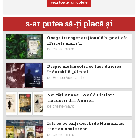
vezi toate articolele
s-ar putea să-ţi placă şi
O saga transgenerațională hipnotică:
„Fiicele mării”...
de
citeste-ma.ro
Despre melancolia ce face durerea
îndurabilă: „Și n-ai...
de
Romeo Aurelian Ilie
Noutăţi Anansi. World Fiction:
traduceri din Annie...
de
citeste-ma.ro
Iată cu ce cărţi deschide Humanitas
Fiction noul sezon...
de
citeste-ma.ro