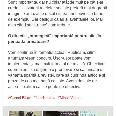
Sunt importante, dar nu chiar atât de mult pe cât s-ar
crede. Utilizatorii rețelelor sociale preferă mai degrabă
imaginile amuzante decât citirea unei povestiri bune,
de exemplu. Dar desigur că au și avantajele lor. Mai
ales când sunt „unse” cum trebuie.
O direcţie „strategică” importantă pentru site, în
perioada următoare?
Vom continua în formatul actual. Publicăm, citim,
anunțăm vreun concurs. Ușor-ușor poate vom
implementa și mai mult formatul de revistă. Obiectivul
suprem ar fi să obținem o promovare și să lansăm o
variantă tipărită a revistei, care să cuprindă articole și
proze de cea mai bună calitate. Avem destule de-
astea – o afirm cât se poate de obiectiv.
Cornel Bălan
LiterNautica
Mihail Victus