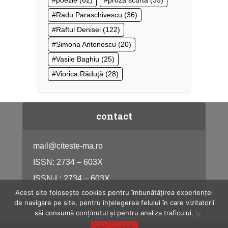
Radu Paraschivescu
(36)
Raftul Denisei
(122)
Simona Antonescu
(20)
Vasile Baghiu
(25)
Viorica Răduţă
(28)
contact
mail@citeste-ma.ro
ISSN: 2734 – 603X
ISSN-L: 2734 – 603X
Acest site folosește cookies pentru îmbunătățirea experienței
citeste-ma.ro
de navigare pe site, pentru înțelegerea felului în care vizitatorii
săi consumă conținutul și pentru analiza traficului.