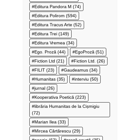
Editura Pandora M
(74)
Editura Polirom
(594)
Editura Tracus Arte
(52)
Editura Trei
(149)
Editura Vremea
(34)
Ego. Proză
(44)
EgoProză
(51)
Fiction Ltd
(21)
Fiction Ltd.
(26)
FILIT
(23)
Gaudeamus
(34)
Humanitas
(35)
interviu
(50)
jurnal
(26)
Kooperativa Poetică
(223)
librăria Humanitas de la Cișmigiu
(72)
Marian Ilea
(33)
Mircea Cărtărescu
(29)
poezie
(62)
proză scurtă
(35)