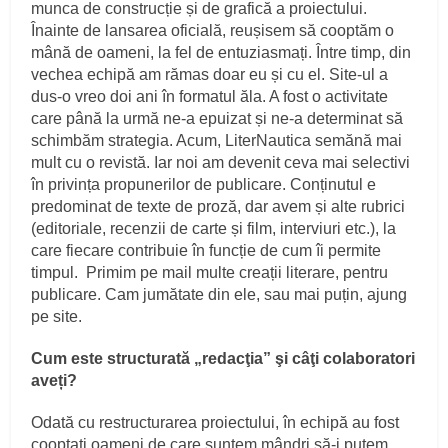
munca de construcție și de grafică a proiectului.
Înainte de lansarea oficială, reușisem să cooptăm o
mână de oameni, la fel de entuziasmați. Între timp, din
vechea echipă am rămas doar eu și cu el. Site-ul a
dus-o vreo doi ani în formatul ăla. A fost o activitate
care până la urmă ne-a epuizat și ne-a determinat să
schimbăm strategia. Acum, LiterNautica semănă mai
mult cu o revistă. Iar noi am devenit ceva mai selectivi
în privința propunerilor de publicare. Conținutul e
predominat de texte de proză, dar avem și alte rubrici
(editoriale, recenzii de carte și film, interviuri etc.), la
care fiecare contribuie în funcție de cum îi permite
timpul. Primim pe mail multe creații literare, pentru
publicare. Cam jumătate din ele, sau mai puțin, ajung
pe site.
Cum este structurată „redacţia” şi câţi colaboratori
aveți?
Odată cu restructurarea proiectului, în echipă au fost
cooptați oameni de care suntem mândri să-i putem