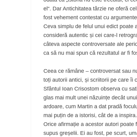
el“. Dar Antichitatea târzie ne oferă ce
fost vehement contestat cu argumente s
Ceva simplu de felul unui edict poate a
consideră autentic și cei care‑l retrog
câteva aspecte controversate ale perioad
ca să nu mai spun că rezultatul ar fi fos
Ceea ce rămâne – controversat sau nu 
toți autorii antici, și scriitorii pe care î
Sfântul Ioan Crisostom observa cu satisf
glas mai mult unei năzuințe decât unui 
ardoare, cum Martin a dat pradă focului
mai puțin de a istorisi, cât de a inspi
Orice afirmație a acestor autori poate fi
supus greșelii. Ei au fost, pe scurt, uma