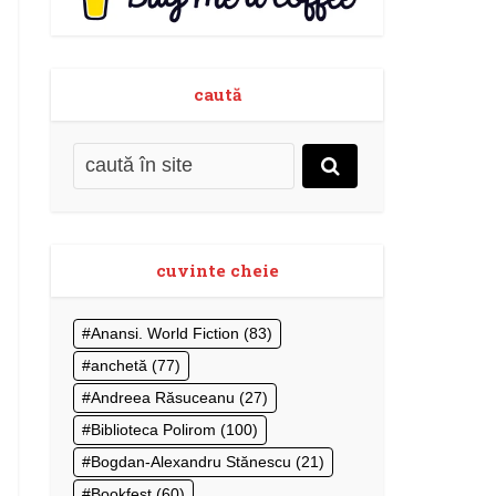
caută
cuvinte cheie
Anansi. World Fiction
(83)
anchetă
(77)
Andreea Răsuceanu
(27)
Biblioteca Polirom
(100)
Bogdan-Alexandru Stănescu
(21)
Bookfest
(60)