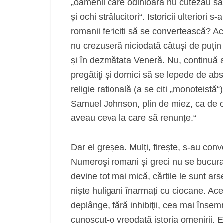
„oamenii care odinioară nu cutezau să
și ochi strălucitori“. Istoricii ulteriori 
romanii fericiți să se convertească? Ac
nu crezuseră niciodată câtuși de puțin î
și în dezmățata Veneră. Nu, continuă a
pregătiţi şi dornici să se lepede de abs
religie rațională (a se citi „monoteistă
Samuel Johnson, plin de miez, ca de ob
aveau ceva la care să renunțe.“
Dar el greșea. Mulți, firește, s‑au conv
Numeroşi romani și greci nu se bucura
devine tot mai mică, cărțile le sunt ars
niște huligani înarmați cu ciocane. Ac
deplânge, fără inhibiţii, cea mai înse
cunoscut‑o vreodată istoria omenirii. E