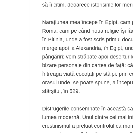
să îi citim, deoarece istorisirile lor mer
Narațiunea mea începe în Egipt, cam 
Roma, cam pe când noua religie își făc
în Bitinia, unde a fost scris primul do
merge apoi la Alexandria, în Egipt, und
pângăriri; vom străbate apoi deșerturil
bizare personaje din cartea de față: că
întreaga viață cocoțați pe stâlpi, prin c
orașul unde, se poate spune, a început c
sfârșitul, în 529.
Distrugerile consemnate în această car
lumea modernă. Unul dintre cei mai influ
creștinismul a preluat controlul ca mo