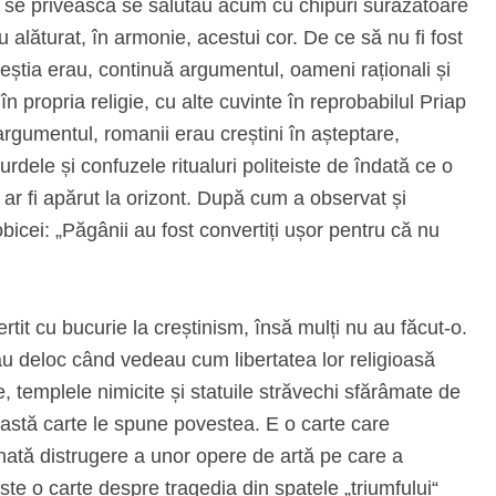
 se privească se salutau acum cu chipuri surâzătoare
s‑au alăturat, în armonie, acestui cor. De ce să nu fi fost
eștia erau, continuă argumentul, oameni raționali și
n propria religie, cu alte cuvinte în reprobabilul Priap
rgumentul, romanii erau creștini în așteptare,
urdele și confuzele ritualuri politeiste de îndată ce o
“) ar fi apărut la orizont. După cum a observat și
icei: „Păgânii au fost convertiți ușor pentru că nu
ertit cu bucurie la creștinism, însă mulți nu au făcut‑o.
u deloc când vedeau cum libertatea lor religioasă
e, templele nimicite și statuile străvechi sfărâmate de
eastă carte le spune povestea. E o carte care
mnată distrugere a unor opere de artă pe care a
ste o carte despre tragedia din spatele „triumfului“