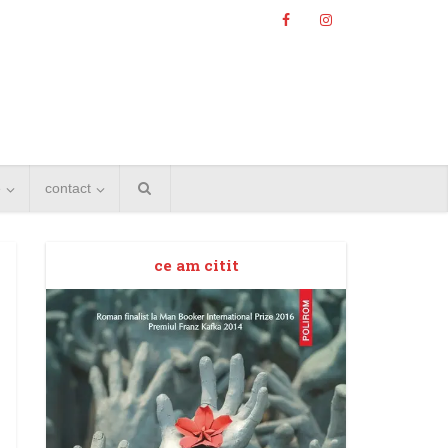
e
contact
ce am citit