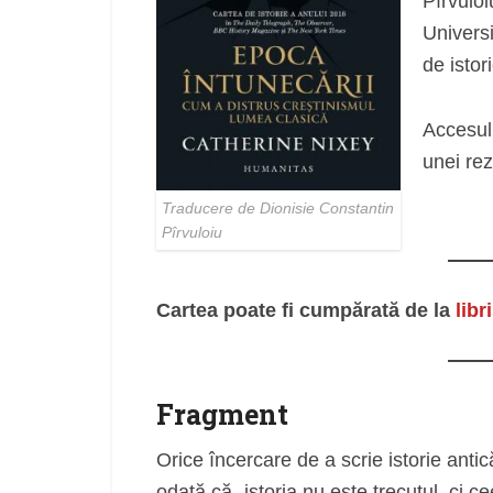
Pîrvuloi
Universi
de istor
Accesul 
unei rez
Traducere de Dionisie Constantin
Pîrvuloiu
Cartea poate fi cumpărată de la
libr
Fragment
Orice încercare de a scrie istorie antic
odată că „istoria nu este trecutul, ci 