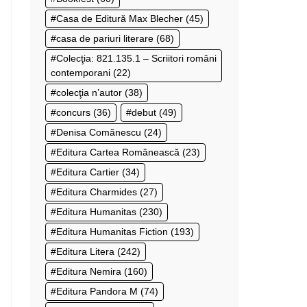
Casa de Editură Max Blecher
(45)
casa de pariuri literare
(68)
Colecţia: 821.135.1 – Scriitori români
contemporani
(22)
colecţia n’autor
(38)
concurs
(36)
debut
(49)
Denisa Comănescu
(24)
Editura Cartea Românească
(23)
Editura Cartier
(34)
Editura Charmides
(27)
Editura Humanitas
(230)
Editura Humanitas Fiction
(193)
Editura Litera
(242)
Editura Nemira
(160)
Editura Pandora M
(74)