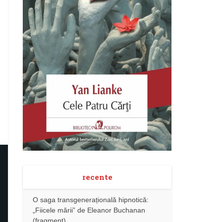
recente
O saga transgenerațională hipnotică:
„Fiicele mării” de Eleanor Buchanan
(fragment)