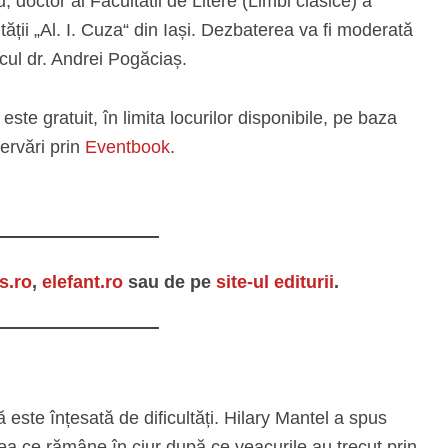
u, doctor al Facultatii de Litere (Limbi clasice) a
tății „Al. I. Cuza“ din Iași. Dezbaterea va fi moderată
icul dr. Andrei Pogăciaș.
este gratuit, în limita locurilor disponibile, pe baza
ervări prin
Eventbook
.
is.ro
,
elefant.ro
sau de pe
site-ul editurii
.
ă este înțesată de dificultăți. Hilary Mantel a spus
ceea ce rămâne în ciur după ce veacurile au trecut prin