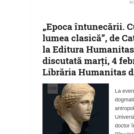
sc
„Epoca întunecării. C
lumea clasică”, de Ca
la Editura Humanitas î
discutată marți, 4 feb
Librăria Humanitas d
La even
dogmati
antropol
Universi
doctor î