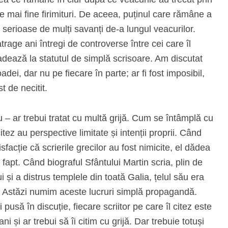
le mai fine firimituri. De aceea, puținul care rămâne a
erioase de mulți savanți de‑a lungul veacurilor.
trage ani întregi de controverse între cei care îl
radează la statutul de simplă scrisoare. Am discutat
ei, dar nu pe fiecare în parte; ar fi fost imposibil,
t de necitit.
– ar trebui tratat cu multă grijă. Cum se întâmplă cu
i citez au perspective limitate și intenții proprii. Când
acție că scrierile grecilor au fost nimicite, el dădea
fapt. Când biograful Sfântului Martin scria, plin de
 și a distrus templele din toată Galia, țelul său era
ra. Astăzi numim aceste lucruri simplă propagandă.
 pusă în discuție, fiecare scriitor pe care îl citez este
ni și ar trebui să îi citim cu grijă. Dar trebuie totuși