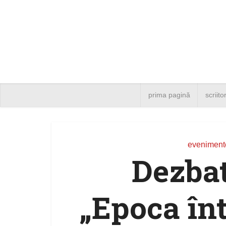
prima pagină
scriito
eveniment
Dezbat
„Epoca în