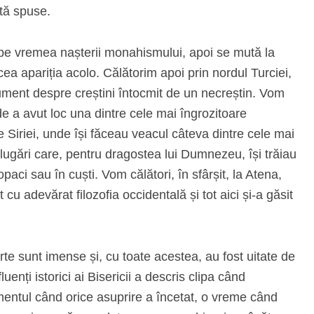
ită spuse.
pe vremea nașterii monahismului, apoi se mută la
ea apariția acolo. Călătorim apoi prin nordul Turciei,
cument despre creștini întocmit de un necreștin. Vom
e a avut loc una dintre cele mai îngrozitoare
e Siriei, unde își făceau veacul câteva dintre cele mai
lugări care, pentru dragostea lui Dumnezeu, își trăiau
opaci sau în cuști. Vom călători, în sfârșit, la Atena,
u adevărat filozofia occidentală și tot aici și‑a găsit
te sunt imense și, cu toate acestea, au fost uitate de
enți istorici ai Bisericii a descris clipa când
mentul când orice asuprire a încetat, o vreme când