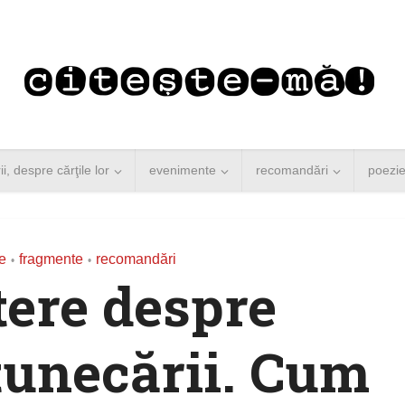
rii, despre cărţile lor
evenimente
recomandări
poezi
e
fragmente
recomandări
•
•
ere despre
tunecării. Cum