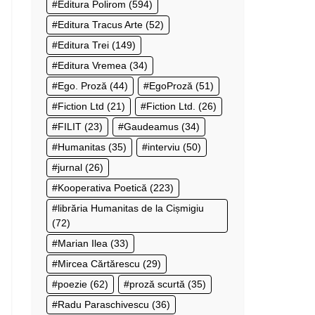
Editura Polirom
(594)
Editura Tracus Arte
(52)
Editura Trei
(149)
Editura Vremea
(34)
Ego. Proză
(44)
EgoProză
(51)
Fiction Ltd
(21)
Fiction Ltd.
(26)
FILIT
(23)
Gaudeamus
(34)
Humanitas
(35)
interviu
(50)
jurnal
(26)
Kooperativa Poetică
(223)
librăria Humanitas de la Cișmigiu
(72)
Marian Ilea
(33)
Mircea Cărtărescu
(29)
poezie
(62)
proză scurtă
(35)
Radu Paraschivescu
(36)