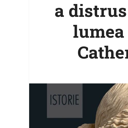
a distru
lumea 
Cathe