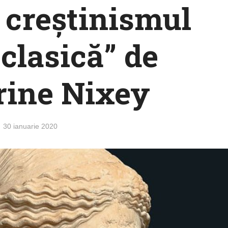
s creștinismul
clasică” de
rine Nixey
30 ianuarie 2020