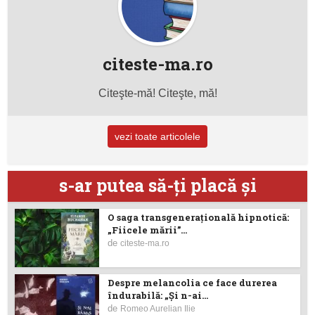
citeste-ma.ro
Citeşte-mă! Citeşte, mă!
vezi toate articolele
s-ar putea să-ţi placă şi
O saga transgenerațională hipnotică:
„Fiicele mării”...
de
citeste-ma.ro
Despre melancolia ce face durerea
îndurabilă: „Și n-ai...
de
Romeo Aurelian Ilie