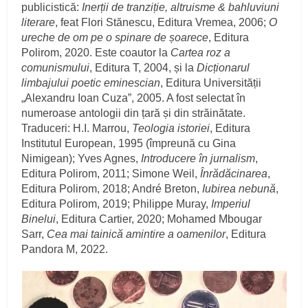
publicistică:
Inerții de tranziție, altruisme & bahluviuni
literare
, feat Flori Stănescu, Editura Vremea, 2006;
O
ureche de om pe o spinare de șoarece
, Editura
Polirom, 2020. Este coautor la
Cartea roz a
comunismului
, Editura T, 2004, și la
Dicționarul
limbajului poetic eminescian
, Editura Universității
„Alexandru Ioan Cuza”, 2005. A fost selectat în
numeroase antologii din țară și din străinătate.
Traduceri: H.I. Marrou,
Teologia istoriei
, Editura
Institutul European, 1995 (împreună cu Gina
Nimigean); Yves Agnes,
Introducere în jurnalism
,
Editura Polirom, 2011; Simone Weil,
Înrădăcinarea
,
Editura Polirom, 2018; André Breton,
Iubirea nebună
,
Editura Polirom, 2019; Philippe Muray,
Imperiul
Binelui
, Editura Cartier, 2020; Mohamed Mbougar
Sarr,
Cea mai tainică amintire a oamenilor
, Editura
Pandora M, 2022.