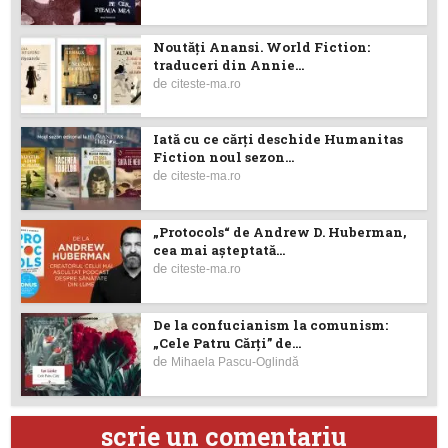
Noutăţi Anansi. World Fiction:
traduceri din Annie...
de
citeste-ma.ro
Iată cu ce cărţi deschide Humanitas
Fiction noul sezon...
de
citeste-ma.ro
„Protocols“ de Andrew D. Huberman,
cea mai așteptată...
de
citeste-ma.ro
De la confucianism la comunism:
„Cele Patru Cărți” de...
de
Mihaela Pascu-Oglindă
scrie un comentariu