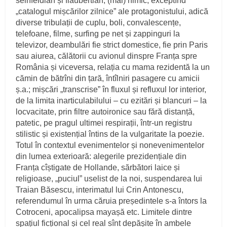
seinfeldian și flaubertian, (mai) nimic, exceptînd
„catalogul mișcărilor zilnice” ale protagonistului, adică
diverse tribulații de cuplu, boli, convalescențe,
telefoane, filme, surfing pe net și zappinguri la
televizor, deambulări fie strict domestice, fie prin Paris
sau aiurea, călătorii cu avionul dinspre Franța spre
România și viceversa, relația cu mama rezidentă la un
cămin de bătrîni din țară, întîlniri pasagere cu amicii
ș.a.; mișcări „transcrise” în fluxul și refluxul lor interior,
de la limita inarticulabilului – cu ezitări și blancuri – la
locvacitate, prin filtre autoironice sau fără distanță,
patetic, pe pragul ultimei respirații, într-un registru
stilistic și existențial întins de la vulgaritate la poezie.
Totul în contextul evenimentelor și nonevenimentelor
din lumea exterioară: alegerile prezidențiale din
Franța cîștigate de Hollande, sărbători laice și
religioase, „puciul” uselist de la noi, suspendarea lui
Traian Băsescu, interimatul lui Crin Antonescu,
referendumul în urma căruia președintele s-a întors la
Cotroceni, apocalipsa mayașă etc. Limitele dintre
spațiul ficțional și cel real sînt depășite în ambele