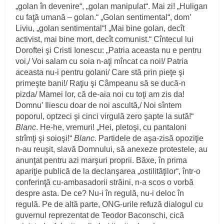
„golan în devenire“, „golan manipulat“. Mai zi! „Huligan
cu faţă umană – golan.“ „Golan sentimental“, dom’
Liviu, „golan sentimental“! „Mai bine golan, decît
activist, mai bine mort, decît comunist.“ Cîntecul lui
Doroftei şi Cristi Ionescu: „Patria aceasta nu e pentru
voi,/ Voi salam cu soia n‑aţi mîncat ca noi!/ Patria
aceasta nu‑i pentru golani/ Care stă prin pieţe şi
primeşte bani!/ Raţiu şi Câmpeanu să se ducă‑n
pizda/ Mamei lor, că de‑aia noi cu toţi am zis da!
Domnu’ Iliescu doar de noi ascultă,/ Noi sîntem
poporul, optzeci şi cinci virgulă zero şapte la sută!“
Blanc
. He‑he, vremuri! „Hei, pletoşi, cu pantaloni
strîmţi şi soioşi!“
Blanc
. Partidele de aşa‑zisă opoziţie
n‑au reuşit, slavă Domnului, să anexeze protestele, au
anunţat pentru azi marşuri proprii. Băxe, în prima
apariţie publică de la declanşarea „ostilităţilor“, într‑o
conferinţă cu‑ambasadorii străini, n‑a scos o vorbă
despre asta. De ce? Nu‑i în regulă, nu‑i deloc în
regulă. Pe de altă parte, ONG‑urile refuză dialogul cu
guvernul reprezentat de Teodor Baconschi, cică