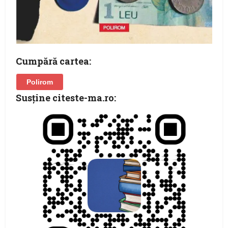
Cumpără cartea:
Polirom
Susţine citeste-ma.ro: