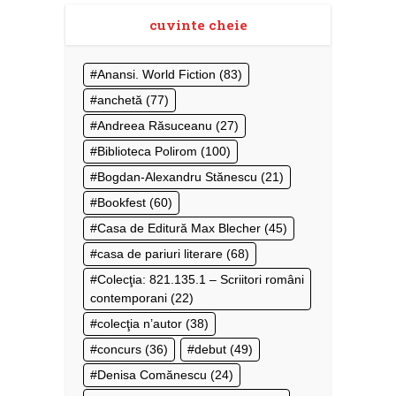
cuvinte cheie
Anansi. World Fiction
(83)
anchetă
(77)
Andreea Răsuceanu
(27)
Biblioteca Polirom
(100)
Bogdan-Alexandru Stănescu
(21)
Bookfest
(60)
Casa de Editură Max Blecher
(45)
casa de pariuri literare
(68)
Colecţia: 821.135.1 – Scriitori români
contemporani
(22)
colecţia n’autor
(38)
concurs
(36)
debut
(49)
Denisa Comănescu
(24)