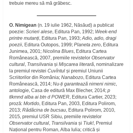
trebuie mereu să mă grăbesc.
O. Nimigean
(n. 19 iulie 1962, Năsăud) a publicat
poezie:
Scrieri alese
, Editura Pan, 1992;
Week-end
printre mutanți
, Editura Pan, 1993;
Adio, adio, dragi
poezii
, Editura Outopos, 1999;
Planeta zero
, Editura
Junimea, 2001;
Nicolina Blues
, Editura Cartea
Românească, 2007, premiile revistelor
Observator
cultural
,
Transilvania
și
Mișcarea literară
, nominalizare
la premiul revistei
Cuvîntul
și premiul Uniunii
Scriitorilor din România;
Nanabozo
, Editura Cartea
Românească, 2014;
Nu-ți garantează nimeni nimic
,
antologie, Casa de editură Max Blecher, 2014;
p
tlkmnd alba ai btn d POWER
, Editura Cartier, 2023;
proză:
Mortido
, Editura Pan, 2003, Editura Polirom,
2013;
Rădăcina de bucsau
, Editura Polirom, 2010,
2015, premiul USR Sibiu, premiile revistelor
Observator cultural
,
Transilvania
și
Tiuk!
, Premiul
Național pentru Roman, Alba Iulia; critică și