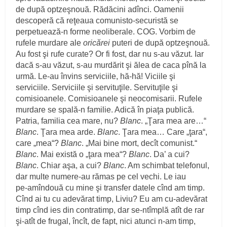
de după optzeşnouă. Rădăcini adînci. Oamenii
descoperă că reţeaua comunisto‑securistă se
perpetuează‑n forme neoliberale. COG. Vorbim de
rufele murdare ale
oricărei
puteri de după optzeşnouă.
Au fost şi rufe curate? Or fi fost, dar nu s‑au văzut. Iar
dacă s‑au văzut, s‑au murdărit şi ălea de caca pînă la
urmă. Le‑au învins serviciile, hă‑hă! Viciile şi
serviciile. Serviciile şi servituţile. Servituţile şi
comisioanele. Comisioanele şi neocomisarii. Rufele
murdare se spală‑n familie. Adică în piaţa publică.
Patria, familia cea mare, nu?
Blanc
. „Ţara mea are…“
Blanc
. Ţara mea arde.
Blanc
. Ţara mea… Care „ţara“,
care „mea“?
Blanc
. „Mai bine mort, decît comunist.“
Blanc
. Mai există o „ţara mea“?
Blanc
. Da’ a cui?
Blanc
. Chiar aşa, a cui?
Blanc
. Am schimbat telefonul,
dar multe numere‑au rămas pe cel vechi. Le iau
pe‑amîndouă cu mine şi transfer datele cînd am timp.
Cînd ai tu cu adevărat timp, Liviu? Eu am cu‑adevărat
timp cînd ies din contratimp, dar se‑ntîmplă atît de rar
şi‑atît de frugal, încît, de fapt, nici atunci n‑am timp,