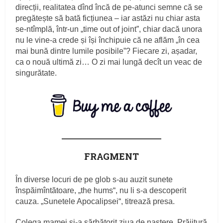
direcții, realitatea dînd încă de pe-atunci semne că se
pregătește să bată ficțiunea – iar astăzi nu chiar asta
se-ntîmplă, într-un „time out of joint”, chiar dacă unora
nu le vine-a crede și își închipuie că ne aflăm „în cea
mai bună dintre lumile posibile”? Fiecare zi, așadar,
ca o nouă ultimă zi… O zi mai lungă decît un veac de
singurătate.
FRAGMENT
În diverse locuri de pe glob s‑au auzit sunete
înspăimîntătoare, „the hums“, nu li s‑a descoperit
cauza. „Sunetele Apocalipsei“, titrează presa.
Colega mamei şi‑a sărbătorit ziua de naştere. Prăjitură