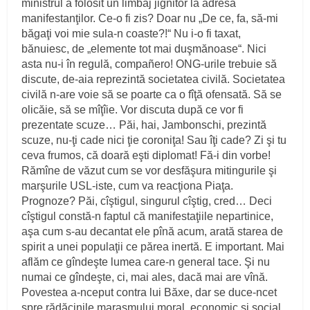
ministrul a folosit un limbaj jignitor la adresa
manifestanţilor. Ce‑o fi zis? Doar nu „De ce, fa, să‑mi
băgaţi voi mie sula‑n coaste?!“ Nu i‑o fi taxat,
bănuiesc, de „elemente tot mai duşmănoase“. Nici
asta nu‑i în regulă, compañero! ONG‑urile trebuie să
discute, de‑aia reprezintă societatea civilă. Societatea
civilă n‑are voie să se poarte ca o fîţă ofensată. Să se
olicăie, să se mîţîie. Vor discuta după ce vor fi
prezentate scuze… Păi, hai, Jambonschi, prezintă
scuze, nu‑ţi cade nici ţie coroniţa! Sau îţi cade? Zi şi tu
ceva frumos, că doară eşti diplomat! Fă‑i din vorbe!
Rămîne de văzut cum se vor desfăşura mitingurile şi
marşurile USL‑iste, cum va reacţiona Piaţa.
Prognoze? Păi, cîştigul, singurul cîştig, cred… Deci
cîştigul constă‑n faptul că manifestaţiile nepartinice,
aşa cum s‑au decantat ele pînă acum, arată starea de
spirit a unei populaţii ce părea inertă. E important. Mai
aflăm ce gîndeşte lumea care‑n general tace. Şi nu
numai ce gîndeşte, ci, mai ales, dacă mai are vînă.
Povestea a‑nceput contra lui Băxe, dar se duce‑ncet
spre rădăcinile marasmului moral, economic şi social