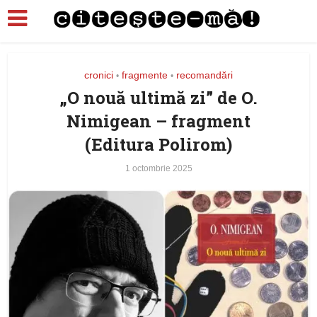
cronici
fragmente
recomandări
•
•
„O nouă ultimă zi” de O.
Nimigean – fragment
(Editura Polirom)
1 octombrie 2025