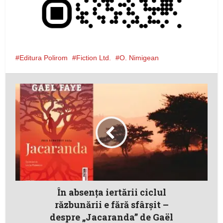
Editura Polirom
Fiction Ltd.
O. Nimigean
În absența iertării ciclul
răzbunării e fără sfârșit –
despre „Jacaranda” de Gaël