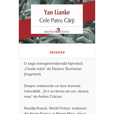
recente
O saga transgenerațională hipnotică:
„Fiicele mării” de Eleanor Buchanan
(fragment)
Despre melancolia ce face durerea
îndurabilă: „Și n-ai rămas pe cer, steaua
mea” de Andrei Crăciun
Noutăţi Anansi. World Fiction: traduceri
din Annie Ernaux și Ahmet Altan, dar şi