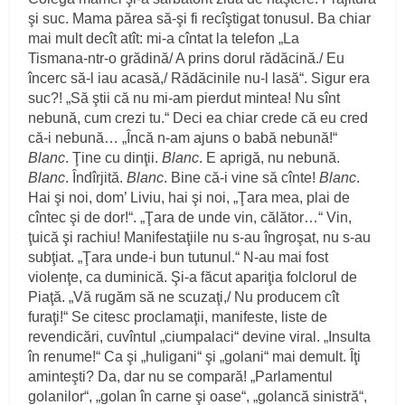
şi suc. Mama părea să‑şi fi recîştigat tonusul. Ba chiar
mai mult decît atît: mi‑a cîntat la telefon „La
Tismana‑ntr‑o grădină/ A prins dorul rădăcină./ Eu
încerc să‑l iau acasă,/ Rădăcinile nu‑l lasă“. Sigur era
suc?! „Să ştii că nu mi‑am pierdut mintea! Nu sînt
nebună, cum crezi tu.“ Deci ea chiar crede că eu cred
că‑i nebună… „Încă n‑am ajuns o babă nebună!“
Blanc
. Ţine cu dinţii.
Blanc
. E aprigă, nu nebună.
Blanc
. Îndîrjită.
Blanc
. Bine că‑i vine să cînte!
Blanc
.
Hai şi noi, dom’ Liviu, hai şi noi, „Ţara mea, plai de
cîntec şi de dor!“. „Ţara de unde vin, călător…“ Vin,
ţuică şi rachiu! Manifestaţiile nu s‑au îngroşat, nu s‑au
subţiat. „Ţara unde‑i bun tutunul.“ N‑au mai fost
violenţe, ca duminică. Şi‑a făcut apariţia folclorul de
Piaţă. „Vă rugăm să ne scuzaţi,/ Nu producem cît
furaţi!“ Se citesc proclamaţii, manifeste, liste de
revendicări, cuvîntul „ciumpalaci“ devine viral. „Insulta
în renume!“ Ca şi „huligani“ şi „golani“ mai demult. Îţi
aminteşti? Da, dar nu se compară! „Parlamentul
golanilor“, „golan în carne şi oase“, „golancă sinistră“,