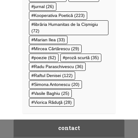
jurnal
(26)
Kooperativa Poetică
(223)
librăria Humanitas de la Cișmigiu
(72)
Marian Ilea
(33)
Mircea Cărtărescu
(29)
poezie
(62)
proză scurtă
(35)
Radu Paraschivescu
(36)
Raftul Denisei
(122)
Simona Antonescu
(20)
Vasile Baghiu
(25)
Viorica Răduţă
(28)
contact