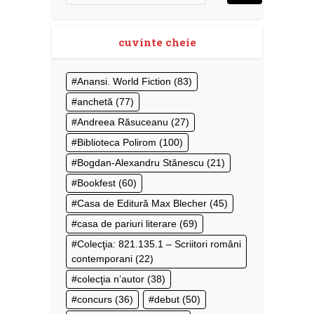
cuvinte cheie
Anansi. World Fiction
(83)
anchetă
(77)
Andreea Răsuceanu
(27)
Biblioteca Polirom
(100)
Bogdan-Alexandru Stănescu
(21)
Bookfest
(60)
Casa de Editură Max Blecher
(45)
casa de pariuri literare
(69)
Colecţia: 821.135.1 – Scriitori români
contemporani
(22)
colecţia n’autor
(38)
concurs
(36)
debut
(50)