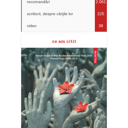
recomandări
2.061
scriitorii, despre cărţile lor
225
video
38
ce am citit