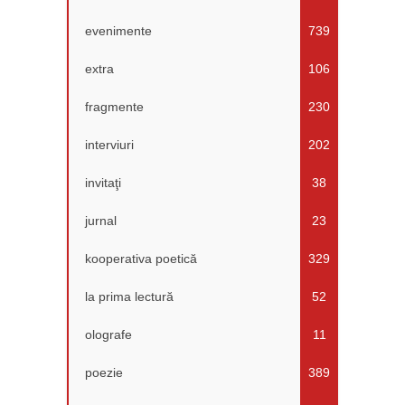
evenimente
739
extra
106
fragmente
230
interviuri
202
invitaţi
38
jurnal
23
kooperativa poetică
329
la prima lectură
52
olografe
11
poezie
389