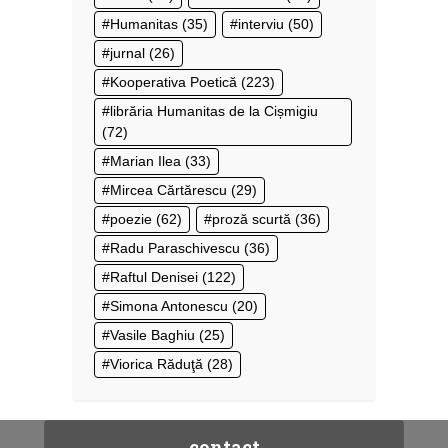
Humanitas
(35)
interviu
(50)
jurnal
(26)
Kooperativa Poetică
(223)
librăria Humanitas de la Cișmigiu
(72)
Marian Ilea
(33)
Mircea Cărtărescu
(29)
poezie
(62)
proză scurtă
(36)
Radu Paraschivescu
(36)
Raftul Denisei
(122)
Simona Antonescu
(20)
Vasile Baghiu
(25)
Viorica Răduţă
(28)
contact