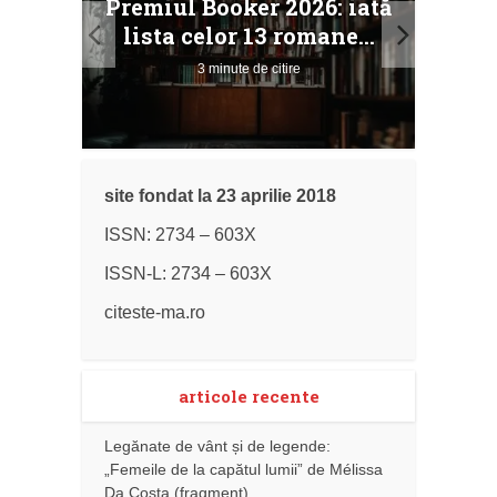
Premiul Booker 2026: iată
ile
Buc
lista celor 13 romane...
3 minute de citire
site fondat la 23 aprilie 2018
ISSN: 2734 – 603X
ISSN-L: 2734 – 603X
citeste-ma.ro
articole recente
Legănate de vânt și de legende:
„Femeile de la capătul lumii” de Mélissa
Da Costa (fragment)