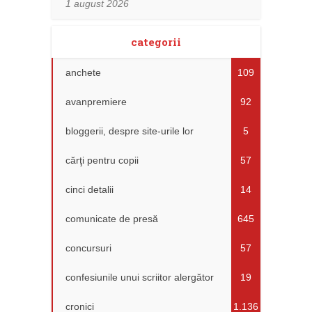
1 august 2026
categorii
anchete
109
avanpremiere
92
bloggerii, despre site-urile lor
5
cărţi pentru copii
57
cinci detalii
14
comunicate de presă
645
concursuri
57
confesiunile unui scriitor alergător
19
cronici
1.136